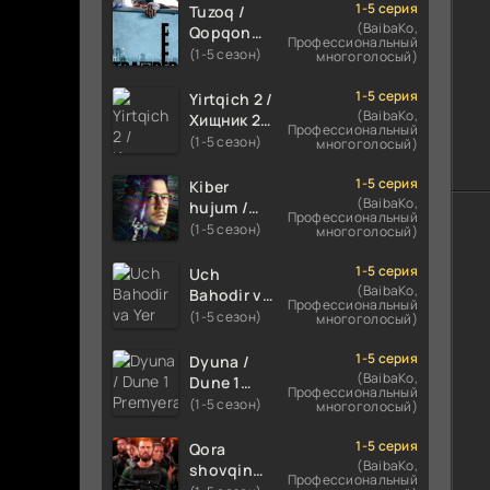
TARJIMA
FILM
1-5 серия
Tuzoq /
FILM HD
UZBEK
(BaibaKo,
Qopqon
Профессиональный
TILIDA
Hind
(1-5 сезон)
многоголосый)
2020
kinosi
TARJIMA
2016 Uzbek
1-5 серия
Yirtqich 2 /
FILM HD
tilida
(BaibaKo,
Хищник 2
Профессиональный
tarjima film
Xishnik
(1-5 сезон)
многоголосый)
HD
Uzbek
tilida 2018-
1-5 серия
Kiber
2024
(BaibaKo,
hujum /
Профессиональный
O'zbekcha
Kiber
(1-5 сезон)
многоголосый)
tarjima
jinoyat /
kino HD
Kiber ataka
1-5 серия
Uch
Skachat
Xitoy filmi
(BaibaKo,
Bahodir va
Профессиональный
Uzbek
Yer markazi
(1-5 сезон)
многоголосый)
tilida
Uzbek
O'zbekcha
tilida
1-5 серия
Dyuna /
(2023-
Multfilm
(BaibaKo,
Dune 1
Профессиональный
2025)
2025
Premyera
(1-5 сезон)
многоголосый)
tarjima
tarjima HD
Uzbek
kino HD
skachat
tilida 2021
1-5 серия
Qora
skachat
O'zbekcha
(BaibaKo,
shovqin
Профессиональный
tarjima