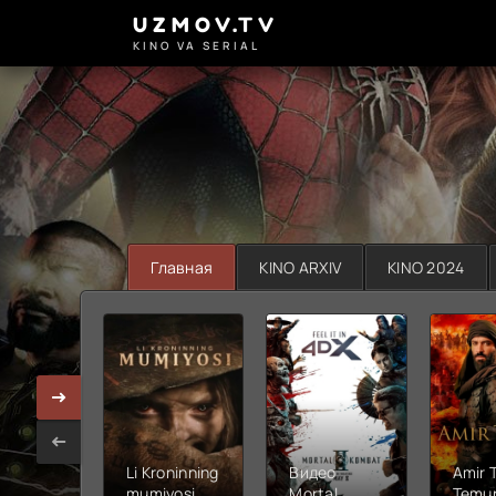
UZMOV.TV
KINO VA SERIAL
Главная
KINO ARXIV
KINO 2024
Li Kroninning
Видео
Amir 
mumiyosi
Mortal
Temur