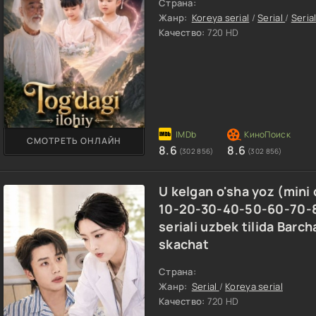
Страна:
Жанр:
Koreya serial
/
Serial
/
Serial
Качество:
720 HD
СМОТРЕТЬ ОНЛАЙН
8.6
8.6
(302 856)
(302 856)
U kelgan o'sha yoz (mini
10-20-30-40-50-60-70-
seriali uzbek tilida Barc
skachat
Страна:
Жанр:
Serial
/
Koreya serial
Качество:
720 HD