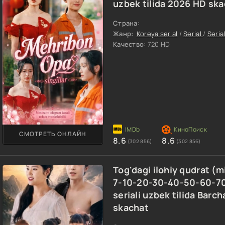
uzbek tilida 2026 HD sk
Страна:
Жанр:
Koreya serial
/
Serial
/
Serial
Качество:
720 HD
СМОТРЕТЬ ОНЛАЙН
8.6
8.6
(302 856)
(302 856)
Tog'dagi ilohiy qudrat (m
7-10-20-30-40-50-60-7
seriali uzbek tilida Barc
skachat