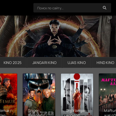
KINO 2025
JANGARI KINO
UJAS KINO
HIND KINO
Temur /
Sniper:
O'g'irlangan
Maftu
lan:
Bayroqsiz /
qiz Hind
ajal / Q