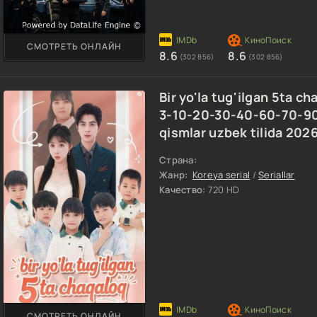
СМОТРЕТЬ ОНЛАЙН
8.6
8.6
(302 856)
(302 856)
Bir yo'la tug'ilgan 5ta ch
3-10-20-30-40-60-70-90
qismlar uzbek tilida 202
Страна:
Жанр:
Koreya serial
/
Seriallar
Качество:
720 HD
СМОТРЕТЬ ОНЛАЙН