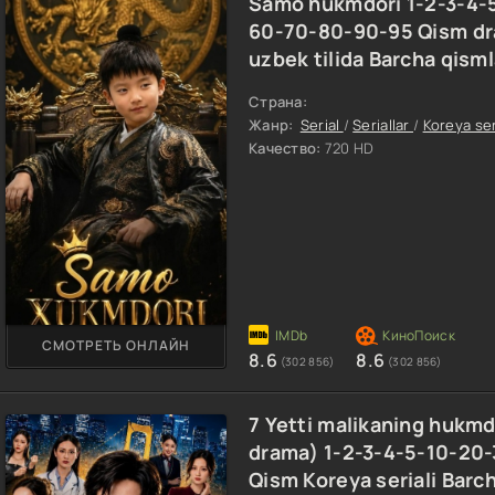
Samo hukmdori 1-2-3-4-
60-70-80-90-95 Qism dra
uzbek tilida Barcha qism
Страна:
Жанр:
Serial
/
Seriallar
/
Koreya ser
Качество:
720 HD
СМОТРЕТЬ ОНЛАЙН
8.6
8.6
(302 856)
(302 856)
7 Yetti malikaning hukmd
drama) 1-2-3-4-5-10-20
Qism Koreya seriali Barc