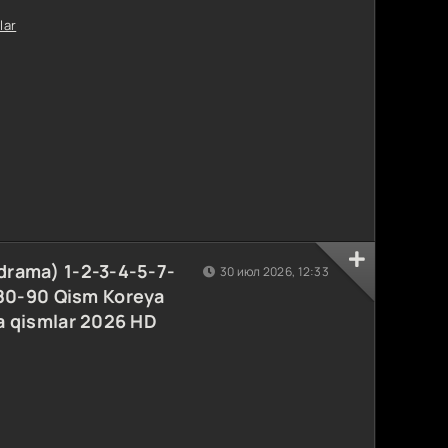
lar
 drama) 1-2-3-4-5-7-
30 июл 2026, 12:33
80-90 Qism Koreya
ha qismlar 2026 HD