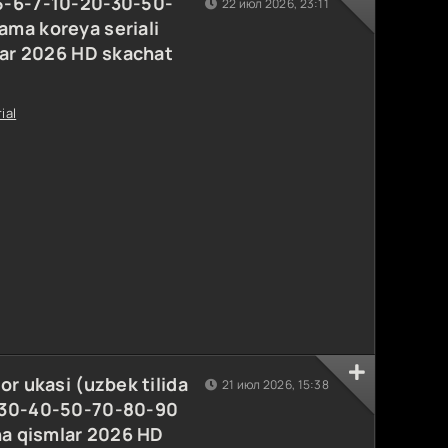
5-6-7-10-20-30-50-
22 июл 2026, 23:11
ma koreya seriali
lar 2026 HD skachat
ial
or ukasi (uzbek tilida
21 июл 2026, 15:38
-30-40-50-70-80-90
ha qismlar 2026 HD