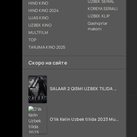
UZBEK SERIAL
HIND KINO
KOREYA SERIALI
HIND KINO 2024
UZBEK KLIP
UJAS KINO
Qashqirlar
UZBEK KINO
makoni
MULTFILM
TOP
TARJIMA KINO 2025
Скоро на сайте
SALAAR 2 QISMI UZBEK TILIDA HIND KINO 2024 TARJIMA 720p HD Skachat
O'lik Kelin Uzbek tilida 2023 Multfilm Tarjima kino skachat