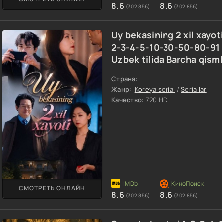
8.6
8.6
(302 856)
(302 856)
Uy bekasining 2 xil xayot
2-3-4-5-10-30-50-80-91 
Uzbek tilida Barcha qism
Страна:
Жанр:
Koreya serial
/
Seriallar
Качество:
720 HD
СМОТРЕТЬ ОНЛАЙН
8.6
8.6
(302 856)
(302 856)