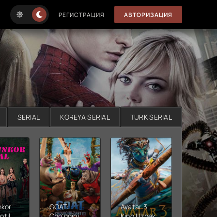
РЕГИСТРАЦИЯ
АВТОРИЗАЦИЯ
SERIAL
KOREYA SERIAL
TURK SERIAL
nkor
GOAT:
Avatar 3
Xushta
otil
Cho'qqini
Kino Uzbek
Ujas ki