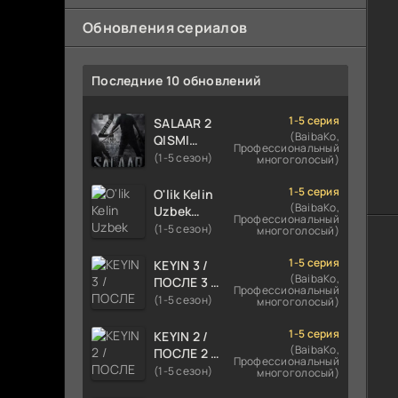
Обновления сериалов
Последние 10 обновлений
1-5 серия
SALAAR 2
(BaibaKo,
QISMI
Профессиональный
UZBEK
(1-5 сезон)
многоголосый)
TILIDA
HIND KINO
1-5 серия
O'lik Kelin
2024
(BaibaKo,
Uzbek
Профессиональный
TARJIMA
tilida 2023
(1-5 сезон)
многоголосый)
720p HD
Multfilm
Skachat
Tarjima
1-5 серия
KEYIN 3 /
kino
(BaibaKo,
ПОСЛЕ 3 /
Профессиональный
skachat
AFTER 3
(1-5 сезон)
многоголосый)
ROMANTIK
FILM
1-5 серия
KEYIN 2 /
UZBEK
(BaibaKo,
ПОСЛЕ 2 /
Профессиональный
TILIDA
AFTER 2
(1-5 сезон)
многоголосый)
2021
ROMANTIK