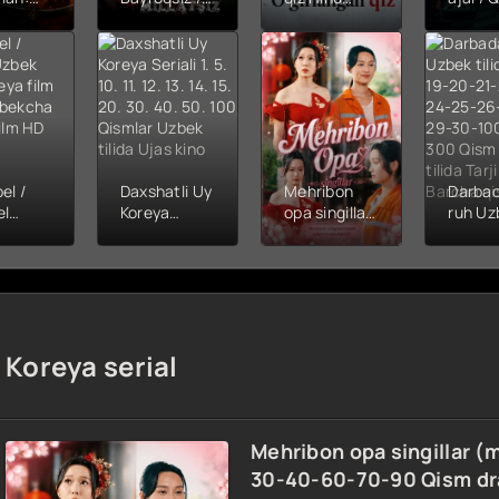
hining
Snayper:
kinosi 2026
Balerin
ishi
Millatsiz /
Uzbek tilida
(uzbek
yera
Bayroqsiz
O'zbekcha
tilida)
x filmi
snayper
tarjima kino
O'zbe
tilida
Premyera
HD skachat
tarjima
kcha
Uzbek tilida
2026 
O'zbekcha
skach
a kino
2026
D tas-
tarjima kino
el /
Daxshatli Uy
Mehribon
Darba
achat
Full HD tas-
el
Koreya
opa singillar
ruh Uz
ix skachat
tilida
Seriali 1. 5.
(mini serial)
tilida S
 film
10. 11. 12. 13.
1-3-10-20-
19-20-
14. 15. 20.
30-40-60-
22-23-
kcha
30. 40. 50.
70-90 Qism
25-26-
a film
100 Qismlar
drama
28-29
Uzbek tilida
Barcha
100-2
Koreya serial
Ujas kino
qismlar
300 Q
uzbek tilida
Uzbek t
2026 HD
Tarjim
skachat
Barch
qismlar
Mehribon opa singillar (m
30-40-60-70-90 Qism dr