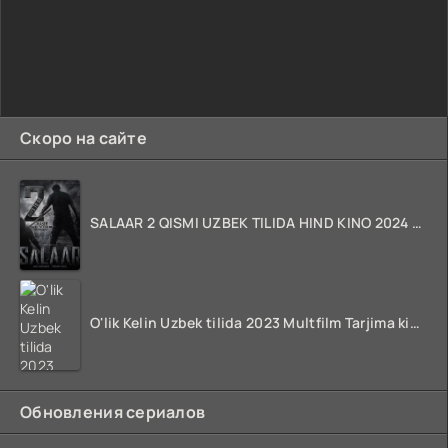
Скоро на сайте
SALAAR 2 QISMI UZBEK TILIDA HIND KINO 2024 TARJIMA 720p HD Skachat
O'lik Kelin Uzbek tilida 2023 Multfilm Tarjima kino skachat
Обновления сериалов