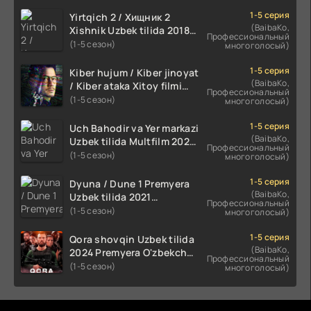
1-5 серия
Yirtqich 2 / Хищник 2
(BaibaKo,
Xishnik Uzbek tilida 2018-
Профессиональный
2024 O'zbekcha tarjima
(1-5 сезон)
многоголосый)
kino HD Skachat
1-5 серия
Kiber hujum / Kiber jinoyat
(BaibaKo,
/ Kiber ataka Xitoy filmi
Профессиональный
Uzbek tilida O'zbekcha
(1-5 сезон)
многоголосый)
(2023-2025) tarjima kino
HD skachat
1-5 серия
Uch Bahodir va Yer markazi
(BaibaKo,
Uzbek tilida Multfilm 2025
Профессиональный
tarjima HD skachat
(1-5 сезон)
многоголосый)
1-5 серия
Dyuna / Dune 1 Premyera
(BaibaKo,
Uzbek tilida 2021
Профессиональный
O'zbekcha tarjima kino HD
(1-5 сезон)
многоголосый)
1-5 серия
Qora shovqin Uzbek tilida
(BaibaKo,
2024 Premyera O'zbekcha
Профессиональный
tarjima kino HD skachat
(1-5 сезон)
многоголосый)