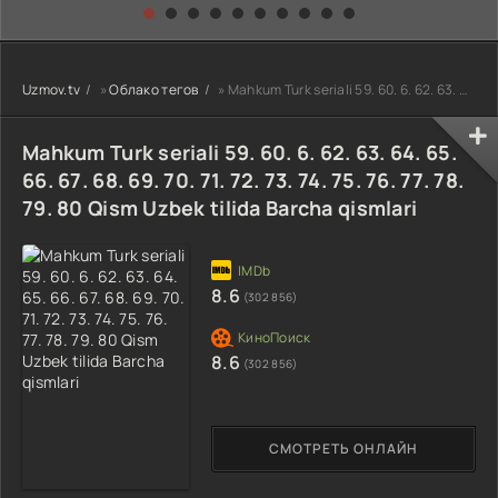
kino) tarjima HD
Uzbek tilida
yuksalishi
skachat
Premyera Netflix
filmi Uzbek tilida
O'zbekcha 2026
Uzmov.tv
»
Облако тегов
» Mahkum Turk seriali 59. 60. 6. 62. 63. 64. 65. 66. 67. 68. 69. 70. 71. 72. 73. 74. 75. 76. 77. 78. 7
tarjima kino Full
HD tas-ix
skachat
Mahkum Turk seriali 59. 60. 6. 62. 63. 64. 65.
66. 67. 68. 69. 70. 71. 72. 73. 74. 75. 76. 77. 78.
79. 80 Qism Uzbek tilida Barcha qismlari
8.6
(302 856)
8.6
(302 856)
СМОТРЕТЬ ОНЛАЙН