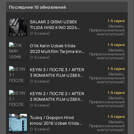
Последние 10 обновлений
1-5 серия
SALAAR 2 QISMI UZBEK
(BaibaKo,
TILIDA HIND KINO 2024
Профессиональный
TARJIMA 720p HD Skachat
(1-5 сезон)
многоголосый)
1-5 серия
O'lik Kelin Uzbek tilida
(BaibaKo,
2023 Multfilm Tarjima kino
Профессиональный
skachat
(1-5 сезон)
многоголосый)
1-5 серия
KEYIN 3 / ПОСЛЕ 3 / AFTER
(BaibaKo,
3 ROMANTIK FILM UZBEK
Профессиональный
TILIDA 2021 TARJIMA FILM
(1-5 сезон)
многоголосый)
HD
1-5 серия
KEYIN 2 / ПОСЛЕ 2 / AFTER
(BaibaKo,
2 ROMANTIK FILM UZBEK
Профессиональный
TILIDA 2020 TARJIMA FILM
(1-5 сезон)
многоголосый)
HD
1-5 серия
Tuzoq / Qopqon Hind
(BaibaKo,
kinosi 2016 Uzbek tilida
Профессиональный
tarjima film HD
(1-5 сезон)
многоголосый)