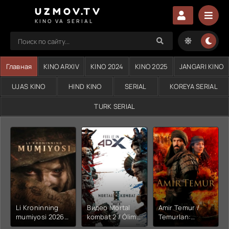
UZMOV.TV
KINO VA SERIAL
Главная
KINO ARXIV
KINO 2024
KINO 2025
JANGARI KINO
UJAS KINO
HIND KINO
SERIAL
KOREYA SERIAL
TURK SERIAL
Li Kroninning
Видео Mortal
Amir Temur /
mumiyosi 2026
kombat 2 / Ólim
Temurlan:
(uzbek tilida
jangi 2 (2026)
Fathchining