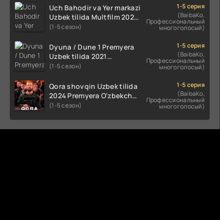
HD skachat
1-5 серия
Uch Bahodir va Yer markazi
(BaibaKo,
Uzbek tilida Multfilm 2025
Профессиональный
tarjima HD skachat
(1-5 сезон)
многоголосый)
1-5 серия
Dyuna / Dune 1 Premyera
(BaibaKo,
Uzbek tilida 2021
Профессиональный
O'zbekcha tarjima kino HD
(1-5 сезон)
многоголосый)
1-5 серия
Qora shovqin Uzbek tilida
(BaibaKo,
2024 Premyera O'zbekcha
Профессиональный
tarjima kino HD skachat
(1-5 сезон)
многоголосый)
Комментируют