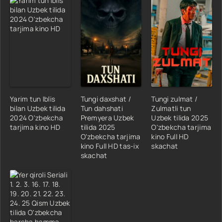
Yarim tun Iblis
Tungi daxshat /
Tungi zulmat /
bilan Uzbek tilida
Tun dahshati
Zulmatli tun
2024 O'zbekcha
Premyera Uzbek
Uzbek tilida 2025
tarjima kino HD
tilida 2025
O'zbekcha tarjima
O'zbekcha tarjima
kino Full HD
kino Full HD tas-ix
skachat
skachat