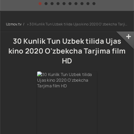
kino) tarjima HD
Uzbek tilida
yuksalishi
skachat
Premyera Netflix
filmi Uzbek tilida
O'zbekcha 2026
Uzmov.tv
» 30 Kunlik Tun Uzbek tilida Ujas kino 2020 O'zbekcha Tarjima film HD
tarjima kino Full
HD tas-ix
skachat
30 Kunlik Tun Uzbek tilida Ujas
kino 2020 O'zbekcha Tarjima film
HD