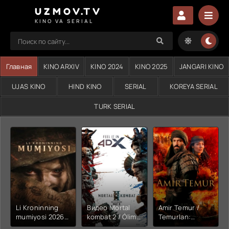
UZMOV.TV
KINO VA SERIAL
Главная
KINO ARXIV
KINO 2024
KINO 2025
JANGARI KINO
UJAS KINO
HIND KINO
SERIAL
KOREYA SERIAL
TURK SERIAL
Li Kroninning
Видео Mortal
Amir Temur /
mumiyosi 2026
kombat 2 / Ólim
Temurlan:
(uzbek tilida
jangi 2 (2026)
Fathchining