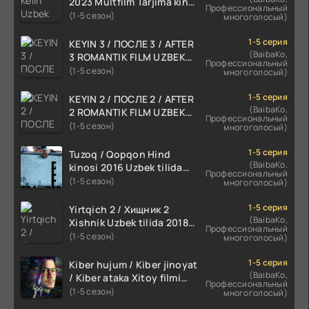
2023 Multfilm Tarjima kino
Профессиональный
skachat
(1-5 сезон)
многоголосый)
1-5 серия
KEYIN 3 / ПОСЛЕ 3 / AFTER
(BaibaKo,
3 ROMANTIK FILM UZBEK
Профессиональный
TILIDA 2021 TARJIMA FILM
(1-5 сезон)
многоголосый)
HD
1-5 серия
KEYIN 2 / ПОСЛЕ 2 / AFTER
(BaibaKo,
2 ROMANTIK FILM UZBEK
Профессиональный
TILIDA 2020 TARJIMA FILM
(1-5 сезон)
многоголосый)
HD
1-5 серия
Tuzoq / Qopqon Hind
(BaibaKo,
kinosi 2016 Uzbek tilida
Профессиональный
tarjima film HD
(1-5 сезон)
многоголосый)
1-5 серия
Yirtqich 2 / Хищник 2
(BaibaKo,
Xishnik Uzbek tilida 2018-
Профессиональный
2024 O'zbekcha tarjima
(1-5 сезон)
многоголосый)
kino HD Skachat
1-5 серия
Kiber hujum / Kiber jinoyat
(BaibaKo,
/ Kiber ataka Xitoy filmi
Профессиональный
Uzbek tilida O'zbekcha
(1-5 сезон)
многоголосый)
(2023-2025) tarjima kino