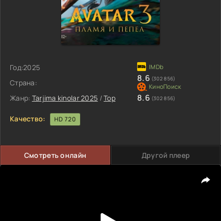
Год:
2025
8.6
(302 856)
Страна:
8.6
Жанр:
Tarjima kinolar 2025
/
Top
(302 856)
Качество:
HD 720
Смотреть онлайн
Другой плеер