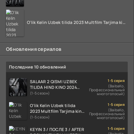
O'lik Kelin Uzbek tilida 2023 Multfilm Tarjima kino skachat
Обновления сериалов
Последние 10 обновлений
1-5 серия
SALAAR 2 QISMI UZBEK
(BaibaKo,
TILIDA HIND KINO 2024
Профессиональный
TARJIMA 720p HD Skachat
(1-5 сезон)
многоголосый)
1-5 серия
O'lik Kelin Uzbek tilida
(BaibaKo,
2023 Multfilm Tarjima kino
Профессиональный
skachat
(1-5 сезон)
многоголосый)
1-5 серия
KEYIN 3 / ПОСЛЕ 3 / AFTER
(BaibaKo,