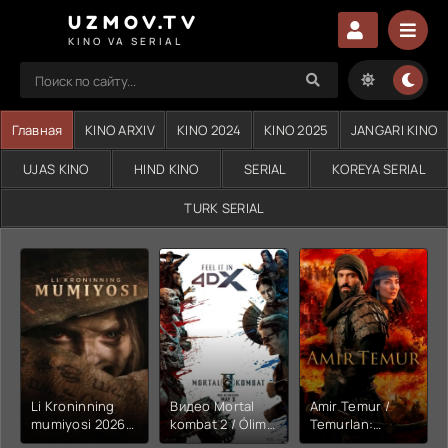
UZMOV.TV
KINO VA SERIAL
Главная
KINO ARXIV
KINO 2024
KINO 2025
JANGARI KINO
UJAS KINO
HIND KINO
SERIAL
KOREYA SERIAL
TURK SERIAL
Li Kroninning
Видео Mortal
Amir Temur /
mumiyosi 2026
kombat 2 / Ólim
Temurlan:
(uzbek tilida
jangi 2 (2026)
Fathchining