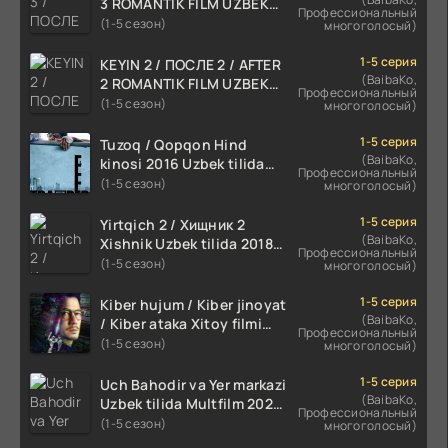
3 ROMANTIK FILM UZBEK
Профессиональный
TILIDA 2021 TARJIMA FILM
(1-5 сезон)
многоголосый)
HD
1-5 серия
KEYIN 2 / ПОСЛЕ 2 / AFTER
(BaibaKo,
2 ROMANTIK FILM UZBEK
Профессиональный
TILIDA 2020 TARJIMA FILM
(1-5 сезон)
многоголосый)
HD
1-5 серия
Tuzoq / Qopqon Hind
(BaibaKo,
kinosi 2016 Uzbek tilida
Профессиональный
tarjima film HD
(1-5 сезон)
многоголосый)
1-5 серия
Yirtqich 2 / Хищник 2
(BaibaKo,
Xishnik Uzbek tilida 2018-
Профессиональный
2024 O'zbekcha tarjima
(1-5 сезон)
многоголосый)
kino HD Skachat
1-5 серия
Kiber hujum / Kiber jinoyat
(BaibaKo,
/ Kiber ataka Xitoy filmi
Профессиональный
Uzbek tilida O'zbekcha
(1-5 сезон)
многоголосый)
(2023-2025) tarjima kino
HD skachat
1-5 серия
Uch Bahodir va Yer markazi
(BaibaKo,
Uzbek tilida Multfilm 2025
Профессиональный
tarjima HD skachat
(1-5 сезон)
многоголосый)