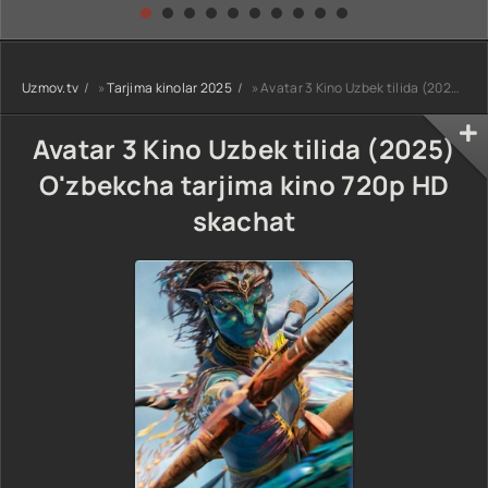
kino) tarjima HD
Uzbek tilida
yuksalishi
skachat
Premyera Netflix
filmi Uzbek tilida
O'zbekcha 2026
Uzmov.tv
»
Tarjima kinolar 2025
» Avatar 3 Kino Uzbek tilida (2025) O'zbekcha tarjima kino 720p HD skachat
tarjima kino Full
HD tas-ix
skachat
Avatar 3 Kino Uzbek tilida (2025)
O'zbekcha tarjima kino 720p HD
skachat