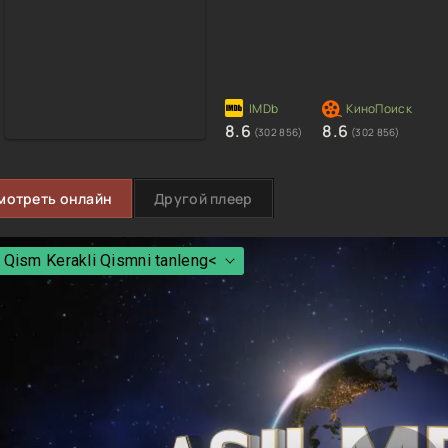
8.6
8.6
(302 856)
(302 856)
мотреть онлайн
Другой плеер
 Qism Kerakli Qismni tanleng<
 Qism Kerakli Qismni tanleng<
 Qism
 Qism
 Qism
 Qism
 Qism