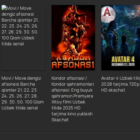
Movi / Move dengiz
Kondor afsonasi /
Avatar 4 Uzbek tili
afsonasi Barcha
Kondor qahramonlari
2028 tarjima 720p
qismlar 21. 22. 23.
afsonasi: Eng buyuk
HD skachat
24. 25. 26. 27. 28.
qahramon Premyera
29. 30. 50. 100 Qism
Xitoy filmi Uzbek
Uzbek tilida serial
tilida 2025 HD
tarjima kino yuklash
Skachat