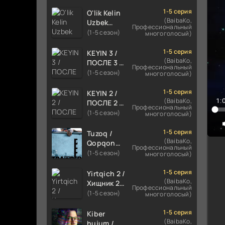
TILIDA
7
HIND KINO
1-5 серия
O'lik Kelin
8
2024
(BaibaKo,
Uzbek
Профессиональный
TARJIMA
tilida 2023
(1-5 сезон)
многоголосый)
720p HD
Multfilm
Skachat
Tarjima
1-5 серия
KEYIN 3 /
kino
(BaibaKo,
ПОСЛЕ 3 /
Профессиональный
skachat
AFTER 3
(1-5 сезон)
многоголосый)
ROMANTIK
FILM
1-5 серия
KEYIN 2 /
UZBEK
(BaibaKo,
1:
ПОСЛЕ 2 /
Профессиональный
TILIDA
AFTER 2
(1-5 сезон)
многоголосый)
2021
ROMANTIK
TARJIMA
FILM
1-5 серия
Tuzoq /
FILM HD
UZBEK
(BaibaKo,
Qopqon
Профессиональный
TILIDA
Hind
(1-5 сезон)
многоголосый)
2020
kinosi
TARJIMA
2016 Uzbek
1-5 серия
Yirtqich 2 /
FILM HD
tilida
(BaibaKo,
Хищник 2
Профессиональный
tarjima film
Xishnik
(1-5 сезон)
многоголосый)
HD
Uzbek
tilida 2018-
1-5 серия
Kiber
2024
(BaibaKo,
hujum /