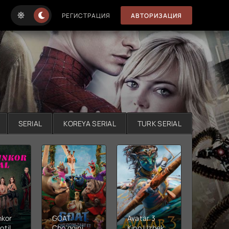
РЕГИСТРАЦИЯ
АВТОРИЗАЦИЯ
SERIAL
KOREYA SERIAL
TURK SERIAL
nkor
GOAT:
Avatar 3
Xushta
otil
Cho'qqini
Kino Uzbek
Ujas ki