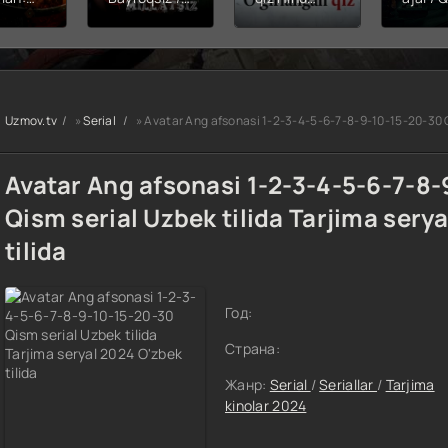
hining
Snayper:
kinosi 2026
Balerin
ishi
Millatsiz /
Uzbek tilida
(uzbek
yera
Bayroqsiz
O'zbekcha
tilida)
x filmi
snayper
tarjima kino
O'zbe
tilida
Premyera
HD skachat
tarjima
kcha
Uzbek tilida
2026 
Uzmov.tv
»
Serial
» Avatar Ang afsonasi 1-2-3-4-5-6-7-8-9-10-15-20-30 Qi
O'zbekcha
skach
a kino
2026
D tas-
tarjima kino
Avatar Ang afsonasi 1-2-3-4-5-6-7-8
achat
Full HD tas-
ix skachat
Qism serial Uzbek tilida Tarjima sery
tilida
Год:
Страна:
Жанр:
Serial
/
Seriallar
/
Tarjima
kinolar 2024