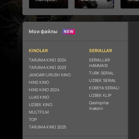
2026 (uzbek
kombat 2 /
Fathc
tilida kino)
Ólim jangi 2
yuksal
tarjima HD
(2026)
Prem
skachat
Uzbek tilida
Netfli
Uzbek 
Мои файлы
O'zbe
2026
tarjim
KINOLAR
SERIALLAR
Full H
ix sk
TARJIMA KINO 2024
SERIALLAR
HAMMASI
TARJIMA KINO 2023
TURK SERIAL
JANGARI URUSH KINO
UZBEK SERIAL
HIND KINO
KOREYA SERIALI
HIND KINO 2024
UZBEK KLIP
UJAS KINO
Qashqirlar
UZBEK KINO
makoni
MULTFILM
TOP
TARJIMA KINO 2025