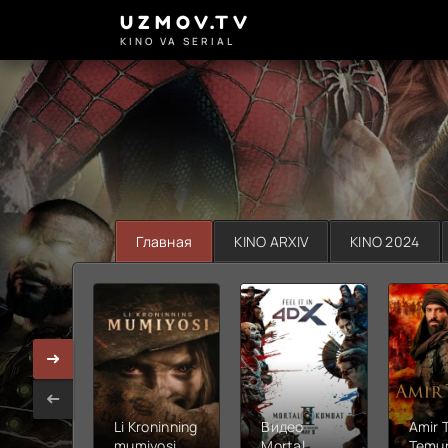
UZMOV.TV
KINO VA SERIAL
Главная
KINO ARXIV
KINO 2024
Li Kroninning
Видео
Amir 
mumiyosi
Mortal
Temur