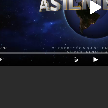
 Qism
 Qism
00:30