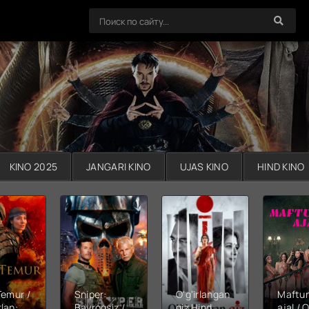
KINO 2025
JANGARI KINO
UJAS KINO
HIND KINO
Temur /
Sniper:
O'g'irlangan
Maftu
lan:
Bayroqsiz /
qiz Hind
ajal / Q