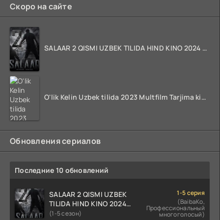
Скоро на сайте
SALAAR 2 QISMI UZBEK TILIDA HIND KINO 2024 TARJIMA 720p HD Skachat
O'lik Kelin Uzbek tilida 2023 Multfilm Tarjima kino skachat
Обновления сериалов
Последние 10 обновлений
1-5 серия
SALAAR 2 QISMI UZBEK
(BaibaKo,
TILIDA HIND KINO 2024
Профессиональный
TARJIMA 720p HD Skachat
(1-5 сезон)
многоголосый)