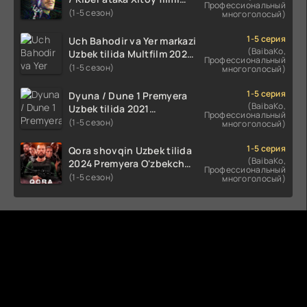
Профессиональный
Uzbek tilida O'zbekcha
(1-5 сезон)
многоголосый)
(2023-2025) tarjima kino
HD skachat
1-5 серия
Uch Bahodir va Yer markazi
(BaibaKo,
Uzbek tilida Multfilm 2025
Профессиональный
tarjima HD skachat
(1-5 сезон)
многоголосый)
1-5 серия
Dyuna / Dune 1 Premyera
(BaibaKo,
Uzbek tilida 2021
Профессиональный
O'zbekcha tarjima kino HD
(1-5 сезон)
многоголосый)
1-5 серия
Qora shovqin Uzbek tilida
(BaibaKo,
2024 Premyera O'zbekcha
Профессиональный
tarjima kino HD skachat
(1-5 сезон)
многоголосый)
Комментируют