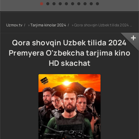
kino) tarjima HD
Uzbek tilida
yuksalishi
skachat
Premyera Netflix
filmi Uzbek tilida
O'zbekcha 2026
Uzmov.tv
»
Tarjima kinolar 2024
» Qora shovqin Uzbek tilida 2024 Premyera O'zbekcha tarjima kino HD skachat
tarjima kino Full
HD tas-ix
skachat
Qora shovqin Uzbek tilida 2024
Premyera O'zbekcha tarjima kino
HD skachat