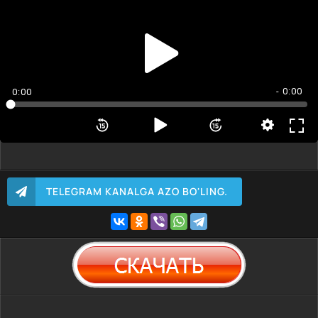
- 0:00
0:00
TELEGRAM KANALGA AZO BO'LING.