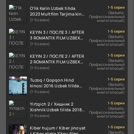
1-5 серия
O'lik Kelin Uzbek tilida
(BaibaKo,
2023 Multfilm Tarjima kino
Профессиональный
skachat
(1-5 сезон)
многоголосый)
1-5 серия
KEYIN 3 / ПОСЛЕ 3 / AFTER
(BaibaKo,
3 ROMANTIK FILM UZBEK
Профессиональный
TILIDA 2021 TARJIMA FILM
(1-5 сезон)
многоголосый)
HD
1-5 серия
KEYIN 2 / ПОСЛЕ 2 / AFTER
(BaibaKo,
2 ROMANTIK FILM UZBEK
Профессиональный
TILIDA 2020 TARJIMA FILM
(1-5 сезон)
многоголосый)
HD
1-5 серия
Tuzoq / Qopqon Hind
(BaibaKo,
kinosi 2016 Uzbek tilida
Профессиональный
tarjima film HD
(1-5 сезон)
многоголосый)
1-5 серия
Yirtqich 2 / Хищник 2
(BaibaKo,
Xishnik Uzbek tilida 2018-
Профессиональный
2024 O'zbekcha tarjima
(1-5 сезон)
многоголосый)
kino HD Skachat
1-5 серия
Kiber hujum / Kiber jinoyat
(BaibaKo,
/ Kiber ataka Xitoy filmi