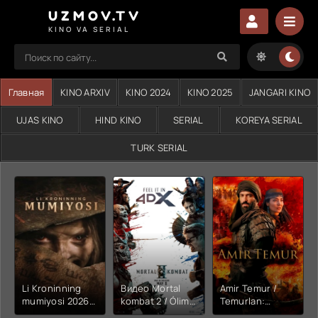
UZMOV.TV
KINO VA SERIAL
Главная
KINO ARXIV
KINO 2024
KINO 2025
JANGARI KINO
UJAS KINO
HIND KINO
SERIAL
KOREYA SERIAL
TURK SERIAL
Li Kroninning
Видео Mortal
Amir Temur /
mumiyosi 2026
kombat 2 / Ólim
Temurlan:
(uzbek tilida
jangi 2 (2026)
Fathchining