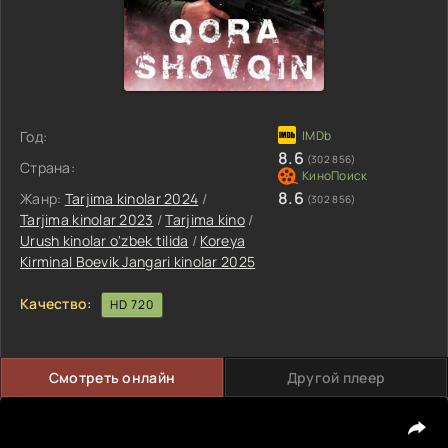
Год:
8.6
(302 856)
Страна:
8.6
Жанр:
Tarjima kinolar 2024
/
(302 856)
Tarjima kinolar 2023
/
Tarjima kino
/
Urush kinolar o'zbek tilida
/
Koreya
Kirminal Boevik Jangari kinolar 2025
Качество:
HD 720
Смотреть онлайн
Другой плеер