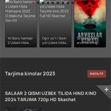
kino) tarjima HD
Uzbek tilida
yuksalishi
skachat
Premyera Netflix
filmi Uzbek tilida
O'zbekcha 2026
tarjima kino Full
HD tas-ix
skachat
Yo'lbars hamlasi
Og'ir yo'l / Qiyin
Qirolicha Meri
2 Uzbek tilida
yol Uzbek tilida
arvohlarining
Premyera 2023
Tarjima kino
ta'qibi / Arvohlar
O'zbekcha
2023 Full HD
kemasi Uzbek
Tarjima film HD
Skachat
tilida 2025
O'zbekcha
tarjima kino HD
skachat
Tarjima kinolar 2023
SALAAR 2 QISMI UZBEK TILIDA HIND KINO
2024 TARJIMA 720p HD Skachat