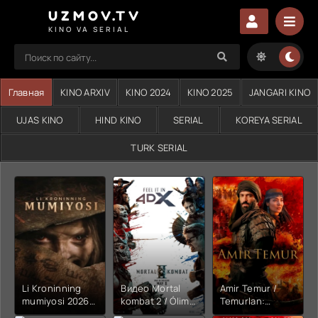
UZMOV.TV
KINO VA SERIAL
Главная
KINO ARXIV
KINO 2024
KINO 2025
JANGARI KINO
UJAS KINO
HIND KINO
SERIAL
KOREYA SERIAL
TURK SERIAL
Li Kroninning
Видео Mortal
Amir Temur /
mumiyosi 2026
kombat 2 / Ólim
Temurlan:
(uzbek tilida
jangi 2 (2026)
Fathchining