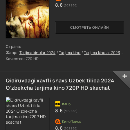
8.6
(302 856)
СМОТРЕТЬ ОНЛАЙН
Страна:
Жанр:
Tarjima kinolar 2024
/
Tarjima kino
/
Tarjima kinolar 2023
/
Uja
Качество:
720 HD
Qidiruvdagi xavfli shaxs Uzbek tilida 2024
O'zbekcha tarjima kino 720P HD skachat
8.6
(302 856)
8.6
(302 856)