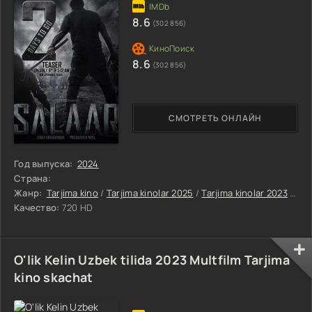
8.6
(302 856)
8.6
(302 856)
СМОТРЕТЬ ОНЛАЙН
Год выпуска:
2024
Страна:
Жанр:
Tarjima kino
/
Tarjima kinolar 2025
/
Tarjima kinolar 2023
/
Tar
Качество:
720 HD
O'lik Kelin Uzbek tilida 2023 Multfilm Tarjima
kino skachat