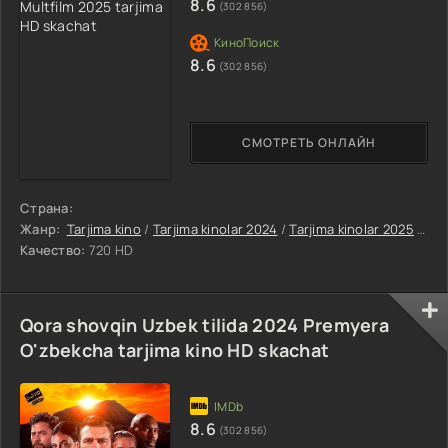
8.6
(302 856)
8.6
(302 856)
СМОТРЕТЬ ОНЛАЙН
Страна:
Жанр:
Tarjima kino
/
Tarjima kinolar 2024
/
Tarjima kinolar 2025
/
Tar
Качество:
720 HD
Qora shovqin Uzbek tilida 2024 Premyera
O'zbekcha tarjima kino HD skachat
8.6
(302 856)