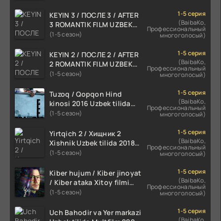
1-5 серия
KEYIN 3 / ПОСЛЕ 3 / AFTER
(BaibaKo,
3 ROMANTIK FILM UZBEK
Профессиональный
TILIDA 2021 TARJIMA FILM
(1-5 сезон)
многоголосый)
HD
1-5 серия
KEYIN 2 / ПОСЛЕ 2 / AFTER
(BaibaKo,
2 ROMANTIK FILM UZBEK
Профессиональный
TILIDA 2020 TARJIMA FILM
(1-5 сезон)
многоголосый)
HD
1-5 серия
Tuzoq / Qopqon Hind
(BaibaKo,
kinosi 2016 Uzbek tilida
Профессиональный
tarjima film HD
(1-5 сезон)
многоголосый)
1-5 серия
Yirtqich 2 / Хищник 2
(BaibaKo,
Xishnik Uzbek tilida 2018-
Профессиональный
2024 O'zbekcha tarjima
(1-5 сезон)
многоголосый)
kino HD Skachat
1-5 серия
Kiber hujum / Kiber jinoyat
(BaibaKo,
/ Kiber ataka Xitoy filmi
Профессиональный
Uzbek tilida O'zbekcha
(1-5 сезон)
многоголосый)
(2023-2025) tarjima kino
HD skachat
1-5 серия
Uch Bahodir va Yer markazi
(BaibaKo,