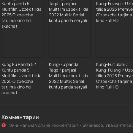
Kung Fu Panda 5 /
Kung-Fu panda
Kung-Fu tulpor /
Kunfu panda 5
Taqdir panjasi
Kung-Fu ayg'ir Uz
Multfilm Uzbek tilida
Multfilm uzbek tilida
tilida 2023 Premye
2025 O'zbekcha
2022 Multik Serial
O'zbekcha tarjima
tarjima kino hd
kunfu panda seryali
kino Full HD
skachat
Комментарии
Минимальная длина комментария - 20 знаков. Уважайте себ