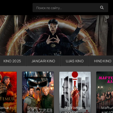
KINO 2025
JANGARI KINO
UJAS KINO
HIND KINO
Temur /
Sniper:
O'g'irlangan
Maftu
lan:
Bayroqsiz /
qiz Hind
ajal / Q