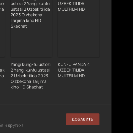
Yangi kung-fu ustozi
KUNFU PANDA 4
bek
2 Yangi kunfu ustasi
UZBEK TILIDA
ra
2 Uzbek tilida 2023
MULTFILM HD
O'zbekcha Tarjima
kino HD Skachat
ДОБАВИТЬ
я и других!