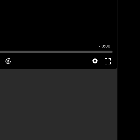
- 0:00