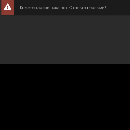
Комментариев пока нет. Станьте первыми!