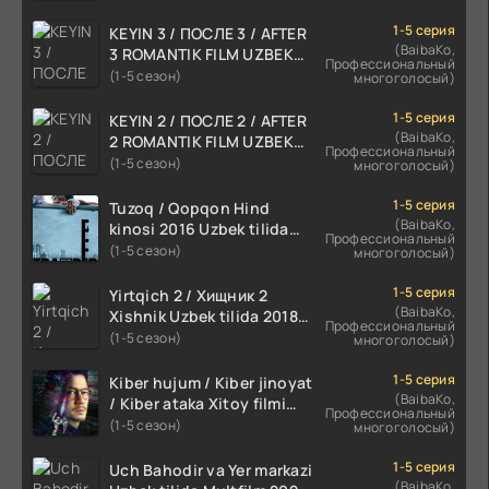
1-5 серия
KEYIN 3 / ПОСЛЕ 3 / AFTER
(BaibaKo,
3 ROMANTIK FILM UZBEK
Профессиональный
TILIDA 2021 TARJIMA FILM
(1-5 сезон)
многоголосый)
HD
1-5 серия
KEYIN 2 / ПОСЛЕ 2 / AFTER
(BaibaKo,
2 ROMANTIK FILM UZBEK
Профессиональный
TILIDA 2020 TARJIMA FILM
(1-5 сезон)
многоголосый)
HD
1-5 серия
Tuzoq / Qopqon Hind
(BaibaKo,
kinosi 2016 Uzbek tilida
Профессиональный
tarjima film HD
(1-5 сезон)
многоголосый)
1-5 серия
Yirtqich 2 / Хищник 2
(BaibaKo,
Xishnik Uzbek tilida 2018-
Профессиональный
2024 O'zbekcha tarjima
(1-5 сезон)
многоголосый)
kino HD Skachat
1-5 серия
Kiber hujum / Kiber jinoyat
(BaibaKo,
/ Kiber ataka Xitoy filmi
Профессиональный
Uzbek tilida O'zbekcha
(1-5 сезон)
многоголосый)
(2023-2025) tarjima kino
HD skachat
1-5 серия
Uch Bahodir va Yer markazi
(BaibaKo,