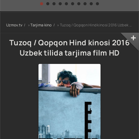
kino) tarjima HD
Uzbek tilida
yuksalishi
skachat
Premyera Netflix
filmi Uzbek tilida
O'zbekcha 2026
Uzmov.tv
»
Tarjima kino
» Tuzoq / Qopqon Hind kinosi 2016 Uzbek tilida tarjima film HD
tarjima kino Full
HD tas-ix
skachat
Tuzoq / Qopqon Hind kinosi 2016
Uzbek tilida tarjima film HD