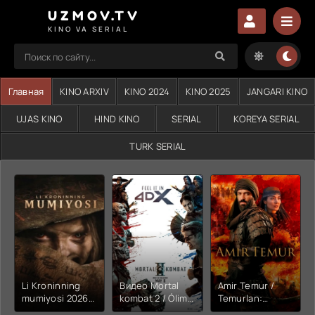
UZMOV.TV
KINO VA SERIAL
Главная
KINO ARXIV
KINO 2024
KINO 2025
JANGARI KINO
UJAS KINO
HIND KINO
SERIAL
KOREYA SERIAL
TURK SERIAL
Li Kroninning
Видео Mortal
Amir Temur /
mumiyosi 2026
kombat 2 / Ólim
Temurlan:
(uzbek tilida
jangi 2 (2026)
Fathchining