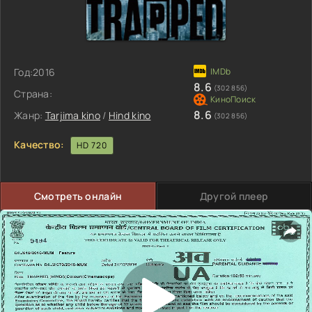
Год:
2016
8.6
(302 856)
Страна:
8.6
Жанр:
Tarjima kino
/
Hind kino
(302 856)
Качество:
HD 720
Смотреть онлайн
Другой плеер