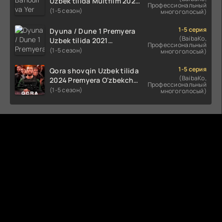
Uzbek tilida Multfilm 2025
Профессиональный
tarjima HD skachat
(1-5 сезон)
многоголосый)
1-5 серия
Dyuna / Dune 1 Premyera
(BaibaKo,
Uzbek tilida 2021
Профессиональный
O'zbekcha tarjima kino HD
(1-5 сезон)
многоголосый)
1-5 серия
Qora shovqin Uzbek tilida
(BaibaKo,
2024 Premyera O'zbekcha
Профессиональный
tarjima kino HD skachat
(1-5 сезон)
многоголосый)
Комментируют