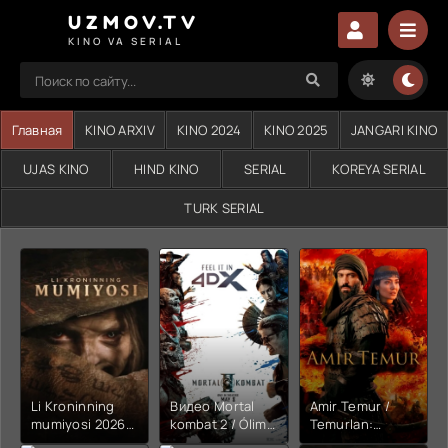
UZMOV.TV
KINO VA SERIAL
Главная
KINO ARXIV
KINO 2024
KINO 2025
JANGARI KINO
UJAS KINO
HIND KINO
SERIAL
KOREYA SERIAL
TURK SERIAL
Li Kroninning
Видео Mortal
Amir Temur /
mumiyosi 2026
kombat 2 / Ólim
Temurlan:
(uzbek tilida
jangi 2 (2026)
Fathchining