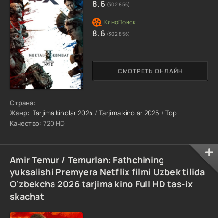
8.6
(302 856)
8.6
(302 856)
СМОТРЕТЬ ОНЛАЙН
Страна:
Жанр:
Tarjima kinolar 2024
/
Tarjima kinolar 2025
/
Top
Качество:
720 HD
Amir Temur / Temurlan: Fathchining
yuksalishi Premyera Netflix filmi Uzbek tilida
O'zbekcha 2026 tarjima kino Full HD tas-ix
skachat