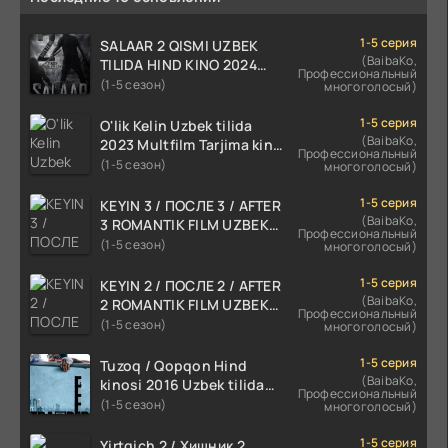
1-5 серия
SALAAR 2 QISMI UZBEK
(BaibaKo,
TILIDA HIND KINO 2024
Профессиональный
TARJIMA 720p HD Skachat
(1-5 сезон)
многоголосый)
1-5 серия
O'lik Kelin Uzbek tilida
(BaibaKo,
2023 Multfilm Tarjima kino
Профессиональный
skachat
(1-5 сезон)
многоголосый)
1-5 серия
KEYIN 3 / ПОСЛЕ 3 / AFTER
(BaibaKo,
3 ROMANTIK FILM UZBEK
Профессиональный
TILIDA 2021 TARJIMA FILM
(1-5 сезон)
многоголосый)
HD
1-5 серия
KEYIN 2 / ПОСЛЕ 2 / AFTER
(BaibaKo,
2 ROMANTIK FILM UZBEK
Профессиональный
TILIDA 2020 TARJIMA FILM
(1-5 сезон)
многоголосый)
HD
1-5 серия
Tuzoq / Qopqon Hind
(BaibaKo,
kinosi 2016 Uzbek tilida
Профессиональный
tarjima film HD
(1-5 сезон)
многоголосый)
1-5 серия
Yirtqich 2 / Хищник 2