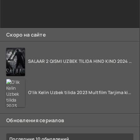
Скоро на сайте
SALAAR 2 QISMI UZBEK TILIDA HIND KINO 2024 TARJIMA 720p HD Skachat
O'lik Kelin Uzbek tilida 2023 Multfilm Tarjima kino skachat
Обновления сериалов
Последние 10 обновлений