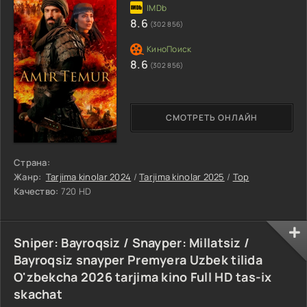
8.6
(302 856)
8.6
(302 856)
СМОТРЕТЬ ОНЛАЙН
Страна:
Жанр:
Tarjima kinolar 2024
/
Tarjima kinolar 2025
/
Top
Качество:
720 HD
Sniper: Bayroqsiz / Snayper: Millatsiz /
Bayroqsiz snayper Premyera Uzbek tilida
O'zbekcha 2026 tarjima kino Full HD tas-ix
skachat