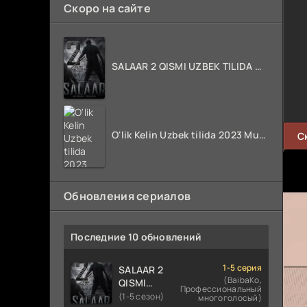
Скоро на сайте
SALAAR 2 QISMI UZBEK TILIDA HIND KINO 2024 TARJIMA 720p HD Skachat
O'lik Kelin Uzbek tilida 2023 Multfilm Tarjima kino skachat
С
Обновления сериалов
Последние 10 обновлений
1-5 серия
SALAAR 2
(BaibaKo,
QISMI
Профессиональный
UZBEK
(1-5 сезон)
многоголосый)