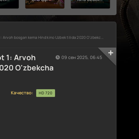
alar
zabt et /
tilida (2025)
Premye
Barcha
O'zbekcha
2026 U
davrlarning
tarjima kino
tilida
kcha
eng zo'ri
720p HD
O'zbek
 kino
Multfilm
skachat
tarjima
HD
Uzbek tilida
Full HD 
osgan kema Hind kino Uzbek tilida 2020 O'zbekcha tarjima kino HD skachat
at
2026
ix skac
tarjima HD
skachat
t 1: Arvoh
09 сен 2025, 06:45
2020 O'zbekcha
Качество:
HD 720