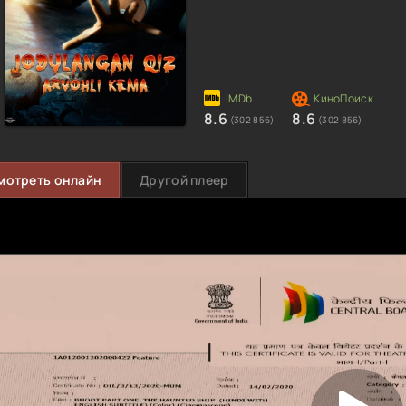
8.6
8.6
(302 856)
(302 856)
мотреть онлайн
Другой плеер