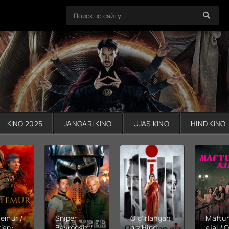
KINO 2025
JANGARI KINO
UJAS KINO
HIND KINO
Temur /
Sniper:
O'g'irlangan
Maftu
lan:
Bayroqsiz /
qiz Hind
ajal / Q