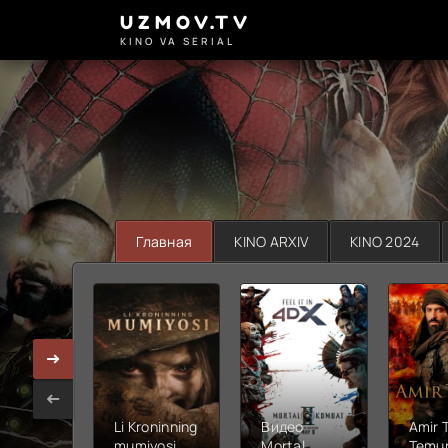
UZMOV.TV
KINO VA SERIAL
Главная
KINO ARXIV
KINO 2024
Li Kroninning
Видео
Amir 
mumiyosi
Mortal
Temur