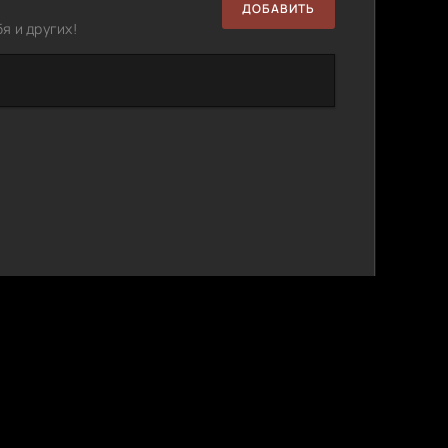
ДОБАВИТЬ
я и других!