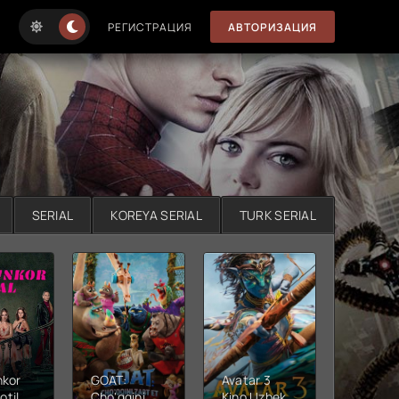
РЕГИСТРАЦИЯ
АВТОРИЗАЦИЯ
SERIAL
KOREYA SERIAL
TURK SERIAL
nkor
GOAT:
Avatar 3
Xushta
otil
Cho'qqini
Kino Uzbek
Ujas ki