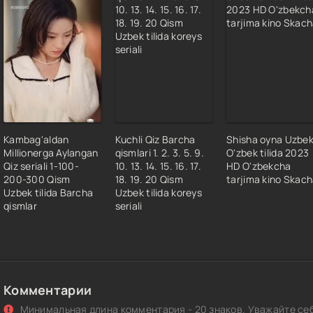
4 Qism
5 Qism
6 Qism
7 Qism
8 Qism
9 Qism
0 Qism
Kambag'aldan
Kuchli Qiz Barcha
Shisha oyna Uzbe
1 Qism
Millionerga Aylangan
qismlari 1. 2. 3. 5. 9.
O'zbek tilida 2023
2 Qism
Qiz seriali 1-100-
10. 13. 14. 15. 16. 17.
HD O'zbekcha
200-300 Qism
18. 19. 20 Qism
tarjima kino Skac
3 Qism
Uzbek tilida Barcha
Uzbek tilida koreys
4 Qism
qismlar
seriali
5 Qism
6 Qism
7 Qism
8 Qism
Комментарии
9 Qism
Минимальная длина комментария - 20 знаков. Уважайте себ