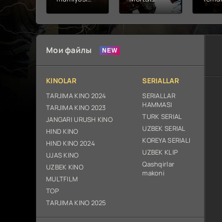
2026 (uzbek
kombat 2 /
Fathc
tilida kino)
Ólim jangi 2
yuksal
tarjima HD
(2026)
Prem
skachat
Uzbek tilida
Netfli
Uzbek 
Мои файлы
O'zbe
2026
tarjim
KINOLAR
SERIALLAR
Full H
ix sk
TARJIMA KINO 2024
SERIALLAR
HAMMASI
TARJIMA KINO 2023
TURK SERIAL
JANGARI URUSH KINO
UZBEK SERIAL
HIND KINO
KOREYA SERIALI
HIND KINO 2024
UZBEK KLIP
UJAS KINO
Qashqirlar
UZBEK KINO
makoni
MULTFILM
TOP
TARJIMA KINO 2025