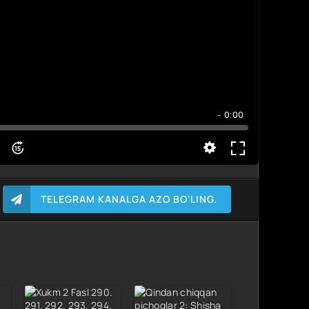
- 0:00
TELEGRAM KANALGA AZO BO'LING.