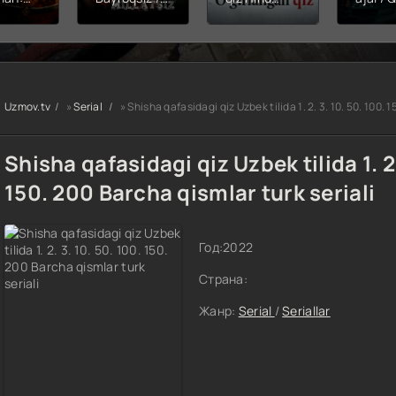
hining
Snayper:
kinosi 2026
Balerin
ishi
Millatsiz /
Uzbek tilida
(uzbek
yera
Bayroqsiz
O'zbekcha
tilida)
x filmi
snayper
tarjima kino
O'zbe
tilida
Premyera
HD skachat
tarjima
kcha
Uzbek tilida
2026 
Uzmov.tv
»
Serial
» Shisha qafasidagi qiz Uzbek tilida 1. 2. 3. 10. 50. 100. 
O'zbekcha
skach
a kino
2026
D tas-
tarjima kino
Shisha qafasidagi qiz Uzbek tilida 1. 2.
achat
Full HD tas-
ix skachat
150. 200 Barcha qismlar turk seriali
Год:
2022
Страна:
Жанр:
Serial
/
Seriallar