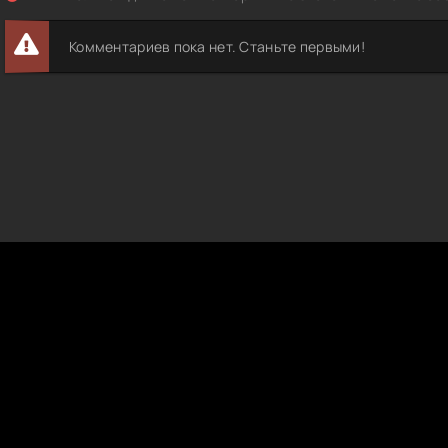
0 Qism
1 Qism
Комментариев пока нет. Станьте первыми!
2 Qism
3 Qism
4 Qism
5 Qism
6 Qism
7 Qism
8 Qism
9 Qism
0 Qism
1 Qism
2 Qism
3 Qism
4 Qism
5 Qism