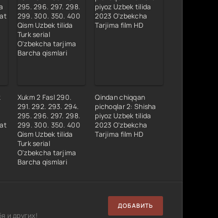
k
Xukm 2 Fasl 290.
Qindan chiqqan
291. 292. 293. 294.
pichoqlar 2: Shisha
295. 296. 297. 298.
piyoz Uzbek tilida
hat
299. 300. 350. 400
2023 O'zbekcha
Qism Uzbek tilida
Tarjima film HD
Turk serial
O'zbekcha tarjima
Barcha qismlari
ДОБАВИТЬ
я и других!