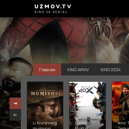
UZMOV.TV
KINO VA SERIAL
Главная
KINO ARXIV
KINO 2024
Li Kroninning
Видео
Amir 
mumiyosi
Mortal
Temur