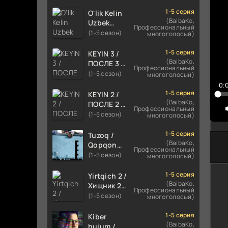
TILIDA
8
HIND KINO
1-5 серия
O'lik Kelin
9
2024
(BaibaKo,
Uzbek
Профессиональный
TARJIMA
1
tilida 2023
(1-5 сезон)
многоголосый)
720p HD
Multfilm
1
Skachat
Tarjima
1-5 серия
KEYIN 3 /
1
kino
(BaibaKo,
ПОСЛЕ 3 /
Профессиональный
skachat
AFTER 3
(1-5 сезон)
1
многоголосый)
ROMANTIK
0:
1
FILM
1-5 серия
KEYIN 2 /
UZBEK
(BaibaKo,
1
ПОСЛЕ 2 /
Профессиональный
TILIDA
AFTER 2
(1-5 сезон)
многоголосый)
1
2021
ROMANTIK
TARJIMA
1
FILM
1-5 серия
Tuzoq /
FILM HD
UZBEK
(BaibaKo,
Qopqon
1
Профессиональный
TILIDA
Hind
(1-5 сезон)
многоголосый)
1
2020
kinosi
TARJIMA
2016 Uzbek
2
1-5 серия
Yirtqich 2 /
FILM HD
tilida
(BaibaKo,
Хищник 2
2
Профессиональный
tarjima film
Xishnik
(1-5 сезон)
многоголосый)
2
HD
Uzbek
tilida 2018-
1-5 серия
Kiber
2
2024
(BaibaKo,
hujum /