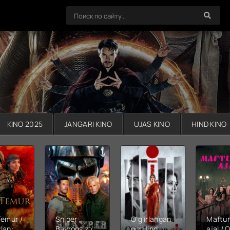
KINO 2025
JANGARI KINO
UJAS KINO
HIND KINO
Temur /
Sniper:
O'g'irlangan
Maftu
lan:
Bayroqsiz /
qiz Hind
ajal / Q