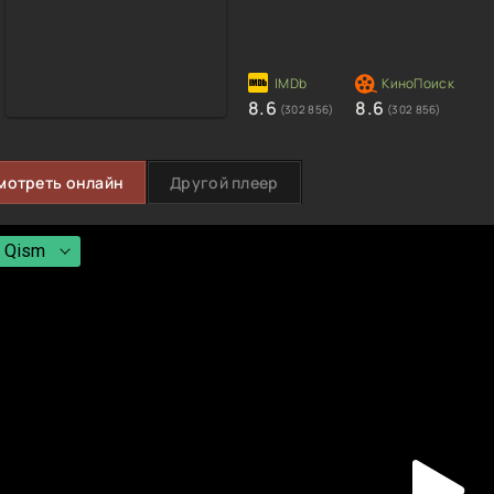
8.6
8.6
(302 856)
(302 856)
мотреть онлайн
Другой плеер
 Qism
 Qism
 Qism
 Qism
 Qism
 Qism
 Qism
 Qism