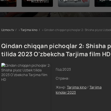
hining
Snayper:
kinosi 2026
Balerin
ishi
Millatsiz /
Uzbek tilida
(uzbek
yera
Bayroqsiz
O'zbekcha
tilida)
x filmi
snayper
tarjima kino
O'zbe
tilida
Premyera
HD skachat
tarjima
kcha
Uzbek tilida
2026 
Uzmov.tv
»
Tarjima kino
» Qindan chiqqan pichoqlar 2: Shisha piyoz Uzbek
O'zbekcha
skach
a kino
2026
D tas-
tarjima kino
Qindan chiqqan pichoqlar 2: Shisha 
achat
Full HD tas-
ix skachat
tilida 2023 O'zbekcha Tarjima film HD
Год:
2023
Страна:
Жанр:
Tarjima kino
/
Tarjima
kinolar 2023