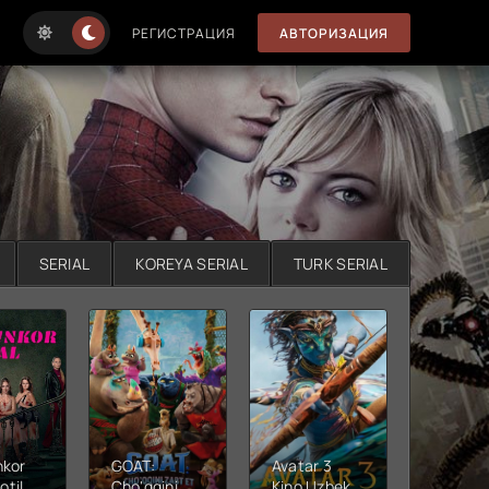
РЕГИСТРАЦИЯ
АВТОРИЗАЦИЯ
SERIAL
KOREYA SERIAL
TURK SERIAL
nkor
GOAT:
Avatar 3
Xushta
otil
Cho'qqini
Kino Uzbek
Ujas ki