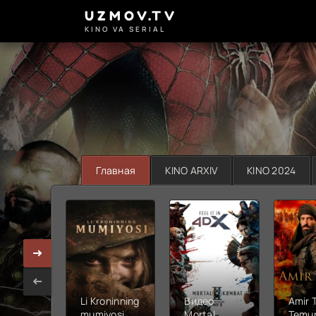
UZMOV.TV
KINO VA SERIAL
Главная
KINO ARXIV
KINO 2024
Li Kroninning
Видео
Amir 
mumiyosi
Mortal
Temur