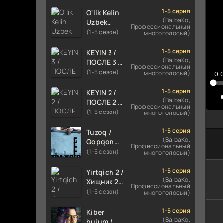
TILIDA
HIND KINO
1-5 серия
O'lik Kelin
2024
(BaibaKo,
Uzbek
Профессиональный
TARJIMA
tilida 2023
(1-5 сезон)
многоголосый)
720p HD
Multfilm
Skachat
Tarjima
1-5 серия
KEYIN 3 /
kino
(BaibaKo,
ПОСЛЕ 3 /
Профессиональный
skachat
AFTER 3
(1-5 сезон)
многоголосый)
0:
ROMANTIK
FILM
1-5 серия
KEYIN 2 /
UZBEK
(BaibaKo,
ПОСЛЕ 2 /
Профессиональный
TILIDA
AFTER 2
(1-5 сезон)
многоголосый)
2021
ROMANTIK
TARJIMA
FILM
1-5 серия
Tuzoq /
FILM HD
UZBEK
(BaibaKo,
Qopqon
Профессиональный
TILIDA
Hind
(1-5 сезон)
многоголосый)
2020
kinosi
TARJIMA
2016 Uzbek
1-5 серия
Yirtqich 2 /
FILM HD
tilida
(BaibaKo,
Хищник 2
Профессиональный
tarjima film
Xishnik
(1-5 сезон)
многоголосый)
HD
Uzbek
tilida 2018-
1-5 серия
Kiber
2024
(BaibaKo,
hujum /