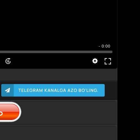
- 0:00
TELEGRAM KANALGA AZO BO'LING.