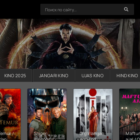
KINO 2025
JANGARI KINO
UJAS KINO
HIND KINO
Temur /
Sniper:
O'g'irlangan
Maftu
lan:
Bayroqsiz /
qiz Hind
ajal / Q