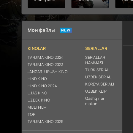
2026 (uzbek
kombat 2 /
Fathc
tilida kino)
Ólim jangi 2
yuksal
tarjima HD
(2026)
Prem
skachat
Uzbek tilida
Netfli
Uzbek 
Мои файлы
O'zbe
2026
tarjim
KINOLAR
SERIALLAR
Full H
ix sk
TARJIMA KINO 2024
SERIALLAR
HAMMASI
TARJIMA KINO 2023
TURK SERIAL
JANGARI URUSH KINO
UZBEK SERIAL
HIND KINO
KOREYA SERIALI
HIND KINO 2024
UZBEK KLIP
UJAS KINO
Qashqirlar
UZBEK KINO
makoni
MULTFILM
TOP
TARJIMA KINO 2025