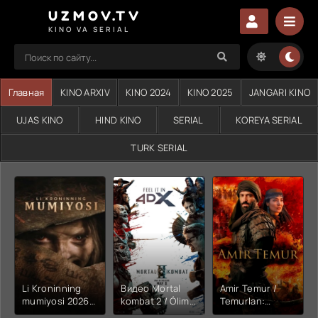
UZMOV.TV
KINO VA SERIAL
Главная
KINO ARXIV
KINO 2024
KINO 2025
JANGARI KINO
UJAS KINO
HIND KINO
SERIAL
KOREYA SERIAL
TURK SERIAL
Li Kroninning
Видео Mortal
Amir Temur /
mumiyosi 2026
kombat 2 / Ólim
Temurlan:
(uzbek tilida
jangi 2 (2026)
Fathchining