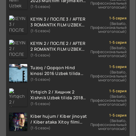
2023 Multfilm Tarjima kino
Профессиональный
skachat
(1-5 сезон)
многоголосый)
1-5 серия
KEYIN 3 / ПОСЛЕ 3 / AFTER
(BaibaKo,
3 ROMANTIK FILM UZBEK
Профессиональный
TILIDA 2021 TARJIMA FILM
(1-5 сезон)
многоголосый)
HD
1-5 серия
KEYIN 2 / ПОСЛЕ 2 / AFTER
(BaibaKo,
2 ROMANTIK FILM UZBEK
Профессиональный
TILIDA 2020 TARJIMA FILM
(1-5 сезон)
многоголосый)
HD
1-5 серия
Tuzoq / Qopqon Hind
(BaibaKo,
kinosi 2016 Uzbek tilida
Профессиональный
tarjima film HD
(1-5 сезон)
многоголосый)
1-5 серия
Yirtqich 2 / Хищник 2
(BaibaKo,
Xishnik Uzbek tilida 2018-
Профессиональный
2024 O'zbekcha tarjima
(1-5 сезон)
многоголосый)
kino HD Skachat
1-5 серия
Kiber hujum / Kiber jinoyat
(BaibaKo,
/ Kiber ataka Xitoy filmi
Профессиональный
Uzbek tilida O'zbekcha
(1-5 сезон)
многоголосый)
(2023-2025) tarjima kino