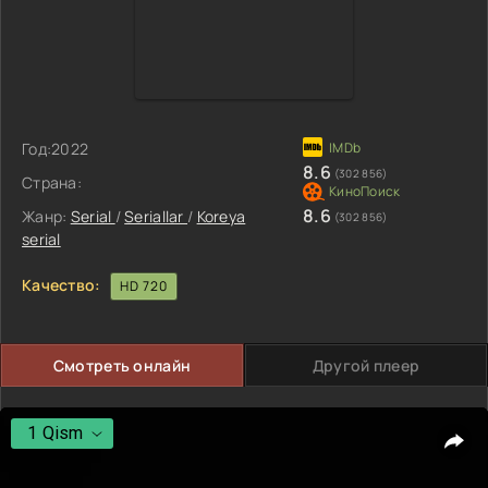
Год:
2022
8.6
(302 856)
Страна:
8.6
Жанр:
Serial
/
Seriallar
/
Koreya
(302 856)
serial
Качество:
HD 720
Смотреть онлайн
Другой плеер
1 Qism
1 Qism