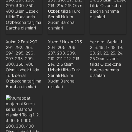
18 Qism
19 Qism
20 Qism
Xukm 2 Fasl 290.
Xukm / Hukm 203.
Yer qiroli Seriali 1.
291. 292. 293.
204. 205. 206.
2. 3. 16. 17. 18. 19.
294. 295. 296.
207. 208. 209.
20. 21. 22. 23. 24.
297. 298. 299.
210. 211. 212. 213.
25 Qism Uzbek
300. 350. 400
214. 215 Qism
tilida O'zbekcha
Qism Uzbek tilida
Uzbek tilida Turk
barcha hamma
Turk serial
Seriali Hukim
qismlari
O'zbekcha tarjima
Xukim Barcha
Barcha qismlari
qismlari