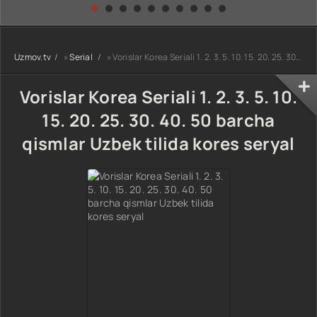
kino) tarjima HD
Uzbek tilida
yuksalishi
skachat
Premyera Netflix
filmi Uzbek tilida
O'zbekcha 2026
Uzmov.tv
»
Serial
» Vorislar Korea Seriali 1. 2. 3. 5. 10. 15. 20. 25. 30. 40. 50 barcha qismlar Uzbek tilida kores seryal
tarjima kino Full
HD tas-ix
skachat
Vorislar Korea Seriali 1. 2. 3. 5. 10.
15. 20. 25. 30. 40. 50 barcha
qismlar Uzbek tilida kores seryal