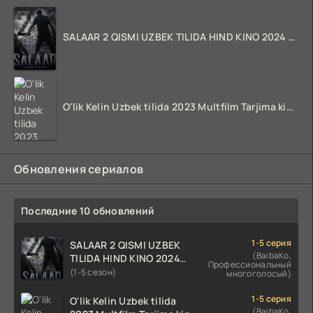
SALAAR 2 QISMI UZBEK TILIDA HIND KINO 2024 TARJIMA 720p HD Skachat
O'lik Kelin Uzbek tilida 2023 Multfilm Tarjima kino skachat
Обновления сериалов
Последние 10 обновлений
1-5 серия
SALAAR 2 QISMI UZBEK
(BaibaKo,
TILIDA HIND KINO 2024
Профессиональный
TARJIMA 720p HD Skachat
(1-5 сезон)
многоголосый)
1-5 серия
O'lik Kelin Uzbek tilida
(BaibaKo,