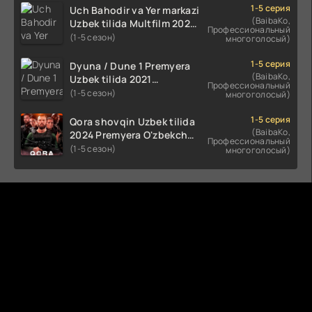
HD skachat
1-5 серия
Uch Bahodir va Yer markazi
(BaibaKo,
Uzbek tilida Multfilm 2025
Профессиональный
tarjima HD skachat
(1-5 сезон)
многоголосый)
1-5 серия
Dyuna / Dune 1 Premyera
(BaibaKo,
Uzbek tilida 2021
Профессиональный
O'zbekcha tarjima kino HD
(1-5 сезон)
многоголосый)
1-5 серия
Qora shovqin Uzbek tilida
(BaibaKo,
2024 Premyera O'zbekcha
Профессиональный
tarjima kino HD skachat
(1-5 сезон)
многоголосый)
Комментируют