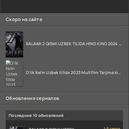
Скоро на сайте
SALAAR 2 QISMI UZBEK TILIDA HIND KINO 2024 TARJIMA 720p HD Skachat
O'lik Kelin Uzbek tilida 2023 Multfilm Tarjima kino skachat
Обновления сериалов
Последние 10 обновлений
1-5 серия