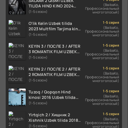
SALAAR 2 QISMI UZBEK
(BaibaKo,
TILIDA HIND KINO 2024
Профессиональный
TARJIMA 720p HD Skachat
(1-5 сезон)
многоголосый)
1-5 серия
O'lik Kelin Uzbek tilida
(BaibaKo,
2023 Multfilm Tarjima kino
Профессиональный
skachat
(1-5 сезон)
многоголосый)
1-5 серия
KEYIN 3 / ПОСЛЕ 3 / AFTER
(BaibaKo,
3 ROMANTIK FILM UZBEK
Профессиональный
TILIDA 2021 TARJIMA FILM
(1-5 сезон)
многоголосый)
HD
1-5 серия
KEYIN 2 / ПОСЛЕ 2 / AFTER
(BaibaKo,
2 ROMANTIK FILM UZBEK
Профессиональный
TILIDA 2020 TARJIMA FILM
(1-5 сезон)
многоголосый)
HD
1-5 серия
Tuzoq / Qopqon Hind
(BaibaKo,
kinosi 2016 Uzbek tilida
Профессиональный
tarjima film HD
(1-5 сезон)
многоголосый)
1-5 серия
Yirtqich 2 / Хищник 2
(BaibaKo,
Xishnik Uzbek tilida 2018-
Профессиональный
2024 O'zbekcha tarjima
(1-5 сезон)
многоголосый)