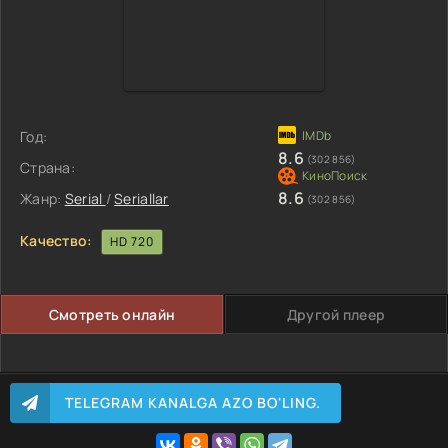
Год:
8.6
(302 856)
Страна:
8.6
Жанр:
Serial
/
Seriallar
(302 856)
Качество:
HD 720
Смотреть онлайн
Другой плеер
TELEGRAM KANALGA AZO BO'LING.