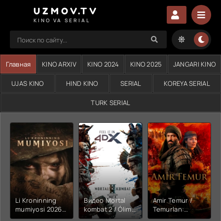
UZMOV.TV
KINO VA SERIAL
Главная
KINO ARXIV
KINO 2024
KINO 2025
JANGARI KINO
UJAS KINO
HIND KINO
SERIAL
KOREYA SERIAL
TURK SERIAL
Li Kroninning
Видео Mortal
Amir Temur /
mumiyosi 2026
kombat 2 / Ólim
Temurlan:
(uzbek tilida
jangi 2 (2026)
Fathchining