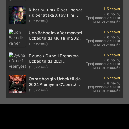
kino HD Skachat
1-5 серия
Kiber hujum / Kiber jinoyat
(BaibaKo,
/ Kiber ataka Xitoy filmi
Профессиональный
Uzbek tilida O'zbekcha
(1-5 сезон)
многоголосый)
(2023-2025) tarjima kino
HD skachat
1-5 серия
Uch Bahodir va Yer markazi
(BaibaKo,
Uzbek tilida Multfilm 2025
Профессиональный
tarjima HD skachat
(1-5 сезон)
многоголосый)
1-5 серия
Dyuna / Dune 1 Premyera
(BaibaKo,
Uzbek tilida 2021
Профессиональный
O'zbekcha tarjima kino HD
(1-5 сезон)
многоголосый)
1-5 серия
Qora shovqin Uzbek tilida
(BaibaKo,
2024 Premyera O'zbekcha
Профессиональный
tarjima kino HD skachat
(1-5 сезон)
многоголосый)
Комментируют