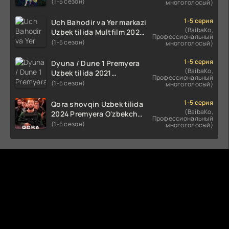
Uzbek tilida O'zbekcha
(1-5 сезон)
многоголосый)
(2023-2025) tarjima kino
HD skachat
1-5 серия
Uch Bahodir va Yer markazi
(BaibaKo,
Uzbek tilida Multfilm 2025
Профессиональный
tarjima HD skachat
(1-5 сезон)
многоголосый)
1-5 серия
Dyuna / Dune 1 Premyera
(BaibaKo,
Uzbek tilida 2021
Профессиональный
O'zbekcha tarjima kino HD
(1-5 сезон)
многоголосый)
1-5 серия
Qora shovqin Uzbek tilida
(BaibaKo,
2024 Premyera O'zbekcha
Профессиональный
tarjima kino HD skachat
(1-5 сезон)
многоголосый)
Комментируют