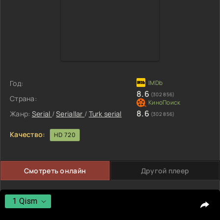
Год:
8.6
(302 856)
Страна:
8.6
Жанр:
Serial
/
Seriallar
/
Turk serial
(302 856)
Качество:
HD 720
Смотреть онлайн
Другой плеер
1 Qism
1 Qism