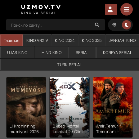
UZMOV.TV
KINO VA SERIAL
Главная
KINO ARXIV
KINO 2024
KINO 2025
JANGARI KINO
UJAS KINO
HIND KINO
SERIAL
KOREYA SERIAL
TURK SERIAL
Li Kroninning
Видео Mortal
Amir Temur /
mumiyosi 2026
kombat 2 / Ólim
Temurlan:
(uzbek tilida
jangi 2 (2026)
Fathchining