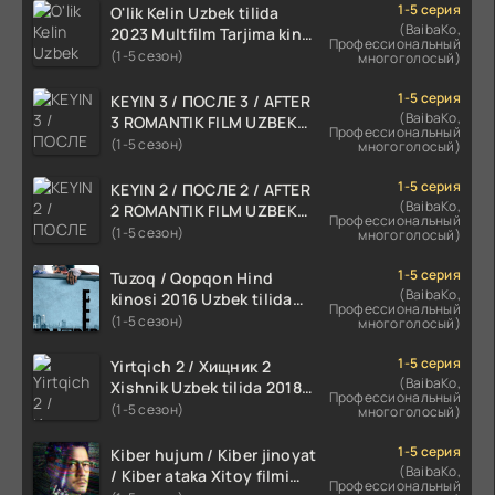
1-5 серия
O'lik Kelin Uzbek tilida
(BaibaKo,
2023 Multfilm Tarjima kino
Профессиональный
skachat
(1-5 сезон)
многоголосый)
1-5 серия
KEYIN 3 / ПОСЛЕ 3 / AFTER
(BaibaKo,
3 ROMANTIK FILM UZBEK
Профессиональный
TILIDA 2021 TARJIMA FILM
(1-5 сезон)
многоголосый)
HD
1-5 серия
KEYIN 2 / ПОСЛЕ 2 / AFTER
(BaibaKo,
2 ROMANTIK FILM UZBEK
Профессиональный
TILIDA 2020 TARJIMA FILM
(1-5 сезон)
многоголосый)
HD
1-5 серия
Tuzoq / Qopqon Hind
(BaibaKo,
kinosi 2016 Uzbek tilida
Профессиональный
tarjima film HD
(1-5 сезон)
многоголосый)
1-5 серия
Yirtqich 2 / Хищник 2
(BaibaKo,
Xishnik Uzbek tilida 2018-
Профессиональный
2024 O'zbekcha tarjima
(1-5 сезон)
многоголосый)
kino HD Skachat
1-5 серия
Kiber hujum / Kiber jinoyat
(BaibaKo,
/ Kiber ataka Xitoy filmi
Профессиональный