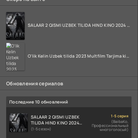
SALAAR 2 QISMI UZBEK TILIDA HIND KINO 2024 TARJIMA 720p HD Skachat
O'lik Kelin Uzbek tilida 2023 Multfilm Tarjima kino skachat
Обновления сериалов
Последние 10 обновлений
1-5 серия
SALAAR 2 QISMI UZBEK
(BaibaKo,
TILIDA HIND KINO 2024
Профессиональный
TARJIMA 720p HD Skachat
(1-5 сезон)
многоголосый)