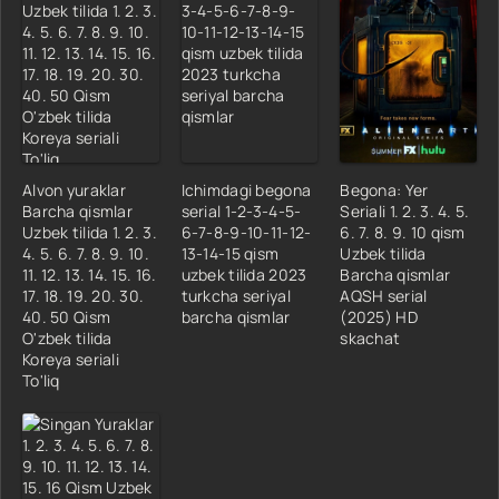
Alvon yuraklar
Ichimdagi begona
Begona: Yer
Barcha qismlar
serial 1-2-3-4-5-
Seriali 1. 2. 3. 4. 5.
Uzbek tilida 1. 2. 3.
6-7-8-9-10-11-12-
6. 7. 8. 9. 10 qism
4. 5. 6. 7. 8. 9. 10.
13-14-15 qism
Uzbek tilida
11. 12. 13. 14. 15. 16.
uzbek tilida 2023
Barcha qismlar
17. 18. 19. 20. 30.
turkcha seriyal
AQSH serial
40. 50 Qism
barcha qismlar
(2025) HD
O'zbek tilida
skachat
Koreya seriali
To'liq