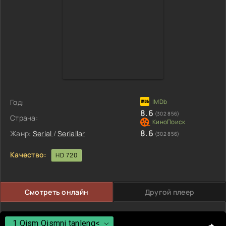
Год:
8.6
(302 856)
Страна:
8.6
Жанр:
Serial
/
Seriallar
(302 856)
Качество:
HD 720
Смотреть онлайн
Другой плеер
1 Qism Qismni tanleng<