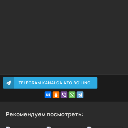
17 Qism<
18 Qism<
19 Qism<
20 Qism<
21-22 Qism<
23-24 Qism<
TELEGRAM KANALGA AZO BO'LING.
Рекомендуем посмотреть: