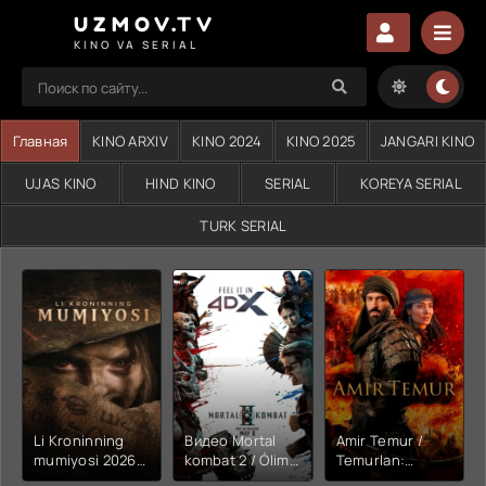
UZMOV.TV
KINO VA SERIAL
Главная
KINO ARXIV
KINO 2024
KINO 2025
JANGARI KINO
UJAS KINO
HIND KINO
SERIAL
KOREYA SERIAL
TURK SERIAL
Li Kroninning
Видео Mortal
Amir Temur /
mumiyosi 2026
kombat 2 / Ólim
Temurlan:
(uzbek tilida
jangi 2 (2026)
Fathchining