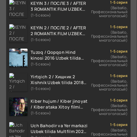
1-5 серия
KEYIN 3 / ПОСЛЕ 3 / AFTER
(BaibaKo,
3 ROMANTIK FILM UZBEK
Профессиональный
TILIDA 2021 TARJIMA FILM
(1-5 сезон)
многоголосый)
HD
1-5 серия
KEYIN 2 / ПОСЛЕ 2 / AFTER
(BaibaKo,
2 ROMANTIK FILM UZBEK
Профессиональный
TILIDA 2020 TARJIMA FILM
(1-5 сезон)
многоголосый)
HD
1-5 серия
Tuzoq / Qopqon Hind
(BaibaKo,
kinosi 2016 Uzbek tilida
Профессиональный
tarjima film HD
(1-5 сезон)
многоголосый)
1-5 серия
Yirtqich 2 / Хищник 2
(BaibaKo,
Xishnik Uzbek tilida 2018-
Профессиональный
2024 O'zbekcha tarjima
(1-5 сезон)
многоголосый)
kino HD Skachat
1-5 серия
Kiber hujum / Kiber jinoyat
(BaibaKo,
/ Kiber ataka Xitoy filmi
Профессиональный
Uzbek tilida O'zbekcha
(1-5 сезон)
многоголосый)
(2023-2025) tarjima kino
HD skachat
1-5 серия
Uch Bahodir va Yer markazi
(BaibaKo,
Uzbek tilida Multfilm 2025
Профессиональный