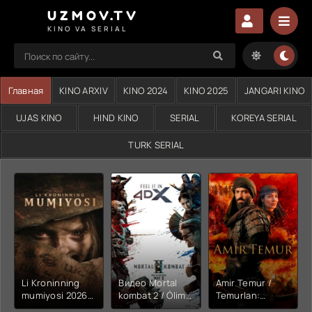
UZMOV.TV
KINO VA SERIAL
Главная
KINO ARXIV
KINO 2024
KINO 2025
JANGARI KINO
UJAS KINO
HIND KINO
SERIAL
KOREYA SERIAL
TURK SERIAL
Li Kroninning
Видео Mortal
Amir Temur /
mumiyosi 2026
kombat 2 / Ólim
Temurlan:
(uzbek tilida
jangi 2 (2026)
Fathchining