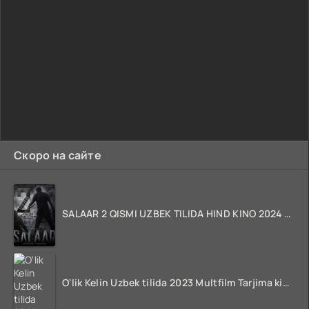
Скоро на сайте
SALAAR 2 QISMI UZBEK TILIDA HIND KINO 2024 TARJIMA 720p HD Skachat
O'lik Kelin Uzbek tilida 2023 Multfilm Tarjima kino skachat