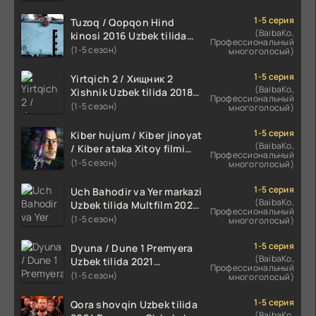
HD
1-5 серия
Tuzoq / Qopqon Hind
(BaibaKo,
kinosi 2016 Uzbek tilida
Профессиональный
tarjima film HD
(1-5 сезон)
многоголосый)
1-5 серия
Yirtqich 2 / Хищник 2
(BaibaKo,
Xishnik Uzbek tilida 2018-
Профессиональный
2024 O'zbekcha tarjima
(1-5 сезон)
многоголосый)
kino HD Skachat
1-5 серия
Kiber hujum / Kiber jinoyat
(BaibaKo,
/ Kiber ataka Xitoy filmi
Профессиональный
Uzbek tilida O'zbekcha
(1-5 сезон)
многоголосый)
(2023-2025) tarjima kino
HD skachat
1-5 серия
Uch Bahodir va Yer markazi
(BaibaKo,
Uzbek tilida Multfilm 2025
Профессиональный
tarjima HD skachat
(1-5 сезон)
многоголосый)
1-5 серия
Dyuna / Dune 1 Premyera
(BaibaKo,
Uzbek tilida 2021
Профессиональный
O'zbekcha tarjima kino HD
(1-5 сезон)
многоголосый)
1-5 серия
Qora shovqin Uzbek tilida
(BaibaKo,