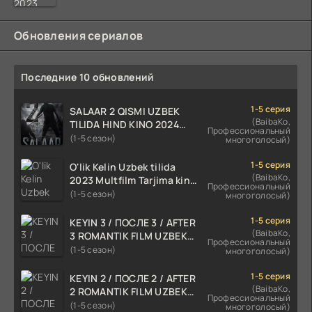
Обновления сериалов
Последние 10 обновлений
1-5 серия
SALAAR 2 QISMI UZBEK
(BaibaKo,
TILIDA HIND KINO 2024
Профессиональный
TARJIMA 720p HD Skachat
(1-5 сезон)
многоголосый)
1-5 серия
O'lik Kelin Uzbek tilida
(BaibaKo,
2023 Multfilm Tarjima kino
Профессиональный
skachat
(1-5 сезон)
многоголосый)
1-5 серия
KEYIN 3 / ПОСЛЕ 3 / AFTER
(BaibaKo,
3 ROMANTIK FILM UZBEK
Профессиональный
TILIDA 2021 TARJIMA FILM
(1-5 сезон)
многоголосый)
HD
1-5 серия
KEYIN 2 / ПОСЛЕ 2 / AFTER
(BaibaKo,
2 ROMANTIK FILM UZBEK
Профессиональный
TILIDA 2020 TARJIMA FILM
(1-5 сезон)
многоголосый)