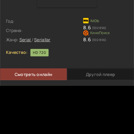
Год:
8.6
(302 856)
Страна:
8.6
Жанр:
Serial
/
Seriallar
(302 856)
Качество:
HD 720
Смотреть онлайн
Другой плеер