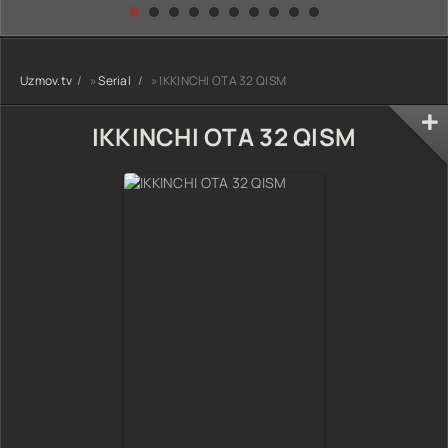
kino) tarjima HD
Uzbek tilida
yuksalishi
skachat
Premyera Netflix
filmi Uzbek tilida
O'zbekcha 2026
Uzmov.tv
»
Serial
» IKKINCHI OTA 32 QISM
tarjima kino Full
HD tas-ix
skachat
IKKINCHI OTA 32 QISM