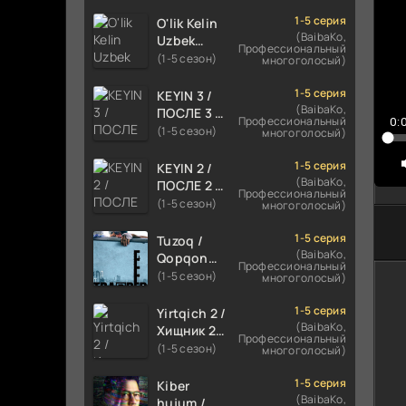
TILIDA
HIND KINO
1-5 серия
O'lik Kelin
1
2024
(BaibaKo,
Uzbek
Профессиональный
1
TARJIMA
tilida 2023
(1-5 сезон)
многоголосый)
720p HD
Multfilm
1
Skachat
Tarjima
1-5 серия
KEYIN 3 /
1
kino
(BaibaKo,
ПОСЛЕ 3 /
Профессиональный
0:
skachat
1
AFTER 3
(1-5 сезон)
многоголосый)
ROMANTIK
1
FILM
1-5 серия
KEYIN 2 /
1
UZBEK
(BaibaKo,
ПОСЛЕ 2 /
Профессиональный
TILIDA
AFTER 2
1
(1-5 сезон)
многоголосый)
2021
ROMANTIK
1
TARJIMA
FILM
1-5 серия
Tuzoq /
FILM HD
UZBEK
1
(BaibaKo,
Qopqon
Профессиональный
TILIDA
Hind
(1-5 сезон)
многоголосый)
2
2020
kinosi
2
TARJIMA
2016 Uzbek
1-5 серия
Yirtqich 2 /
FILM HD
tilida
(BaibaKo,
Хищник 2
2
Профессиональный
tarjima film
Xishnik
(1-5 сезон)
многоголосый)
2
HD
Uzbek
2
tilida 2018-
1-5 серия
Kiber
2024
(BaibaKo,
hujum /
2