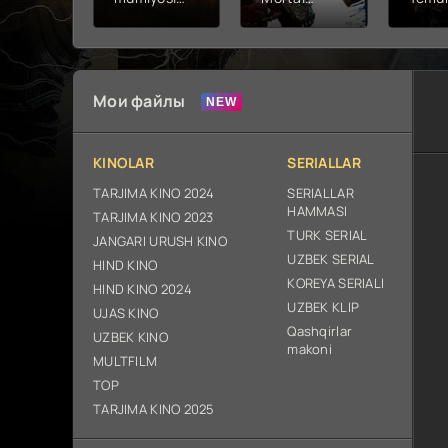
2026 (uzbek
kombat 2 /
Fathc
tilida kino)
Ólim jangi 2
yuksal
tarjima HD
(2026)
Prem
skachat
Uzbek tilida
Netfli
Uzbek 
Мои файлы
O'zbe
2026
tarjim
KINOLAR
SERIALLAR
Full H
ix sk
TARJIMA KINO 2024
SERIALLAR
HAMMASI
TARJIMA KINO 2023
TURK SERIAL
JANGARI URUSH KINO
UZBEK SERIAL
HIND KINO
KOREYA SERIALI
HIND KINO 2024
UZBEK KLIP
UJAS KINO
Qashqirlar
UZBEK KINO
makoni
MULTFILM
TOP
TARJIMA KINO 2025