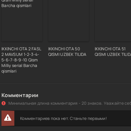
6 Qism
7 Qism
8 Qism
9 Qism
0 Qism
IKKINCHI OTA 2 FASL
IKKINCHI OTA 50
IKKINCHI OTA 51
1 Qism
2 MAVSUM 1-2-3-4-
QISMI UZBEK TILIDA
QISMI UZBEK TILID
2 Qism
5-6-7-8-9-10 Qism
Milliy serial Barcha
3 Qism
qismlari
4 Qism
5 Qism
6 Qism
Комментарии
7 Qism
Минимальная длина комментария - 20 знаков. Уважайте себ
8 Qism
9 Qism
Комментариев пока нет. Станьте первыми!
0 Qism
1 Qism