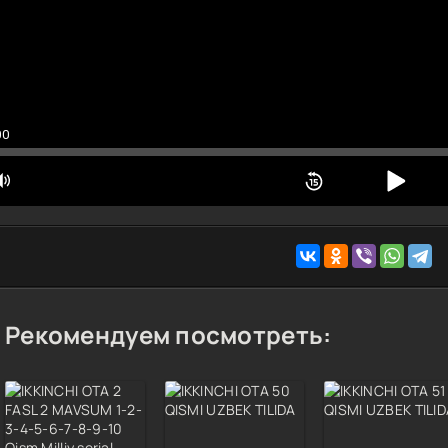
0 Qism
1 Qism
2 Qism
3 Qism
00
4 Qism
5 Qism
6 Qism
7 Qism
8 Qism
9 Qism
0 Qism
Рекомендуем посмотреть:
1 Qism
2 Qism
3 Qism
4 Qism
5 Qism