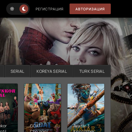
РЕГИСТРАЦИЯ
АВТОРИЗАЦИЯ
SERIAL
KOREYA SERIAL
TURK SERIAL
nkor
GOAT:
Avatar 3
Xushta
otil
Cho'qqini
Kino Uzbek
Ujas ki