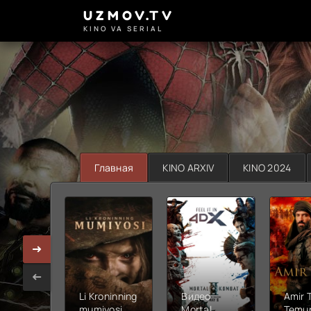
UZMOV.TV
KINO VA SERIAL
Главная
KINO ARXIV
KINO 2024
Li Kroninning
Видео
Amir 
mumiyosi
Mortal
Temur