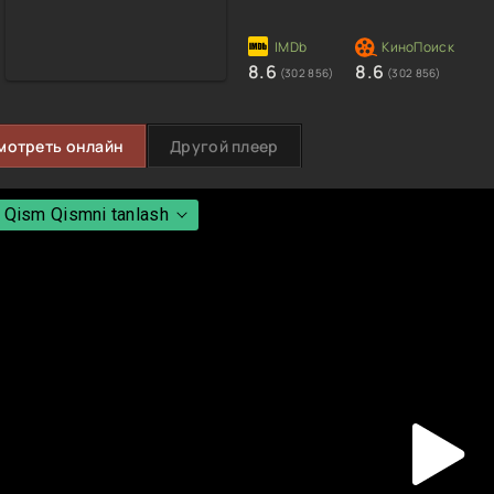
8.6
8.6
(302 856)
(302 856)
мотреть онлайн
Другой плеер
 Qism Qismni tanlash
 Qism Qismni tanlash
 Qism
 Qism
 Qism
 Qism
 Qism
 Qism
 Qism
 Qism