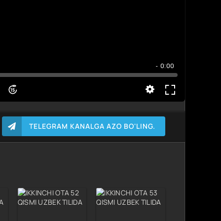
- 0:00
TELEGRAM KANALGA AZO BO'LING.