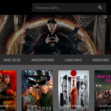
KINO 2025
JANGARI KINO
UJAS KINO
HIND KINO
Temur /
Sniper:
O'g'irlangan
Maftu
lan:
Bayroqsiz /
qiz Hind
ajal / Q