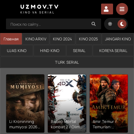
UZMOV.TV
KINO VA SERIAL
Главная
KINO ARXIV
KINO 2024
KINO 2025
JANGARI KINO
UJAS KINO
HIND KINO
SERIAL
KOREYA SERIAL
TURK SERIAL
Li Kroninning
Видео Mortal
Amir Temur /
mumiyosi 2026
kombat 2 / Ólim
Temurlan:
(uzbek tilida
jangi 2 (2026)
Fathchining