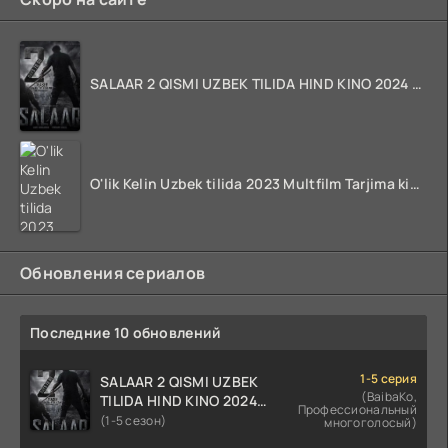
SALAAR 2 QISMI UZBEK TILIDA HIND KINO 2024 TARJIMA 720p HD Skachat
O'lik Kelin Uzbek tilida 2023 Multfilm Tarjima kino skachat
Обновления сериалов
Последние 10 обновлений
1-5 серия
SALAAR 2 QISMI UZBEK
(BaibaKo,
TILIDA HIND KINO 2024
Профессиональный
TARJIMA 720p HD Skachat
(1-5 сезон)
многоголосый)