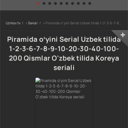
kino) tarjima HD
Uzbek tilida
yuksalishi
skachat
Premyera Netflix
filmi Uzbek tilida
O'zbekcha 2026
Uzmov.tv
»
Serial
» Piramida oʻyini Serial Uzbek tilida 1-2-3-6-7-8-9-10-20-30-40-100-200 Qismlar O'zbek tilida Koreya seriali
tarjima kino Full
HD tas-ix
skachat
Piramida oʻyini Serial Uzbek tilida
1-2-3-6-7-8-9-10-20-30-40-100-
200 Qismlar O'zbek tilida Koreya
seriali