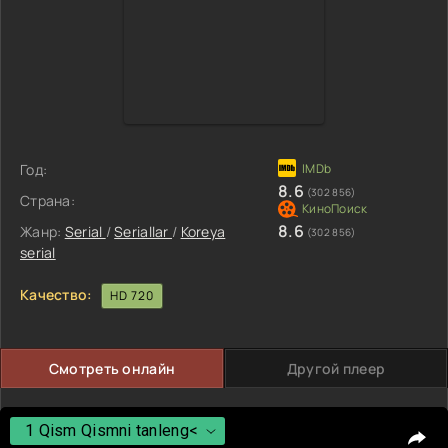
Год:
8.6
(302 856)
Страна:
8.6
Жанр:
Serial
/
Seriallar
/
Koreya
(302 856)
serial
Качество:
HD 720
Смотреть онлайн
Другой плеер
1 Qism Qismni tanleng<