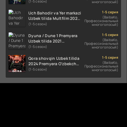
Uzbek tilida O'zbekcha
(1-5 сезон)
многоголосый)
(2023-2025) tarjima kino
HD skachat
1-5 серия
Uch Bahodir va Yer markazi
(BaibaKo,
Uzbek tilida Multfilm 2025
Профессиональный
tarjima HD skachat
(1-5 сезон)
многоголосый)
1-5 серия
Dyuna / Dune 1 Premyera
(BaibaKo,
Uzbek tilida 2021
Профессиональный
O'zbekcha tarjima kino HD
(1-5 сезон)
многоголосый)
1-5 серия
Qora shovqin Uzbek tilida
(BaibaKo,
2024 Premyera O'zbekcha
Профессиональный
tarjima kino HD skachat
(1-5 сезон)
многоголосый)
Комментируют