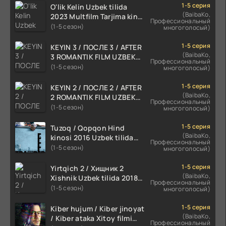
1-5 серия
O'lik Kelin Uzbek tilida
(BaibaKo,
2023 Multfilm Tarjima kino
Профессиональный
skachat
(1-5 сезон)
многоголосый)
1-5 серия
KEYIN 3 / ПОСЛЕ 3 / AFTER
(BaibaKo,
3 ROMANTIK FILM UZBEK
Профессиональный
TILIDA 2021 TARJIMA FILM
(1-5 сезон)
многоголосый)
HD
1-5 серия
KEYIN 2 / ПОСЛЕ 2 / AFTER
(BaibaKo,
2 ROMANTIK FILM UZBEK
Профессиональный
TILIDA 2020 TARJIMA FILM
(1-5 сезон)
многоголосый)
HD
1-5 серия
Tuzoq / Qopqon Hind
(BaibaKo,
kinosi 2016 Uzbek tilida
Профессиональный
tarjima film HD
(1-5 сезон)
многоголосый)
1-5 серия
Yirtqich 2 / Хищник 2
(BaibaKo,
Xishnik Uzbek tilida 2018-
Профессиональный
2024 O'zbekcha tarjima
(1-5 сезон)
многоголосый)
kino HD Skachat
1-5 серия
Kiber hujum / Kiber jinoyat
(BaibaKo,
/ Kiber ataka Xitoy filmi
Профессиональный