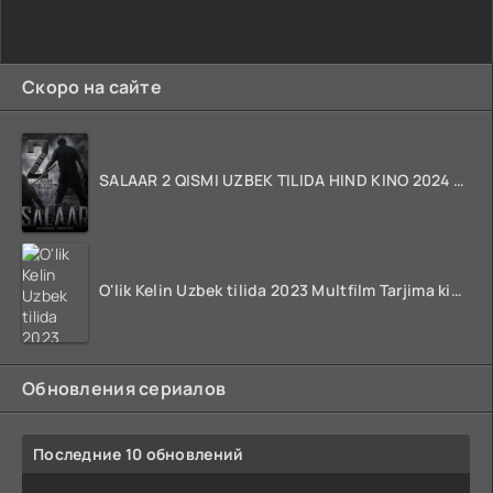
Скоро на сайте
SALAAR 2 QISMI UZBEK TILIDA HIND KINO 2024 TARJIMA 720p HD Skachat
O'lik Kelin Uzbek tilida 2023 Multfilm Tarjima kino skachat
Обновления сериалов
Последние 10 обновлений