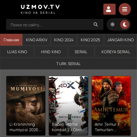
UZMOV.TV
KINO VA SERIAL
Главная
KINO ARXIV
KINO 2024
KINO 2025
JANGARI KINO
UJAS KINO
HIND KINO
SERIAL
KOREYA SERIAL
TURK SERIAL
Li Kroninning
Видео Mortal
Amir Temur /
mumiyosi 2026
kombat 2 / Ólim
Temurlan:
(uzbek tilida
jangi 2 (2026)
Fathchining