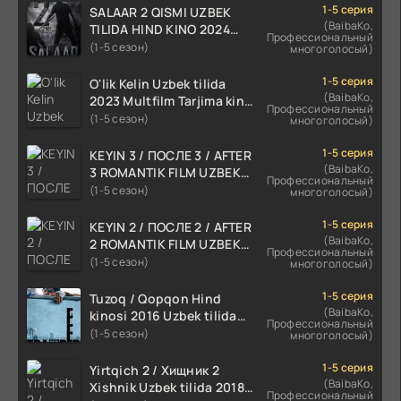
1-5 серия
SALAAR 2 QISMI UZBEK
(BaibaKo,
TILIDA HIND KINO 2024
Профессиональный
TARJIMA 720p HD Skachat
(1-5 сезон)
многоголосый)
1-5 серия
O'lik Kelin Uzbek tilida
(BaibaKo,
2023 Multfilm Tarjima kino
Профессиональный
skachat
(1-5 сезон)
многоголосый)
1-5 серия
KEYIN 3 / ПОСЛЕ 3 / AFTER
(BaibaKo,
3 ROMANTIK FILM UZBEK
Профессиональный
TILIDA 2021 TARJIMA FILM
(1-5 сезон)
многоголосый)
HD
1-5 серия
KEYIN 2 / ПОСЛЕ 2 / AFTER
(BaibaKo,
2 ROMANTIK FILM UZBEK
Профессиональный
TILIDA 2020 TARJIMA FILM
(1-5 сезон)
многоголосый)
HD
1-5 серия
Tuzoq / Qopqon Hind
(BaibaKo,
kinosi 2016 Uzbek tilida
Профессиональный
tarjima film HD
(1-5 сезон)
многоголосый)
1-5 серия
Yirtqich 2 / Хищник 2
(BaibaKo,
Xishnik Uzbek tilida 2018-
Профессиональный