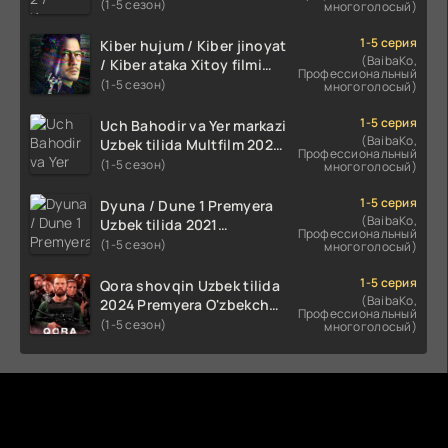
2024 O'zbekcha tarjima
(1-5 сезон)
многоголосый)
kino HD Skachat
1-5 серия
Kiber hujum / Kiber jinoyat
(BaibaKo,
/ Kiber ataka Xitoy filmi
Профессиональный
Uzbek tilida O'zbekcha
(1-5 сезон)
многоголосый)
(2023-2025) tarjima kino
HD skachat
1-5 серия
Uch Bahodir va Yer markazi
(BaibaKo,
Uzbek tilida Multfilm 2025
Профессиональный
tarjima HD skachat
(1-5 сезон)
многоголосый)
1-5 серия
Dyuna / Dune 1 Premyera
(BaibaKo,
Uzbek tilida 2021
Профессиональный
O'zbekcha tarjima kino HD
(1-5 сезон)
многоголосый)
1-5 серия
Qora shovqin Uzbek tilida
(BaibaKo,
2024 Premyera O'zbekcha
Профессиональный
tarjima kino HD skachat
(1-5 сезон)
многоголосый)
Комментируют