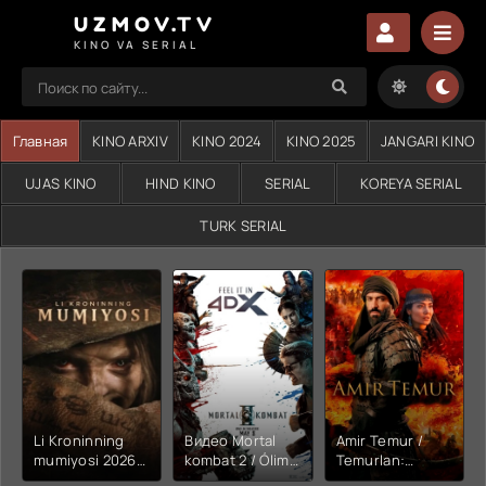
UZMOV.TV
KINO VA SERIAL
Главная
KINO ARXIV
KINO 2024
KINO 2025
JANGARI KINO
UJAS KINO
HIND KINO
SERIAL
KOREYA SERIAL
TURK SERIAL
Li Kroninning
Видео Mortal
Amir Temur /
mumiyosi 2026
kombat 2 / Ólim
Temurlan:
(uzbek tilida
jangi 2 (2026)
Fathchining