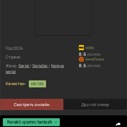
Год:
2024
8.6
(302 856)
Страна:
8.6
Жанр:
Serial
/
Seriallar
/
Koreya
(302 856)
serial
Качество:
HD 720
Смотреть онлайн
Другой плеер
Kerakli qismni tanlash