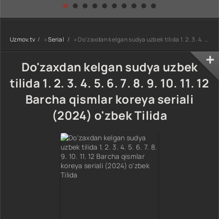
kino) tarjima HD
Uzbek tilida
yuksalishi
skachat
Premyera Netflix
filmi Uzbek tilida
O'zbekcha 2026
Uzmov.tv
»
Serial
» Do'zaxdan kelgan sudya uzbek tilida 1. 2. 3. 4. 5. 6. 7. 8. 9. 10. 11. 12 Barcha qismlar koreya seriali (2024) o'zbek Tilida
tarjima kino Full
HD tas-ix
skachat
Do'zaxdan kelgan sudya uzbek
tilida 1. 2. 3. 4. 5. 6. 7. 8. 9. 10. 11. 12
Barcha qismlar koreya seriali
(2024) o'zbek Tilida