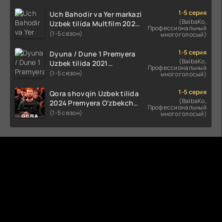
(2023-2025) tarjima kino
HD skachat
1-5 серия
Uch Bahodir va Yer markazi
(BaibaKo,
Uzbek tilida Multfilm 2025
Профессиональный
tarjima HD skachat
(1-5 сезон)
многоголосый)
1-5 серия
Dyuna / Dune 1 Premyera
(BaibaKo,
Uzbek tilida 2021
Профессиональный
O'zbekcha tarjima kino HD
(1-5 сезон)
многоголосый)
1-5 серия
Qora shovqin Uzbek tilida
(BaibaKo,
2024 Premyera O'zbekcha
Профессиональный
tarjima kino HD skachat
(1-5 сезон)
многоголосый)
Комментируют