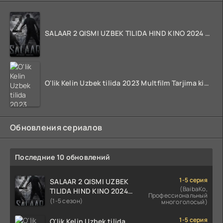
SALAAR 2 QISMI UZBEK TILIDA HIND KINO 2024 TARJIMA 720p HD Skachat
O'lik Kelin Uzbek tilida 2023 Multfilm Tarjima kino skachat
Обновления сериалов
Последние 10 обновлений
1-5 серия
SALAAR 2 QISMI UZBEK
(BaibaKo,
TILIDA HIND KINO 2024
Профессиональный
TARJIMA 720p HD Skachat
(1-5 сезон)
многоголосый)
1-5 серия
O'lik Kelin Uzbek tilida