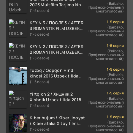
(BaibaKo,
2023 Multfilm Tarjima kino
Профессиональный
skachat
(1-5 сезон)
многоголосый)
1-5 серия
KEYIN 3 / ПОСЛЕ 3 / AFTER
(BaibaKo,
3 ROMANTIK FILM UZBEK
Профессиональный
TILIDA 2021 TARJIMA FILM
(1-5 сезон)
многоголосый)
HD
1-5 серия
KEYIN 2 / ПОСЛЕ 2 / AFTER
(BaibaKo,
2 ROMANTIK FILM UZBEK
Профессиональный
TILIDA 2020 TARJIMA FILM
(1-5 сезон)
многоголосый)
HD
1-5 серия
Tuzoq / Qopqon Hind
(BaibaKo,
kinosi 2016 Uzbek tilida
Профессиональный
tarjima film HD
(1-5 сезон)
многоголосый)
1-5 серия
Yirtqich 2 / Хищник 2
(BaibaKo,
Xishnik Uzbek tilida 2018-
Профессиональный
2024 O'zbekcha tarjima
(1-5 сезон)
многоголосый)
kino HD Skachat
1-5 серия
Kiber hujum / Kiber jinoyat
(BaibaKo,
/ Kiber ataka Xitoy filmi
Профессиональный
Uzbek tilida O'zbekcha
(1-5 сезон)
многоголосый)