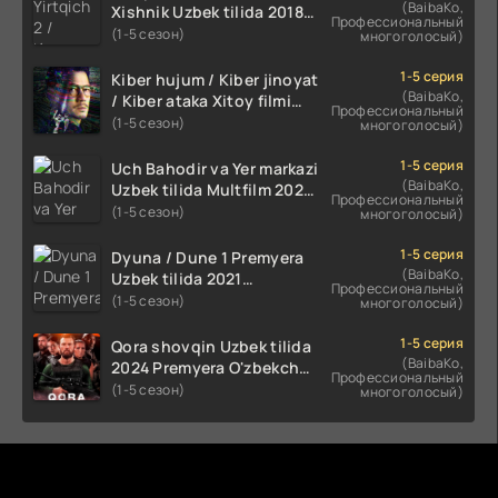
(BaibaKo,
Xishnik Uzbek tilida 2018-
Профессиональный
2024 O'zbekcha tarjima
(1-5 сезон)
многоголосый)
kino HD Skachat
1-5 серия
Kiber hujum / Kiber jinoyat
(BaibaKo,
/ Kiber ataka Xitoy filmi
Профессиональный
Uzbek tilida O'zbekcha
(1-5 сезон)
многоголосый)
(2023-2025) tarjima kino
HD skachat
1-5 серия
Uch Bahodir va Yer markazi
(BaibaKo,
Uzbek tilida Multfilm 2025
Профессиональный
tarjima HD skachat
(1-5 сезон)
многоголосый)
1-5 серия
Dyuna / Dune 1 Premyera
(BaibaKo,
Uzbek tilida 2021
Профессиональный
O'zbekcha tarjima kino HD
(1-5 сезон)
многоголосый)
1-5 серия
Qora shovqin Uzbek tilida
(BaibaKo,
2024 Premyera O'zbekcha
Профессиональный
tarjima kino HD skachat
(1-5 сезон)
многоголосый)
Комментируют