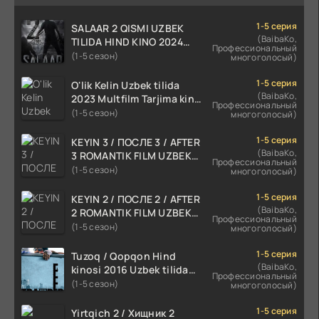
1-5 серия
SALAAR 2 QISMI UZBEK
(BaibaKo,
TILIDA HIND KINO 2024
Профессиональный
TARJIMA 720p HD Skachat
(1-5 сезон)
многоголосый)
1-5 серия
O'lik Kelin Uzbek tilida
(BaibaKo,
2023 Multfilm Tarjima kino
Профессиональный
skachat
(1-5 сезон)
многоголосый)
1-5 серия
KEYIN 3 / ПОСЛЕ 3 / AFTER
(BaibaKo,
3 ROMANTIK FILM UZBEK
Профессиональный
TILIDA 2021 TARJIMA FILM
(1-5 сезон)
многоголосый)
HD
1-5 серия
KEYIN 2 / ПОСЛЕ 2 / AFTER
(BaibaKo,
2 ROMANTIK FILM UZBEK
Профессиональный
TILIDA 2020 TARJIMA FILM
(1-5 сезон)
многоголосый)
HD
1-5 серия
Tuzoq / Qopqon Hind
(BaibaKo,
kinosi 2016 Uzbek tilida
Профессиональный
tarjima film HD
(1-5 сезон)
многоголосый)
1-5 серия
Yirtqich 2 / Хищник 2