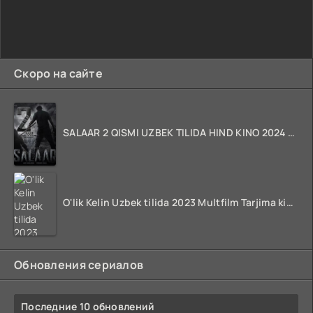
Скоро на сайте
SALAAR 2 QISMI UZBEK TILIDA HIND KINO 2024 TARJIMA 720p HD Skachat
O'lik Kelin Uzbek tilida 2023 Multfilm Tarjima kino skachat
Обновления сериалов
Последние 10 обновлений