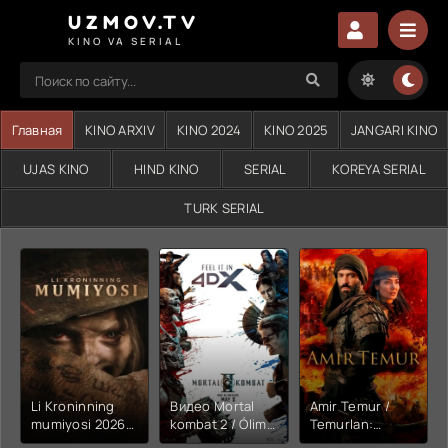
UZMOV.TV
KINO VA SERIAL
Главная
KINO ARXIV
KINO 2024
KINO 2025
JANGARI KINO
UJAS KINO
HIND KINO
SERIAL
KOREYA SERIAL
TURK SERIAL
Li Kroninning
Видео Mortal
Amir Temur /
mumiyosi 2026
kombat 2 / Ólim
Temurlan:
(uzbek tilida
jangi 2 (2026)
Fathchining