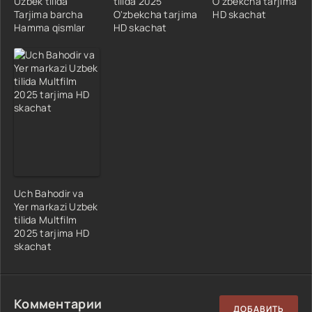
Uzbek tilida
tilida 2025
O'zbekcha tarjima
Tarjima barcha
O'zbekcha tarjima
HD skachat
Hamma qismlar
HD skachat
Uch Bahodir va
Yer markazi Uzbek
tilida Multfilm
2025 tarjima HD
skachat
Комментарии
ДОБАВИТЬ