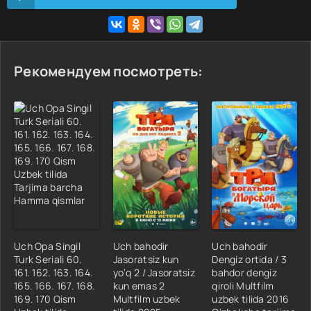
Рекомендуем посмотреть:
Uch Opa Singil
Uch bahodir
Uch bahodir
Turk Seriali 60.
Jasoratsiz kun
Dengiz ortida / 3
161. 162. 163. 164.
yo‘q 2 / Jasoratsiz
bahdor dengiz
165. 166. 167. 168.
kun emas 2
qiroli Multfilm
169. 170 Qism
Multfilm uzbek
uzbek tilida 2016