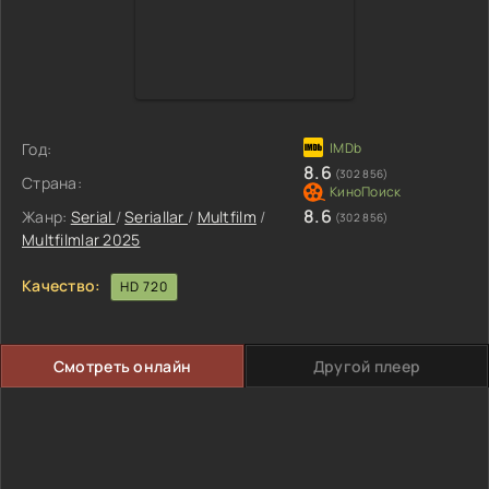
Год:
8.6
(302 856)
Страна:
8.6
Жанр:
Serial
/
Seriallar
/
Multfilm
/
(302 856)
Multfilmlar 2025
Качество:
HD 720
Смотреть онлайн
Другой плеер