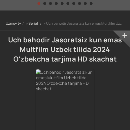
kino) tarjima HD
Uzbek tilida
yuksalishi
skachat
Premyera Netflix
filmi Uzbek tilida
O'zbekcha 2026
Uzmov.tv
»
Serial
» Uch bahodir Jasoratsiz kun emas Multfilm Uzbek tilida 2024 O'zbekcha tarjima HD skachat
tarjima kino Full
HD tas-ix
skachat
Uch bahodir Jasoratsiz kun emas
Multfilm Uzbek tilida 2024
O'zbekcha tarjima HD skachat