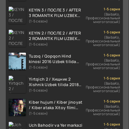
2-Fasl 89 Qism
1-5 серия
KEYIN 3 / ПОСЛЕ 3 / AFTER
2-Fasl 90 Qism
(BaibaKo,
3 ROMANTIK FILM UZBEK
Профессиональный
TILIDA 2021 TARJIMA FILM
(1-5 сезон)
многоголосый)
2-Fasl 91 Qism
HD
2-Fasl 92 Qism
1-5 серия
KEYIN 2 / ПОСЛЕ 2 / AFTER
(BaibaKo,
2 ROMANTIK FILM UZBEK
2-Fasl 93 Qism
Профессиональный
TILIDA 2020 TARJIMA FILM
(1-5 сезон)
многоголосый)
2-Fasl 94 Qism
HD
2-Fasl 95 Qism
1-5 серия
Tuzoq / Qopqon Hind
(BaibaKo,
kinosi 2016 Uzbek tilida
2-Fasl 96 Qism
Профессиональный
tarjima film HD
(1-5 сезон)
многоголосый)
2-Fasl 97 Qism
1-5 серия
2-Fasl 98 Qism
Yirtqich 2 / Хищник 2
(BaibaKo,
Xishnik Uzbek tilida 2018-
2-Fasl 99 Qism
Профессиональный
2024 O'zbekcha tarjima
(1-5 сезон)
многоголосый)
2-Fasl 100 Qism
kino HD Skachat
1-5 серия
Kiber hujum / Kiber jinoyat
2-Fasl 101 Qism
(BaibaKo,
/ Kiber ataka Xitoy filmi
Профессиональный
2-Fasl 102 Qism
Uzbek tilida O'zbekcha
(1-5 сезон)
многоголосый)
(2023-2025) tarjima kino
2-Fasl 103 Qism
HD skachat
1-5 серия
Uch Bahodir va Yer markazi
2-Fasl 104 Qism