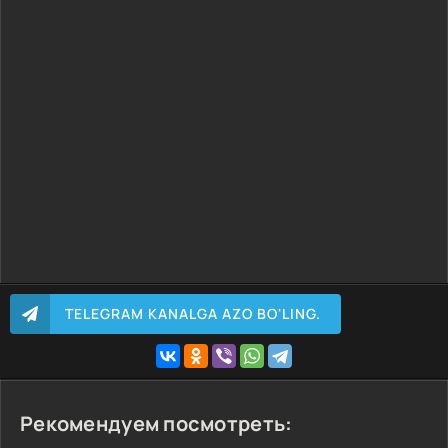
3-Fasl 365 Qism
3-Fasl 366 Qism
1-Fasl 1 Qism
1-Fasl 2 Qism
1-Fasl 3 Qism
1-Fasl 4 Qism
1-Fasl 5 Qism
1-Fasl 6 Qism
1-Fasl 7 Qism
1-Fasl 8 Qism
1-Fasl 9 Qism
TELEGRAM KANALGA AZO BO'LING.
1-Fasl 10 Qism
1-Fasl 11 Qism
1-Fasl 12 Qism
1-Fasl 13 Qism
Рекомендуем посмотреть:
1-Fasl 14 Qism