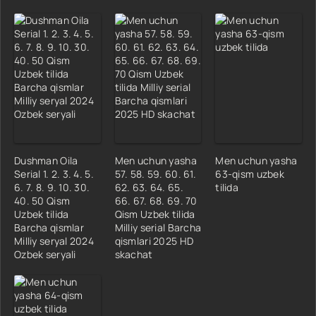
1-Fasl 15 Qism
1-Fasl 16 Qism
1-Fasl 17 Qism
1-Fasl 18 Qism
1-Fasl 19 Qism
1-Fasl 20 Qism
1-Fasl 21 Qism
1-Fasl 22 Qism
Dushman Oila
Men uchun yasha
Men uchun yasha
1-Fasl 23 Qism
Serial 1. 2. 3. 4. 5.
57. 58. 59. 60. 61.
63-qism uzbek
6. 7. 8. 9. 10. 30.
62. 63. 64. 65.
tilida
1-Fasl 24 Qism
40. 50 Qism
66. 67. 68. 69. 70
1-Fasl 25 Qism
Uzbek tilida
Qism Uzbek tilida
Barcha qismlar
Milliy serial Barcha
1-Fasl 26 Qism
Milliy seryal 2024
qismlari 2025 HD
1-Fasl 27 Qism
Ozbek seryali
skachat
1-Fasl 28 Qism
1-Fasl 29 Qism
1-Fasl 30 Qism