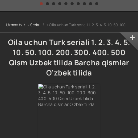
kino) tarjima HD
Uzbek tilida
yuksalishi
skachat
Premyera Netflix
filmi Uzbek tilida
O'zbekcha 2026
Uzmov.tv
»
Serial
» Oila uchun Turk seriali 1. 2. 3. 4. 5. 10. 50. 100. 200. 300. 400. 500 Qism Uzbek tilida Barcha qismlar O'zbek tilida
tarjima kino Full
HD tas-ix
skachat
Oila uchun Turk seriali 1. 2. 3. 4. 5.
10. 50. 100. 200. 300. 400. 500
Qism Uzbek tilida Barcha qismlar
O'zbek tilida