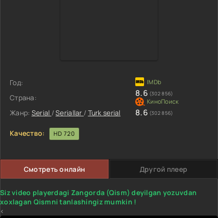
Год:
8.6
(302 856)
Страна:
8.6
Жанр:
Serial
/
Seriallar
/
Turk serial
(302 856)
Качество:
HD 720
Смотреть онлайн
Другой плеер
Siz video playerdagi Zangorda (Qism) deyilgan yozuvdan
xoxlagan Qismni tanlashingiz mumkin !
<