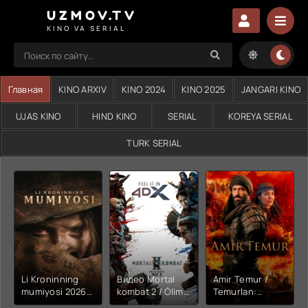
UZMOV.TV
KINO VA SERIAL
Главная
KINO ARXIV
KINO 2024
KINO 2025
JANGARI KINO
UJAS KINO
HIND KINO
SERIAL
KOREYA SERIAL
TURK SERIAL
Li Kroninning
Видео Mortal
Amir Temur /
mumiyosi 2026
kombat 2 / Ólim
Temurlan:
(uzbek tilida
jangi 2 (2026)
Fathchining