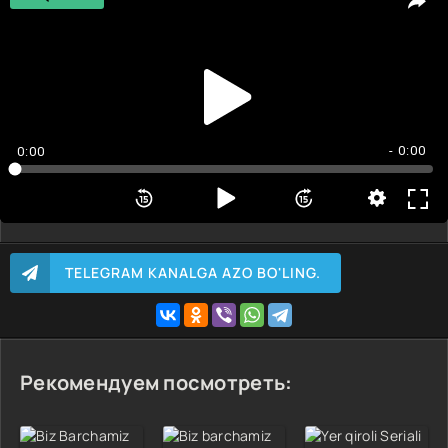
1 Qism
2 Qism
3 Qism
4 Qism
5 Qism
- 0:00
0:00
6 Qism
7 Qism
8 Qism
9 Qism
TELEGRAM KANALGA AZO BO'LING.
10 Qism
11 Qism
12 Qism
Рекомендуем посмотреть: