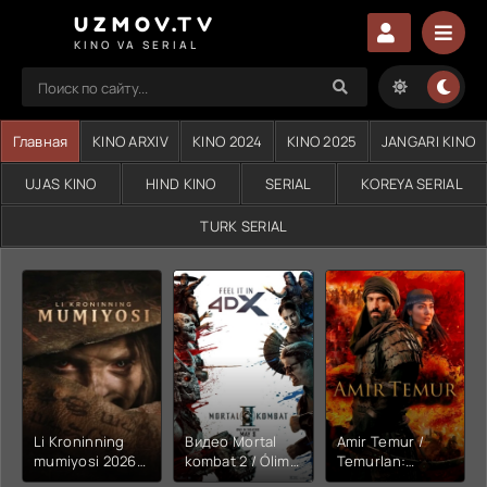
UZMOV.TV
KINO VA SERIAL
Главная
KINO ARXIV
KINO 2024
KINO 2025
JANGARI KINO
UJAS KINO
HIND KINO
SERIAL
KOREYA SERIAL
TURK SERIAL
Li Kroninning
Видео Mortal
Amir Temur /
mumiyosi 2026
kombat 2 / Ólim
Temurlan:
(uzbek tilida
jangi 2 (2026)
Fathchining