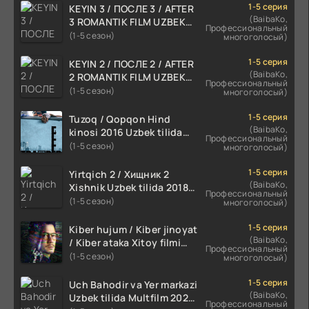
1-5 серия
KEYIN 3 / ПОСЛЕ 3 / AFTER
(BaibaKo,
3 ROMANTIK FILM UZBEK
Профессиональный
TILIDA 2021 TARJIMA FILM
(1-5 сезон)
многоголосый)
HD
1-5 серия
KEYIN 2 / ПОСЛЕ 2 / AFTER
(BaibaKo,
2 ROMANTIK FILM UZBEK
Профессиональный
TILIDA 2020 TARJIMA FILM
(1-5 сезон)
многоголосый)
HD
1-5 серия
Tuzoq / Qopqon Hind
(BaibaKo,
kinosi 2016 Uzbek tilida
Профессиональный
tarjima film HD
(1-5 сезон)
многоголосый)
1-5 серия
Yirtqich 2 / Хищник 2
(BaibaKo,
Xishnik Uzbek tilida 2018-
Профессиональный
2024 O'zbekcha tarjima
(1-5 сезон)
многоголосый)
kino HD Skachat
1-5 серия
Kiber hujum / Kiber jinoyat
(BaibaKo,
/ Kiber ataka Xitoy filmi
Профессиональный
Uzbek tilida O'zbekcha
(1-5 сезон)
многоголосый)
(2023-2025) tarjima kino
HD skachat
1-5 серия
Uch Bahodir va Yer markazi
(BaibaKo,
Uzbek tilida Multfilm 2025
Профессиональный