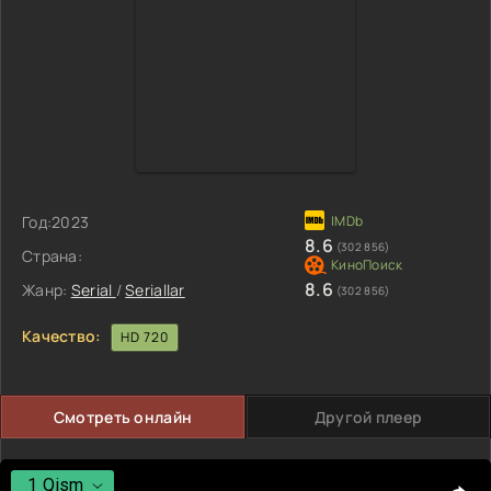
Год:
2023
8.6
(302 856)
Страна:
8.6
Жанр:
Serial
/
Seriallar
(302 856)
Качество:
HD 720
Смотреть онлайн
Другой плеер
1 Qism