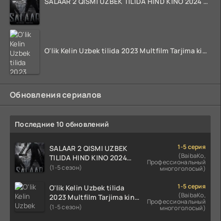
SALAAR 2 QISMI UZBEK TILIDA HIND KINO 2024 TARJIMA 720p HD Skachat
O'lik Kelin Uzbek tilida 2023 Multfilm Tarjima kino skachat
Обновления сериалов
Последние 10 обновлений
1-5 серия
SALAAR 2 QISMI UZBEK
(BaibaKo,
TILIDA HIND KINO 2024
Профессиональный
TARJIMA 720p HD Skachat
(1-5 сезон)
многоголосый)
1-5 серия
O'lik Kelin Uzbek tilida
(BaibaKo,
2023 Multfilm Tarjima kino
Профессиональный
skachat
(1-5 сезон)
многоголосый)