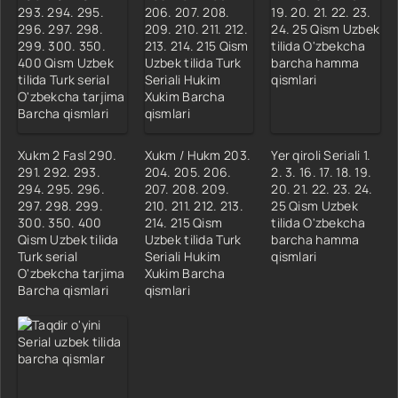
Xukm 2 Fasl 290.
Xukm / Hukm 203.
Yer qiroli Seriali 1.
291. 292. 293.
204. 205. 206.
2. 3. 16. 17. 18. 19.
294. 295. 296.
207. 208. 209.
20. 21. 22. 23. 24.
297. 298. 299.
210. 211. 212. 213.
25 Qism Uzbek
300. 350. 400
214. 215 Qism
tilida O'zbekcha
Qism Uzbek tilida
Uzbek tilida Turk
barcha hamma
Turk serial
Seriali Hukim
qismlari
O'zbekcha tarjima
Xukim Barcha
Barcha qismlari
qismlari