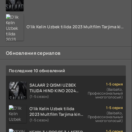
O'lik Kelin Uzbek tilida 2023 Multfilm Tarjima kino skachat
Обновления сериалов
Последние 10 обновлений
1-5 серия
SALAAR 2 QISMI UZBEK
(BaibaKo,
TILIDA HIND KINO 2024
Профессиональный
TARJIMA 720p HD Skachat
(1-5 сезон)
многоголосый)
1-5 серия
O'lik Kelin Uzbek tilida
(BaibaKo,
2023 Multfilm Tarjima kino
Профессиональный
skachat
(1-5 сезон)
многоголосый)
1-5 серия