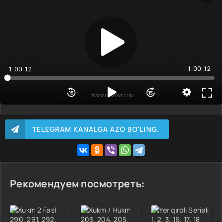
1 Qism kerakli qismni tanlash<
2 Qism
3 Qism
4 Qism
5 Qism
- 1:00:12
1:00:12
6 Qism
7 Qism
8 Qism
9 Qism
TELEGRAM KANALGA AZO BO'LING.
10 Qism
Рекомендуем посмотреть: