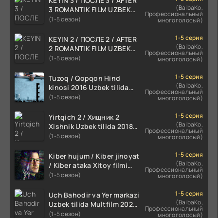
KEYIN 3 / ПОСЛЕ 3 / AFTER
(BaibaKo,
3 ROMANTIK FILM UZBEK
Профессиональный
TILIDA 2021 TARJIMA FILM
(1-5 сезон)
многоголосый)
HD
1-5 серия
KEYIN 2 / ПОСЛЕ 2 / AFTER
(BaibaKo,
2 ROMANTIK FILM UZBEK
Профессиональный
TILIDA 2020 TARJIMA FILM
(1-5 сезон)
многоголосый)
HD
1-5 серия
Tuzoq / Qopqon Hind
(BaibaKo,
kinosi 2016 Uzbek tilida
Профессиональный
tarjima film HD
(1-5 сезон)
многоголосый)
1-5 серия
Yirtqich 2 / Хищник 2
(BaibaKo,
Xishnik Uzbek tilida 2018-
Профессиональный
2024 O'zbekcha tarjima
(1-5 сезон)
многоголосый)
kino HD Skachat
1-5 серия
Kiber hujum / Kiber jinoyat
(BaibaKo,
/ Kiber ataka Xitoy filmi
Профессиональный
Uzbek tilida O'zbekcha
(1-5 сезон)
многоголосый)
(2023-2025) tarjima kino
HD skachat
1-5 серия
Uch Bahodir va Yer markazi
(BaibaKo,
Uzbek tilida Multfilm 2025
Профессиональный
tarjima HD skachat
(1-5 сезон)
многоголосый)