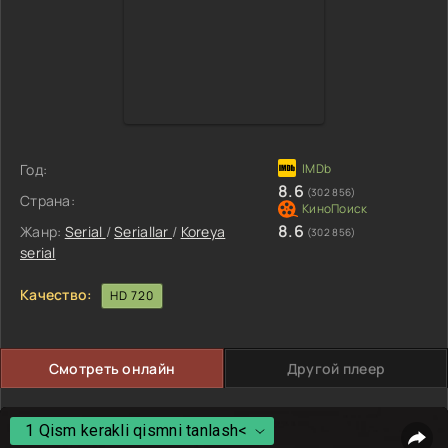
Год:
8.6
(302 856)
Страна:
8.6
Жанр:
Serial
/
Seriallar
/
Koreya
(302 856)
serial
Качество:
HD 720
Смотреть онлайн
Другой плеер
1 Qism kerakli qismni tanlash<