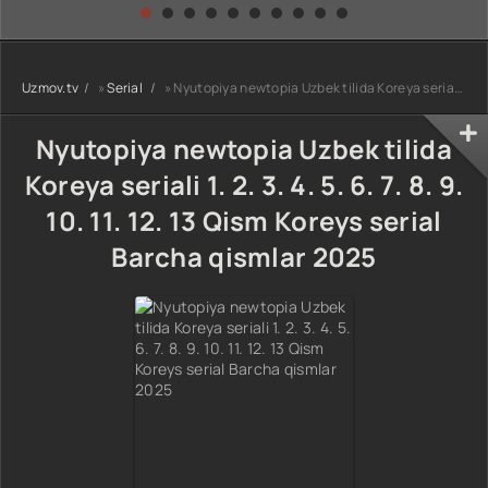
kino) tarjima HD
Uzbek tilida
yuksalishi
skachat
Premyera Netflix
filmi Uzbek tilida
O'zbekcha 2026
Uzmov.tv
»
Serial
» Nyutopiya newtopia Uzbek tilida Koreya seriali 1. 2. 3. 4. 5. 6. 7. 8. 9. 10. 11. 12. 13 Qism Koreys serial Barcha qismlar 2025
tarjima kino Full
HD tas-ix
skachat
Nyutopiya newtopia Uzbek tilida
Koreya seriali 1. 2. 3. 4. 5. 6. 7. 8. 9.
10. 11. 12. 13 Qism Koreys serial
Barcha qismlar 2025