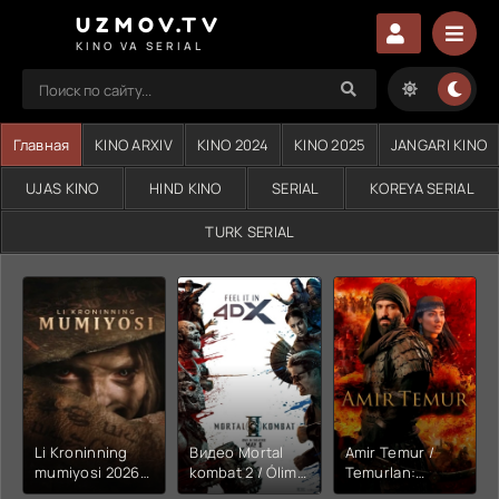
UZMOV.TV
KINO VA SERIAL
Главная
KINO ARXIV
KINO 2024
KINO 2025
JANGARI KINO
UJAS KINO
HIND KINO
SERIAL
KOREYA SERIAL
TURK SERIAL
Li Kroninning
Видео Mortal
Amir Temur /
mumiyosi 2026
kombat 2 / Ólim
Temurlan:
(uzbek tilida
jangi 2 (2026)
Fathchining