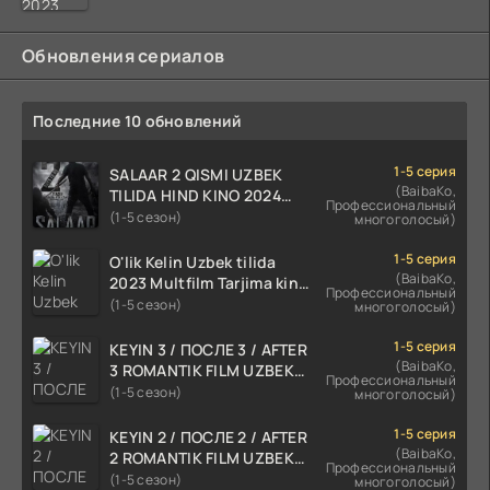
Обновления сериалов
Последние 10 обновлений
1-5 серия
SALAAR 2 QISMI UZBEK
(BaibaKo,
TILIDA HIND KINO 2024
Профессиональный
TARJIMA 720p HD Skachat
(1-5 сезон)
многоголосый)
1-5 серия
O'lik Kelin Uzbek tilida
(BaibaKo,
2023 Multfilm Tarjima kino
Профессиональный
skachat
(1-5 сезон)
многоголосый)
1-5 серия
KEYIN 3 / ПОСЛЕ 3 / AFTER
(BaibaKo,
3 ROMANTIK FILM UZBEK
Профессиональный
TILIDA 2021 TARJIMA FILM
(1-5 сезон)
многоголосый)
HD
1-5 серия
KEYIN 2 / ПОСЛЕ 2 / AFTER
(BaibaKo,
2 ROMANTIK FILM UZBEK
Профессиональный
TILIDA 2020 TARJIMA FILM
(1-5 сезон)
многоголосый)