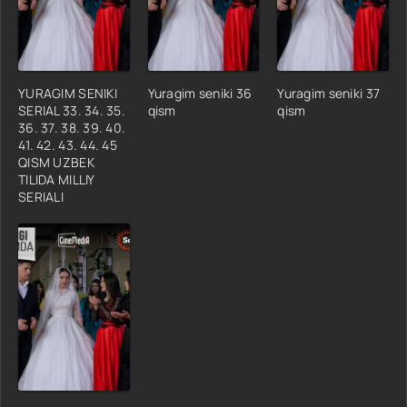
YURAGIM SENIKI
Yuragim seniki 36
Yuragim seniki 37
SERIAL 33. 34. 35.
qism
qism
36. 37. 38. 39. 40.
41. 42. 43. 44. 45
QISM UZBEK
TILIDA MILLIY
SERIALI