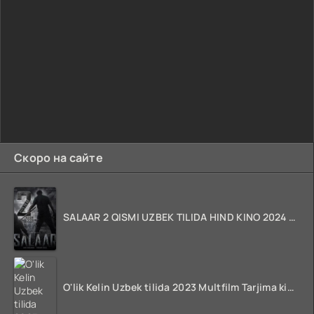
Скоро на сайте
SALAAR 2 QISMI UZBEK TILIDA HIND KINO 2024 TARJIMA 720p HD Skachat
O'lik Kelin Uzbek tilida 2023 Multfilm Tarjima kino skachat