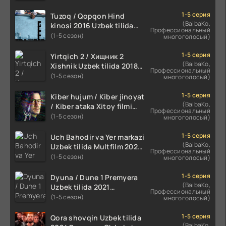
HD
1-5 серия
Tuzoq / Qopqon Hind
(BaibaKo,
kinosi 2016 Uzbek tilida
Профессиональный
tarjima film HD
(1-5 сезон)
многоголосый)
1-5 серия
Yirtqich 2 / Хищник 2
(BaibaKo,
Xishnik Uzbek tilida 2018-
Профессиональный
2024 O'zbekcha tarjima
(1-5 сезон)
многоголосый)
kino HD Skachat
1-5 серия
Kiber hujum / Kiber jinoyat
(BaibaKo,
/ Kiber ataka Xitoy filmi
Профессиональный
Uzbek tilida O'zbekcha
(1-5 сезон)
многоголосый)
(2023-2025) tarjima kino
HD skachat
1-5 серия
Uch Bahodir va Yer markazi
(BaibaKo,
Uzbek tilida Multfilm 2025
Профессиональный
tarjima HD skachat
(1-5 сезон)
многоголосый)
1-5 серия
Dyuna / Dune 1 Premyera
(BaibaKo,
Uzbek tilida 2021
Профессиональный
O'zbekcha tarjima kino HD
(1-5 сезон)
многоголосый)
1-5 серия
Qora shovqin Uzbek tilida
(BaibaKo,