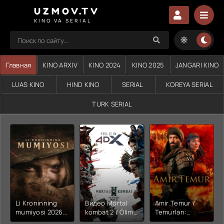
UZMOV.TV
KINO VA SERIAL
Главная
KINO ARXIV
KINO 2024
KINO 2025
JANGARI KINO
UJAS KINO
HIND KINO
SERIAL
KOREYA SERIAL
TURK SERIAL
Li Kroninning
Видео Mortal
Amir Temur /
mumiyosi 2026
kombat 2 / Ólim
Temurlan:
(uzbek tilida
jangi 2 (2026)
Fathchining