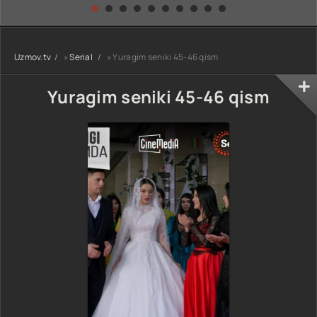
kino) tarjima HD
Uzbek tilida
yuksalishi
skachat
Premyera Netflix
filmi Uzbek tilida
O'zbekcha 2026
Uzmov.tv
»
Serial
» Yuragim seniki 45-46 qism
tarjima kino Full
HD tas-ix
skachat
Yuragim seniki 45-46 qism