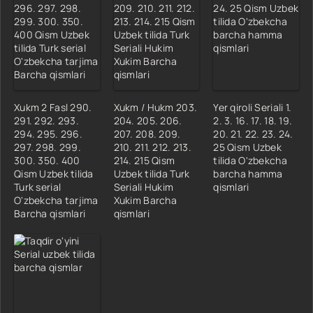
Xukm 2 Fasl 290.
Xukm / Hukm 203.
Yer qiroli Seriali 1.
291. 292. 293.
204. 205. 206.
2. 3. 16. 17. 18. 19.
294. 295. 296.
207. 208. 209.
20. 21. 22. 23. 24.
297. 298. 299.
210. 211. 212. 213.
25 Qism Uzbek
300. 350. 400
214. 215 Qism
tilida O'zbekcha
Qism Uzbek tilida
Uzbek tilida Turk
barcha hamma
Turk serial
Seriali Hukim
qismlari
O'zbekcha tarjima
Xukim Barcha
Barcha qismlari
qismlari