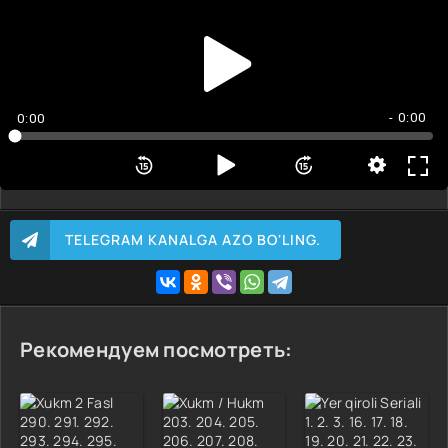
2 qism
3 qism
4 qism
5 qism
- 0:00
0:00
2 fasl 1 qism
2 fasl 2 qism
2 fasl 3 qism
2 fasl 4 qism
TELEGRAM KANALGA AZO BO'LING.
2 fasl 5 qism
Рекомендуем посмотреть: