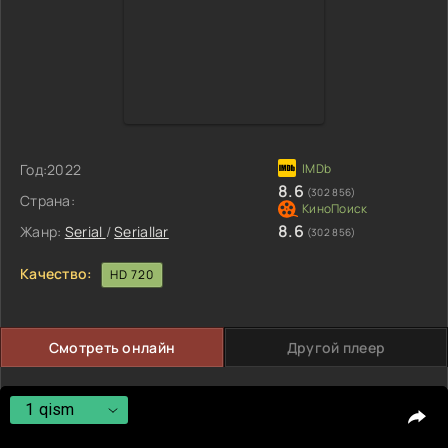
Год:
2022
8.6
(302 856)
Страна:
8.6
Жанр:
Serial
/
Seriallar
(302 856)
Качество:
HD 720
Смотреть онлайн
Другой плеер
1 qism
1 qism