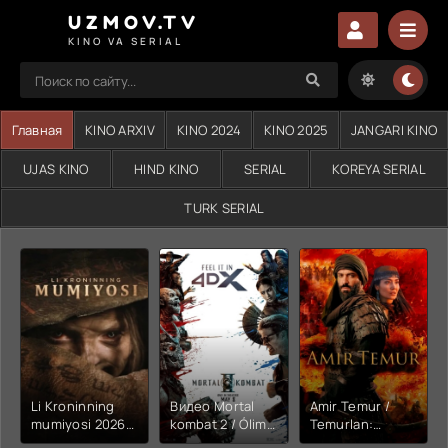
UZMOV.TV
KINO VA SERIAL
Главная
KINO ARXIV
KINO 2024
KINO 2025
JANGARI KINO
UJAS KINO
HIND KINO
SERIAL
KOREYA SERIAL
TURK SERIAL
Li Kroninning
Видео Mortal
Amir Temur /
mumiyosi 2026
kombat 2 / Ólim
Temurlan:
(uzbek tilida
jangi 2 (2026)
Fathchining