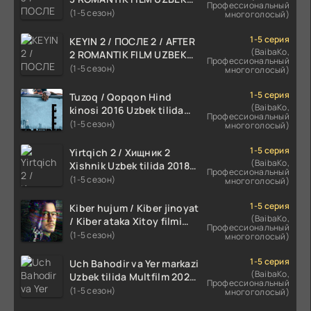
Профессиональный
TILIDA 2021 TARJIMA FILM
(1-5 сезон)
многоголосый)
HD
1-5 серия
KEYIN 2 / ПОСЛЕ 2 / AFTER
(BaibaKo,
2 ROMANTIK FILM UZBEK
Профессиональный
TILIDA 2020 TARJIMA FILM
(1-5 сезон)
многоголосый)
HD
1-5 серия
Tuzoq / Qopqon Hind
(BaibaKo,
kinosi 2016 Uzbek tilida
Профессиональный
tarjima film HD
(1-5 сезон)
многоголосый)
1-5 серия
Yirtqich 2 / Хищник 2
(BaibaKo,
Xishnik Uzbek tilida 2018-
Профессиональный
2024 O'zbekcha tarjima
(1-5 сезон)
многоголосый)
kino HD Skachat
1-5 серия
Kiber hujum / Kiber jinoyat
(BaibaKo,
/ Kiber ataka Xitoy filmi
Профессиональный
Uzbek tilida O'zbekcha
(1-5 сезон)
многоголосый)
(2023-2025) tarjima kino
HD skachat
1-5 серия
Uch Bahodir va Yer markazi
(BaibaKo,
Uzbek tilida Multfilm 2025
Профессиональный
tarjima HD skachat
(1-5 сезон)
многоголосый)