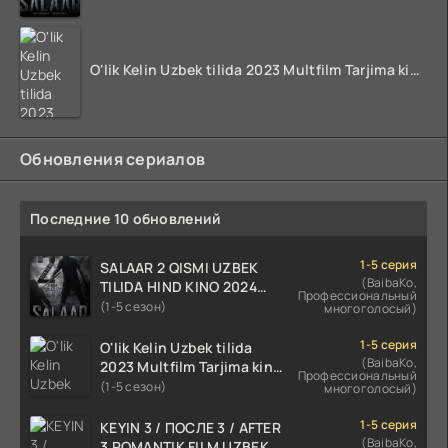
O'lik Kelin Uzbek tilida 2023 Multfilm Tarjima kino skachat
Обновления сериалов
Последние 10 обновлений
1-5 серия
SALAAR 2 QISMI UZBEK
(BaibaKo,
TILIDA HIND KINO 2024
Профессиональный
TARJIMA 720p HD Skachat
(1-5 сезон)
многоголосый)
1-5 серия
O'lik Kelin Uzbek tilida
(BaibaKo,
2023 Multfilm Tarjima kino
Профессиональный
skachat
(1-5 сезон)
многоголосый)
1-5 серия
KEYIN 3 / ПОСЛЕ 3 / AFTER
(BaibaKo,
3 ROMANTIK FILM UZBEK