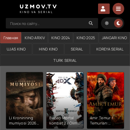
UZMOV.TV
KINO VA SERIAL
Главная
KINO ARXIV
KINO 2024
KINO 2025
JANGARI KINO
UJAS KINO
HIND KINO
SERIAL
KOREYA SERIAL
TURK SERIAL
Li Kroninning
Видео Mortal
Amir Temur /
mumiyosi 2026
kombat 2 / Ólim
Temurlan:
(uzbek tilida
jangi 2 (2026)
Fathchining