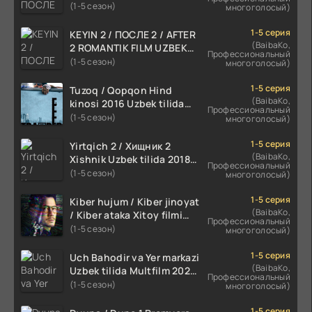
TILIDA 2021 TARJIMA FILM
(1-5 сезон)
многоголосый)
HD
1-5 серия
KEYIN 2 / ПОСЛЕ 2 / AFTER
(BaibaKo,
2 ROMANTIK FILM UZBEK
Профессиональный
TILIDA 2020 TARJIMA FILM
(1-5 сезон)
многоголосый)
HD
1-5 серия
Tuzoq / Qopqon Hind
(BaibaKo,
kinosi 2016 Uzbek tilida
Профессиональный
tarjima film HD
(1-5 сезон)
многоголосый)
1-5 серия
Yirtqich 2 / Хищник 2
(BaibaKo,
Xishnik Uzbek tilida 2018-
Профессиональный
2024 O'zbekcha tarjima
(1-5 сезон)
многоголосый)
kino HD Skachat
1-5 серия
Kiber hujum / Kiber jinoyat
(BaibaKo,
/ Kiber ataka Xitoy filmi
Профессиональный
Uzbek tilida O'zbekcha
(1-5 сезон)
многоголосый)
(2023-2025) tarjima kino
HD skachat
1-5 серия
Uch Bahodir va Yer markazi
(BaibaKo,
Uzbek tilida Multfilm 2025
Профессиональный
tarjima HD skachat
(1-5 сезон)
многоголосый)
1-5 серия