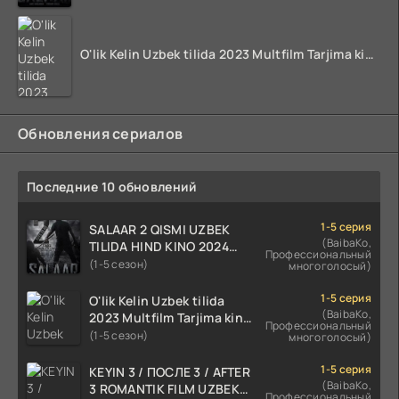
O'lik Kelin Uzbek tilida 2023 Multfilm Tarjima kino skachat
Обновления сериалов
Последние 10 обновлений
1-5 серия
SALAAR 2 QISMI UZBEK
(BaibaKo,
TILIDA HIND KINO 2024
Профессиональный
TARJIMA 720p HD Skachat
(1-5 сезон)
многоголосый)
1-5 серия
O'lik Kelin Uzbek tilida
(BaibaKo,
2023 Multfilm Tarjima kino
Профессиональный
skachat
(1-5 сезон)
многоголосый)
1-5 серия
KEYIN 3 / ПОСЛЕ 3 / AFTER
(BaibaKo,
3 ROMANTIK FILM UZBEK
Профессиональный