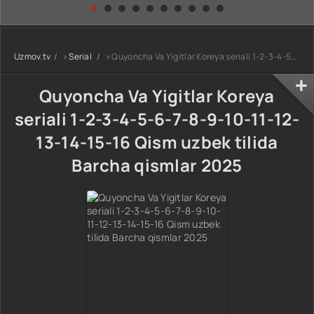
kino) tarjima HD
Uzbek tilida
yuksalishi
skachat
Premyera Netflix
filmi Uzbek tilida
O'zbekcha 2026
Uzmov.tv
»
Serial
» Quyoncha Va Yigitlar Koreya seriali 1-2-3-4-5-6-7-8-9-10-11-12-13-14-15-16 Qism uzbek tilida Barcha qismlar 2025
tarjima kino Full
HD tas-ix
skachat
Quyoncha Va Yigitlar Koreya
seriali 1-2-3-4-5-6-7-8-9-10-11-12-
13-14-15-16 Qism uzbek tilida
Barcha qismlar 2025