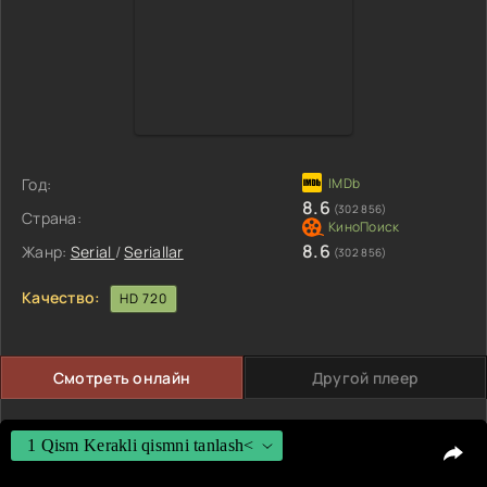
Год:
8.6
(302 856)
Страна:
8.6
Жанр:
Serial
/
Seriallar
(302 856)
Качество:
HD 720
Смотреть онлайн
Другой плеер
1 Qism Kerakli qismni tanlash<
1 Qism Kerakli qismni tanlash<