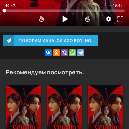
5 Qism
- 49:47
49:47
6 Qism
7 Qism
8 Qism
9 Qism
TELEGRAM KANALGA AZO BO'LING.
10 Qism
Рекомендуем посмотреть: