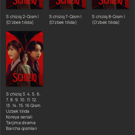
S chiziq 2-Qism l
S chiziq 7-Qism l
S chiziq 8-Qism l
(O'zbek tilida)
(O'zbek tilida)
(O'zbek tilida)
S chiziq 3. 4. 5. 6.
7. 8. 9. 10. 11. 12.
13. 14. 15. 16 Qism
Uzbek tilida
Koreya seriali
Tarjima dirama
Barcha qismlari