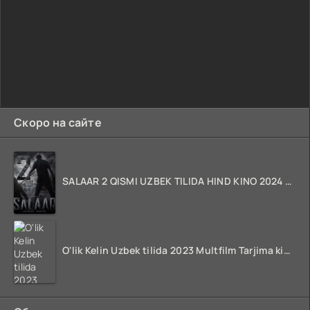
Скоро на сайте
SALAAR 2 QISMI UZBEK TILIDA HIND KINO 2024 TARJIMA 720p HD Skachat
O'lik Kelin Uzbek tilida 2023 Multfilm Tarjima kino skachat