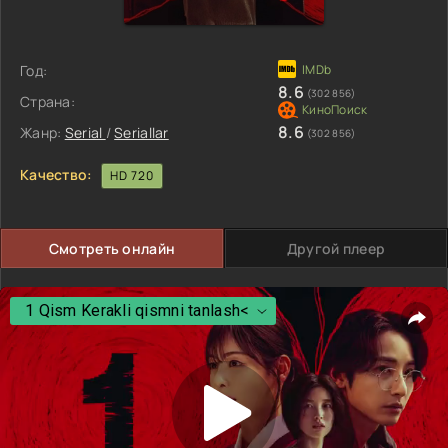
Год:
8.6
(302 856)
Страна:
8.6
Жанр:
Serial
/
Seriallar
(302 856)
Качество:
HD 720
Смотреть онлайн
Другой плеер
1 Qism Kerakli qismni tanlash<
1 Qism Kerakli qismni tanlash<
2 Qism
3 Qism
4 Qism