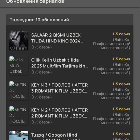
Обновления сериалов
Последние 10 обновлений
1-5 серия
SALAAR 2 QISMI UZBEK
(BaibaKo,
TILIDA HIND KINO 2024
Профессиональный
TARJIMA 720p HD Skachat
(1-5 сезон)
многоголосый)
1-5 серия
O'lik Kelin Uzbek tilida
(BaibaKo,
2023 Multfilm Tarjima kino
Профессиональный
skachat
(1-5 сезон)
многоголосый)
1-5 серия
KEYIN 3 / ПОСЛЕ 3 / AFTER
(BaibaKo,
3 ROMANTIK FILM UZBEK
Профессиональный
TILIDA 2021 TARJIMA FILM
(1-5 сезон)
многоголосый)
HD
1-5 серия
KEYIN 2 / ПОСЛЕ 2 / AFTER
(BaibaKo,
2 ROMANTIK FILM UZBEK
Профессиональный
TILIDA 2020 TARJIMA FILM
(1-5 сезон)
многоголосый)
HD
1-5 серия
Tuzoq / Qopqon Hind
(BaibaKo,