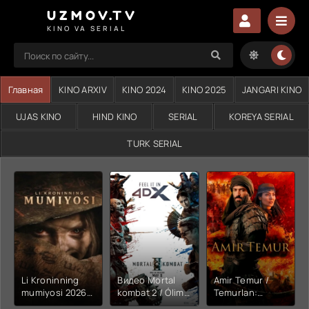
UZMOV.TV
KINO VA SERIAL
Главная
KINO ARXIV
KINO 2024
KINO 2025
JANGARI KINO
UJAS KINO
HIND KINO
SERIAL
KOREYA SERIAL
TURK SERIAL
Li Kroninning
Видео Mortal
Amir Temur /
mumiyosi 2026
kombat 2 / Ólim
Temurlan:
(uzbek tilida
jangi 2 (2026)
Fathchining