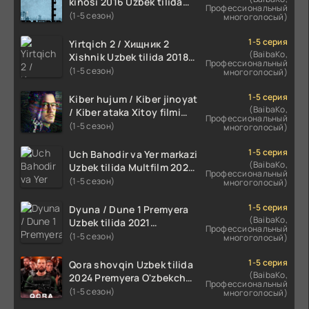
kinosi 2016 Uzbek tilida
Профессиональный
tarjima film HD
(1-5 сезон)
многоголосый)
1-5 серия
Yirtqich 2 / Хищник 2
(BaibaKo,
Xishnik Uzbek tilida 2018-
Профессиональный
2024 O'zbekcha tarjima
(1-5 сезон)
многоголосый)
kino HD Skachat
1-5 серия
Kiber hujum / Kiber jinoyat
(BaibaKo,
/ Kiber ataka Xitoy filmi
Профессиональный
Uzbek tilida O'zbekcha
(1-5 сезон)
многоголосый)
(2023-2025) tarjima kino
HD skachat
1-5 серия
Uch Bahodir va Yer markazi
(BaibaKo,
Uzbek tilida Multfilm 2025
Профессиональный
tarjima HD skachat
(1-5 сезон)
многоголосый)
1-5 серия
Dyuna / Dune 1 Premyera
(BaibaKo,
Uzbek tilida 2021
Профессиональный
O'zbekcha tarjima kino HD
(1-5 сезон)
многоголосый)
1-5 серия
Qora shovqin Uzbek tilida
(BaibaKo,
2024 Premyera O'zbekcha
Профессиональный
tarjima kino HD skachat
(1-5 сезон)
многоголосый)