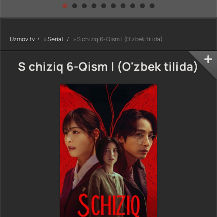
kino) tarjima HD
Uzbek tilida
yuksalishi
skachat
Premyera Netflix
filmi Uzbek tilida
O'zbekcha 2026
Uzmov.tv
»
Serial
» S chiziq 6-Qism l (O'zbek tilida)
tarjima kino Full
HD tas-ix
skachat
S chiziq 6-Qism l (O'zbek tilida)