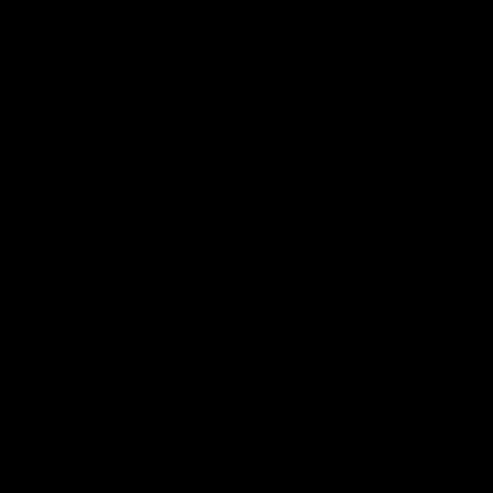
UZMOV.TV
КИНО И СЕРИАЛЫ