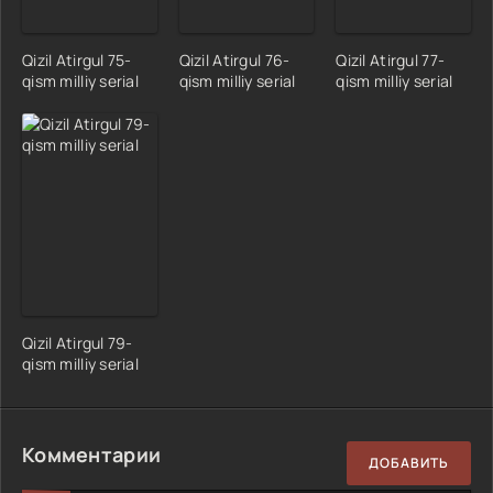
69 Qism
70 Qism
Qizil Atirgul 75-
Qizil Atirgul 76-
Qizil Atirgul 77-
71 Qism
qism milliy serial
qism milliy serial
qism milliy serial
72 Qism
73 Qism
74 Qism
75 Qism
76 Qism
77 Qism
78 Qism
79 Qism
Qizil Atirgul 79-
80 Qism
qism milliy serial
Комментарии
ДОБАВИТЬ