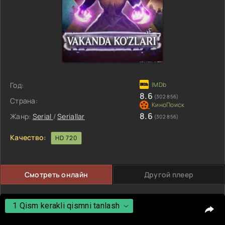
Год:
8.6
(302 856)
Страна:
8.6
Жанр:
Serial
/
Seriallar
(302 856)
Качество:
HD 720
Смотреть онлайн
Другой плеер
1 Qism kerakli qismni tanlash
1 Qism kerakli qismni tanlash