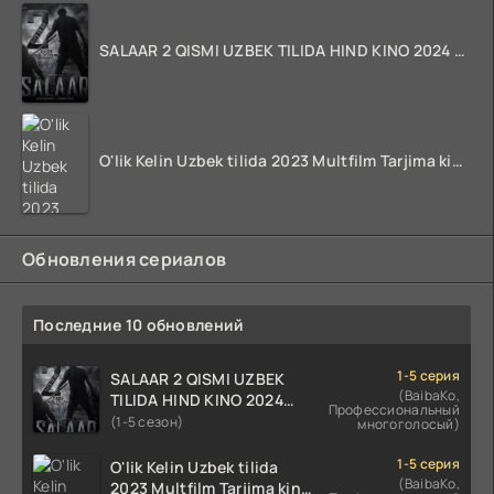
SALAAR 2 QISMI UZBEK TILIDA HIND KINO 2024 TARJIMA 720p HD Skachat
O'lik Kelin Uzbek tilida 2023 Multfilm Tarjima kino skachat
Обновления сериалов
Последние 10 обновлений
1-5 серия
SALAAR 2 QISMI UZBEK
(BaibaKo,
TILIDA HIND KINO 2024
Профессиональный
TARJIMA 720p HD Skachat
(1-5 сезон)
многоголосый)
1-5 серия
O'lik Kelin Uzbek tilida
(BaibaKo,
2023 Multfilm Tarjima kino