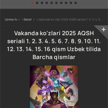
kino) tarjima HD
Uzbek tilida
yuksalishi
skachat
Premyera Netflix
filmi Uzbek tilida
O'zbekcha 2026
Uzmov.tv
»
Serial
» Vakanda ko'zlari 2025 AQSH seriali 1. 2. 3. 4. 5. 6. 7. 8. 9. 10. 11. 12. 13. 14. 15. 16 qism Uzbek tilida Barcha qismlar
tarjima kino Full
HD tas-ix
skachat
Vakanda ko'zlari 2025 AQSH
seriali 1. 2. 3. 4. 5. 6. 7. 8. 9. 10. 11.
12. 13. 14. 15. 16 qism Uzbek tilida
Barcha qismlar