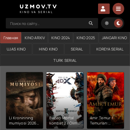
UZMOV.TV
KINO VA SERIAL
Главная
KINO ARXIV
KINO 2024
KINO 2025
JANGARI KINO
UJAS KINO
HIND KINO
SERIAL
KOREYA SERIAL
TURK SERIAL
Li Kroninning
Видео Mortal
Amir Temur /
mumiyosi 2026
kombat 2 / Ólim
Temurlan:
(uzbek tilida
jangi 2 (2026)
Fathchining