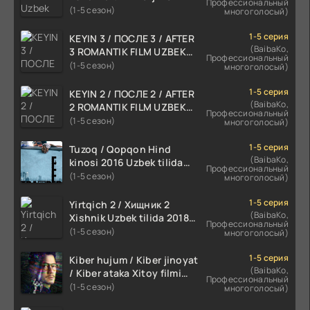
Профессиональный
skachat
(1-5 сезон)
многоголосый)
1-5 серия
KEYIN 3 / ПОСЛЕ 3 / AFTER
(BaibaKo,
3 ROMANTIK FILM UZBEK
Профессиональный
TILIDA 2021 TARJIMA FILM
(1-5 сезон)
многоголосый)
HD
1-5 серия
KEYIN 2 / ПОСЛЕ 2 / AFTER
(BaibaKo,
2 ROMANTIK FILM UZBEK
Профессиональный
TILIDA 2020 TARJIMA FILM
(1-5 сезон)
многоголосый)
HD
1-5 серия
Tuzoq / Qopqon Hind
(BaibaKo,
kinosi 2016 Uzbek tilida
Профессиональный
tarjima film HD
(1-5 сезон)
многоголосый)
1-5 серия
Yirtqich 2 / Хищник 2
(BaibaKo,
Xishnik Uzbek tilida 2018-
Профессиональный
2024 O'zbekcha tarjima
(1-5 сезон)
многоголосый)
kino HD Skachat
1-5 серия
Kiber hujum / Kiber jinoyat
(BaibaKo,
/ Kiber ataka Xitoy filmi
Профессиональный
Uzbek tilida O'zbekcha
(1-5 сезон)
многоголосый)
(2023-2025) tarjima kino