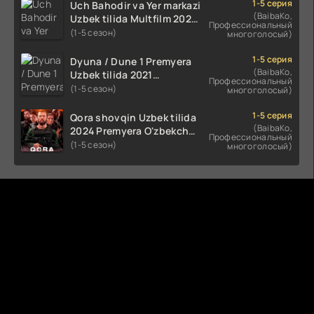
HD skachat
1-5 серия
Uch Bahodir va Yer markazi
(BaibaKo,
Uzbek tilida Multfilm 2025
Профессиональный
tarjima HD skachat
(1-5 сезон)
многоголосый)
1-5 серия
Dyuna / Dune 1 Premyera
(BaibaKo,
Uzbek tilida 2021
Профессиональный
O'zbekcha tarjima kino HD
(1-5 сезон)
многоголосый)
1-5 серия
Qora shovqin Uzbek tilida
(BaibaKo,
2024 Premyera O'zbekcha
Профессиональный
tarjima kino HD skachat
(1-5 сезон)
многоголосый)
Комментируют