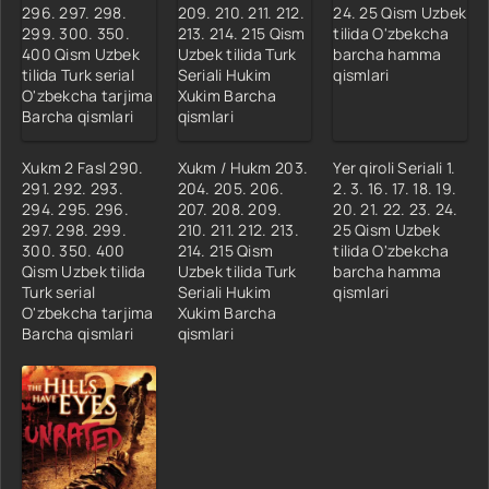
Xukm 2 Fasl 290.
Xukm / Hukm 203.
Yer qiroli Seriali 1.
291. 292. 293.
204. 205. 206.
2. 3. 16. 17. 18. 19.
294. 295. 296.
207. 208. 209.
20. 21. 22. 23. 24.
297. 298. 299.
210. 211. 212. 213.
25 Qism Uzbek
300. 350. 400
214. 215 Qism
tilida O'zbekcha
Qism Uzbek tilida
Uzbek tilida Turk
barcha hamma
Turk serial
Seriali Hukim
qismlari
O'zbekcha tarjima
Xukim Barcha
Barcha qismlari
qismlari