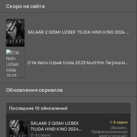
Скоро на сайте
SALAAR 2 QISMI UZBEK TILIDA HIND KINO 2024 TARJIMA 720p HD Skachat
O'lik Kelin Uzbek tilida 2023 Multfilm Tarjima kino skachat
Обновления сериалов
Последние 10 обновлений
1-5 серия
SALAAR 2 QISMI UZBEK
(BaibaKo,
TILIDA HIND KINO 2024
Профессиональный
TARJIMA 720p HD Skachat
(1-5 сезон)
многоголосый)