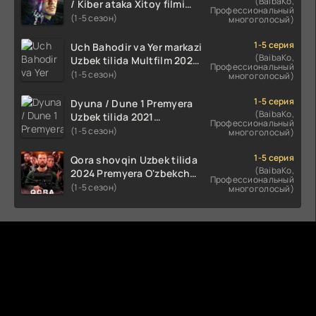
(BaibaKo,
/ Kiber ataka Xitoy filmi
Профессиональный
Uzbek tilida O'zbekcha
(1-5 сезон)
многоголосый)
(2023-2025) tarjima kino
HD skachat
1-5 серия
Uch Bahodir va Yer markazi
(BaibaKo,
Uzbek tilida Multfilm 2025
Профессиональный
tarjima HD skachat
(1-5 сезон)
многоголосый)
1-5 серия
Dyuna / Dune 1 Premyera
(BaibaKo,
Uzbek tilida 2021
Профессиональный
O'zbekcha tarjima kino HD
(1-5 сезон)
многоголосый)
1-5 серия
Qora shovqin Uzbek tilida
(BaibaKo,
2024 Premyera O'zbekcha
Профессиональный
tarjima kino HD skachat
(1-5 сезон)
многоголосый)
Комментируют