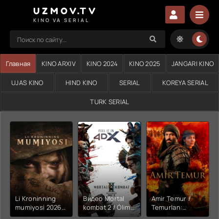
UZMOV.TV
KINO VA SERIAL
Главная
KINO ARXIV
KINO 2024
KINO 2025
JANGARI KINO
UJAS KINO
HIND KINO
SERIAL
KOREYA SERIAL
TURK SERIAL
Li Kroninning
Видео Mortal
Amir Temur /
mumiyosi 2026
kombat 2 / Ólim
Temurlan:
(uzbek tilida
jangi 2 (2026)
Fathchining