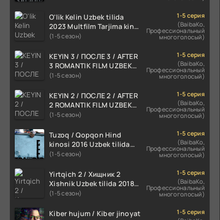
1-5 серия
O'lik Kelin Uzbek tilida
(BaibaKo,
2023 Multfilm Tarjima kino
Профессиональный
skachat
(1-5 сезон)
многоголосый)
1-5 серия
KEYIN 3 / ПОСЛЕ 3 / AFTER
(BaibaKo,
3 ROMANTIK FILM UZBEK
Профессиональный
TILIDA 2021 TARJIMA FILM
(1-5 сезон)
многоголосый)
HD
1-5 серия
KEYIN 2 / ПОСЛЕ 2 / AFTER
(BaibaKo,
2 ROMANTIK FILM UZBEK
Профессиональный
TILIDA 2020 TARJIMA FILM
(1-5 сезон)
многоголосый)
HD
1-5 серия
Tuzoq / Qopqon Hind
(BaibaKo,
kinosi 2016 Uzbek tilida
Профессиональный
tarjima film HD
(1-5 сезон)
многоголосый)
1-5 серия
Yirtqich 2 / Хищник 2
(BaibaKo,
Xishnik Uzbek tilida 2018-
Профессиональный
2024 O'zbekcha tarjima
(1-5 сезон)
многоголосый)
kino HD Skachat
1-5 серия
Kiber hujum / Kiber jinoyat