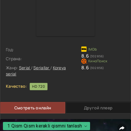
Год:
8.6
(302 856)
Страна:
8.6
Жанр:
Serial
/
Seriallar
/
Koreya
(302 856)
serial
Качество:
HD 720
Смотреть онлайн
Другой плеер
1 Qism Qism kerakli qismni tanlash