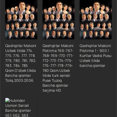
17 Qism
18 Qism
19 Qism
20 Qism
21 Qism
22 Qism
Qashqirlar Makoni
Qashqirlar Makoni
Qashqirlar Makoni
23 Qism
Uzbek tilida 774.
Pistirma 766-767-
Pistirma 1 - 900 /
24 Qism
775. 776. 777. 778.
768-769-770-771-
Kurtlar Vadisi Pusu
779. 780. 781. 782.
772-773-774-775-
Uzbek tilida
783. 784. 785
776-777-778-779-
barcha qismlar
Qism O'zbek tilida
780 Qism Uzbek
Barcha qismlar
tilida turk seriali
Toliq 2005 2006
Puse Tuzoq
Barcha qismlar
tarjima HD