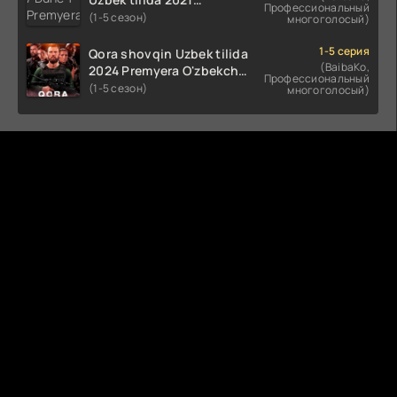
Профессиональный
O'zbekcha tarjima kino HD
(1-5 сезон)
многоголосый)
1-5 серия
Qora shovqin Uzbek tilida
(BaibaKo,
2024 Premyera O'zbekcha
Профессиональный
tarjima kino HD skachat
(1-5 сезон)
многоголосый)
Комментируют