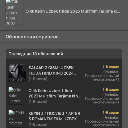
O'lik Kelin Uzbek tilida 2023 Multfilm Tarjima kino skachat
Обновления сериалов
Последние 10 обновлений
1-5 серия
SALAAR 2 QISMI UZBEK
(BaibaKo,
TILIDA HIND KINO 2024
Профессиональный
TARJIMA 720p HD Skachat
(1-5 сезон)
многоголосый)
1-5 серия
O'lik Kelin Uzbek tilida
(BaibaKo,
2023 Multfilm Tarjima kino
Профессиональный
skachat
(1-5 сезон)
многоголосый)
1-5 серия
KEYIN 3 / ПОСЛЕ 3 / AFTER
(BaibaKo,
3 ROMANTIK FILM UZBEK
Профессиональный
TILIDA 2021 TARJIMA FILM
(1-5 сезон)
многоголосый)