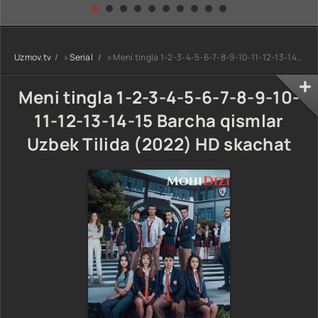
kino) tarjima HD
Uzbek tilida
yuksalishi
skachat
Premyera Netflix
filmi Uzbek tilida
O'zbekcha 2026
Uzmov.tv
»
Serial
» Meni tingla 1-2-3-4-5-6-7-8-9-10-11-12-13-14-15 Barcha qismlar Uzbek Tilida (2022) HD skachat
tarjima kino Full
HD tas-ix
skachat
Meni tingla 1-2-3-4-5-6-7-8-9-10-
11-12-13-14-15 Barcha qismlar
Uzbek Tilida (2022) HD skachat