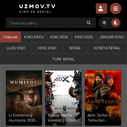
UZMOV.TV
KINO VA SERIAL
Главная
KINO ARXIV
KINO 2024
KINO 2025
JANGARI KINO
UJAS KINO
HIND KINO
SERIAL
KOREYA SERIAL
TURK SERIAL
Li Kroninning
Видео Mortal
Amir Temur /
mumiyosi 2026
kombat 2 / Ólim
Temurlan:
(uzbek tilida
jangi 2 (2026)
Fathchining