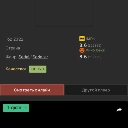
Год:
2022
8.6
(302 856)
Страна:
8.6
Жанр:
Serial
/
Seriallar
(302 856)
Качество:
HD 720
Смотреть онлайн
Другой плеер
1 qism
1 qism
2 qism