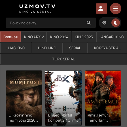
UZMOV.TV
KINO VA SERIAL
Главная
KINO ARXIV
KINO 2024
KINO 2025
JANGARI KINO
UJAS KINO
HIND KINO
SERIAL
KOREYA SERIAL
TURK SERIAL
Li Kroninning
Видео Mortal
Amir Temur /
mumiyosi 2026
kombat 2 / Ólim
Temurlan:
(uzbek tilida
jangi 2 (2026)
Fathchining