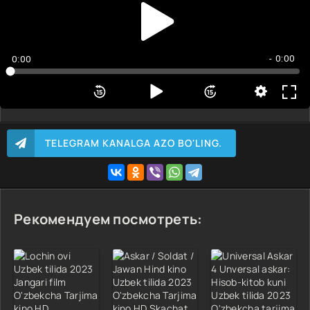
3 qism
4 qism
5 qism
- 0:00
0:00
6 qism
TELEGRAM KANALGA AZO BO'LING.
Рекомендуем посмотреть: