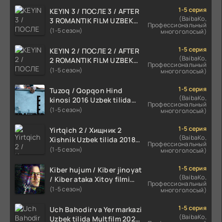
1-5 серия
KEYIN 3 / ПОСЛЕ 3 / AFTER
(BaibaKo,
3 ROMANTIK FILM UZBEK
Профессиональный
TILIDA 2021 TARJIMA FILM
(1-5 сезон)
многоголосый)
HD
1-5 серия
KEYIN 2 / ПОСЛЕ 2 / AFTER
(BaibaKo,
2 ROMANTIK FILM UZBEK
Профессиональный
TILIDA 2020 TARJIMA FILM
(1-5 сезон)
многоголосый)
HD
1-5 серия
Tuzoq / Qopqon Hind
(BaibaKo,
kinosi 2016 Uzbek tilida
Профессиональный
tarjima film HD
(1-5 сезон)
многоголосый)
1-5 серия
Yirtqich 2 / Хищник 2
(BaibaKo,
Xishnik Uzbek tilida 2018-
Профессиональный
2024 O'zbekcha tarjima
(1-5 сезон)
многоголосый)
kino HD Skachat
1-5 серия
Kiber hujum / Kiber jinoyat
(BaibaKo,
/ Kiber ataka Xitoy filmi
Профессиональный
Uzbek tilida O'zbekcha
(1-5 сезон)
многоголосый)
(2023-2025) tarjima kino
HD skachat
1-5 серия
Uch Bahodir va Yer markazi
(BaibaKo,
Uzbek tilida Multfilm 2025