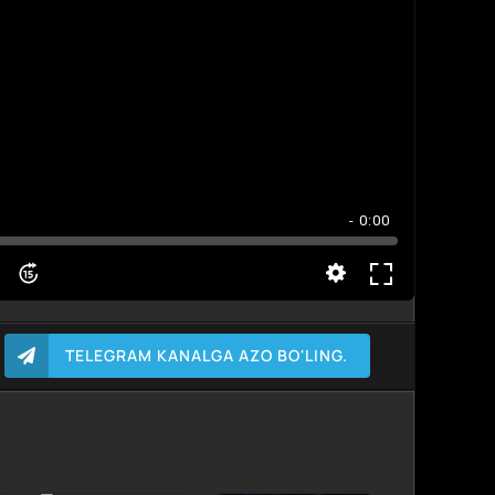
- 0:00
TELEGRAM KANALGA AZO BO'LING.