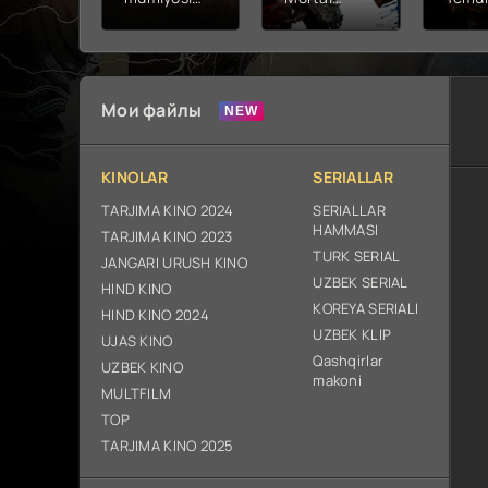
2026 (uzbek
kombat 2 /
Fathc
tilida kino)
Ólim jangi 2
yuksal
tarjima HD
(2026)
Prem
skachat
Uzbek tilida
Netfli
Uzbek 
Мои файлы
O'zbe
2026
tarjim
KINOLAR
SERIALLAR
Full H
ix sk
TARJIMA KINO 2024
SERIALLAR
HAMMASI
TARJIMA KINO 2023
TURK SERIAL
JANGARI URUSH KINO
UZBEK SERIAL
HIND KINO
KOREYA SERIALI
HIND KINO 2024
UZBEK KLIP
UJAS KINO
Qashqirlar
UZBEK KINO
makoni
MULTFILM
TOP
TARJIMA KINO 2025