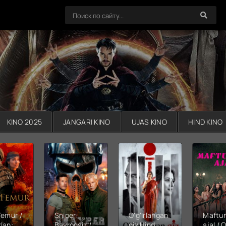
KINO 2025
JANGARI KINO
UJAS KINO
HIND KINO
Temur /
Sniper:
O'g'irlangan
Maftu
lan:
Bayroqsiz /
qiz Hind
ajal / Q