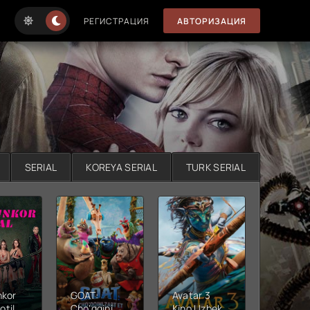
РЕГИСТРАЦИЯ
АВТОРИЗАЦИЯ
SERIAL
KOREYA SERIAL
TURK SERIAL
nkor
GOAT:
Avatar 3
Xushta
otil
Cho'qqini
Kino Uzbek
Ujas ki