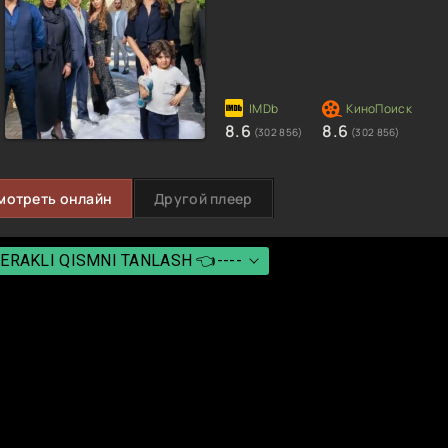
8.6
8.6
(302 856)
(302 856)
мотреть онлайн
Другой плеер
ERAKLI QISMNI TANLASH 👈----
ERAKLI QISMNI TANLASH 👈----
 Qism
 Qism
 Qism
 Qism
 Qism