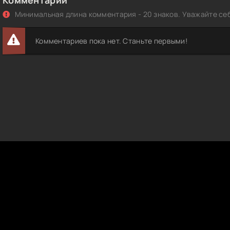
8 Qism
Минимальная длина комментария - 20 знаков. Уважайте себ
9 Qism
0 Qism
Комментариев пока нет. Станьте первыми!
1 Qism
2 Qism
3 Qism
4 Qism
5 Qism
6 Qism
7 Qism
8 Qism
9 Qism
0 Qism
1 Qism
2 Qism
3 Qism