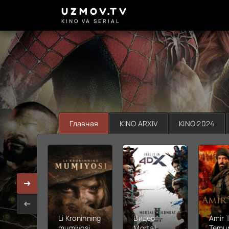
UZMOV.TV
KINO VA SERIAL
Главная
KINO ARXIV
KINO 2024
Li Kroninning
Видео
Amir 
mumiyosi
Mortal
Temur