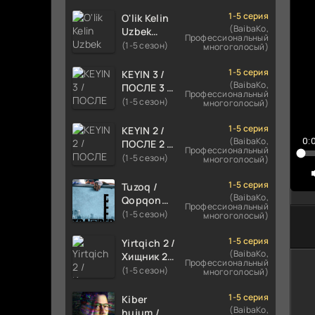
TILIDA
6
HIND KINO
1-5 серия
O'lik Kelin
7
2024
(BaibaKo,
Uzbek
Профессиональный
TARJIMA
tilida 2023
(1-5 сезон)
8
многоголосый)
720p HD
Multfilm
9
Skachat
Tarjima
1-5 серия
KEYIN 3 /
kino
(BaibaKo,
1
ПОСЛЕ 3 /
Профессиональный
skachat
AFTER 3
(1-5 сезон)
многоголосый)
1
ROMANTIK
1
FILM
1-5 серия
KEYIN 2 /
UZBEK
(BaibaKo,
0:
ПОСЛЕ 2 /
1
Профессиональный
TILIDA
AFTER 2
(1-5 сезон)
многоголосый)
1
2021
ROMANTIK
TARJIMA
FILM
1
1-5 серия
Tuzoq /
FILM HD
UZBEK
(BaibaKo,
Qopqon
1
Профессиональный
TILIDA
Hind
(1-5 сезон)
многоголосый)
2020
1
kinosi
TARJIMA
2016 Uzbek
1-5 серия
Yirtqich 2 /
1
FILM HD
tilida
(BaibaKo,
Хищник 2
Профессиональный
1
tarjima film
Xishnik
(1-5 сезон)
многоголосый)
HD
Uzbek
2
tilida 2018-
1-5 серия
Kiber
2
2024
(BaibaKo,
hujum /