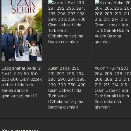
2 Qism
3 Qism
4 Qism
5 Qism
6 Qism
7 Qism
8 Qism
9 Qism
Uzoq shahar Serial 2
Xukm 2 Fasl 290.
Xukm / Hukm 203.
0 Qism
Fasl 1-2-10-50-100-
291. 292. 293. 294.
204. 205. 206. 207
1 Qism
200-300 Qism uzbek
295. 296. 297. 298.
208. 209. 210. 211.
o'zbek tilida turk
299. 300. 350. 400
212. 213. 214. 215
2 Qism
seriali Barcha
Qism Uzbek tilida
Qism Uzbek tilida
3 Qism
qismlar tarjima HD
Turk serial
Turk Seriali Hukim
O'zbekcha tarjima
Xukim Barcha
4 Qism
Barcha qismlari
qismlari
5 Qism
6 Qism
7 Qism
Комментарии