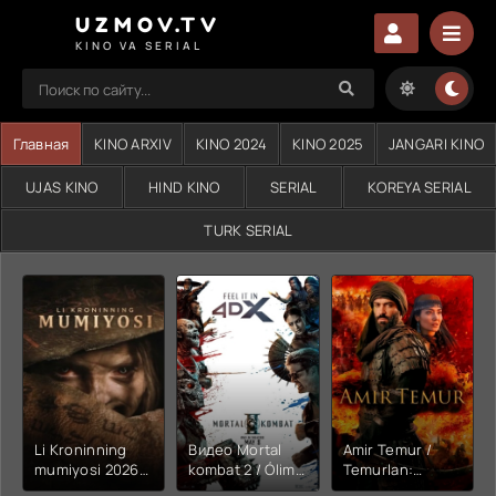
UZMOV.TV
KINO VA SERIAL
Главная
KINO ARXIV
KINO 2024
KINO 2025
JANGARI KINO
UJAS KINO
HIND KINO
SERIAL
KOREYA SERIAL
TURK SERIAL
Li Kroninning
Видео Mortal
Amir Temur /
mumiyosi 2026
kombat 2 / Ólim
Temurlan:
(uzbek tilida
jangi 2 (2026)
Fathchining