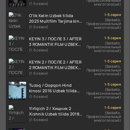
Профессиональный
TARJIMA 720p HD Skachat
(1-5 сезон)
многоголосый)
1-5 серия
O'lik Kelin Uzbek tilida
(BaibaKo,
2023 Multfilm Tarjima kino
Профессиональный
skachat
(1-5 сезон)
многоголосый)
1-5 серия
KEYIN 3 / ПОСЛЕ 3 / AFTER
(BaibaKo,
3 ROMANTIK FILM UZBEK
Профессиональный
TILIDA 2021 TARJIMA FILM
(1-5 сезон)
многоголосый)
HD
1-5 серия
KEYIN 2 / ПОСЛЕ 2 / AFTER
(BaibaKo,
2 ROMANTIK FILM UZBEK
Профессиональный
TILIDA 2020 TARJIMA FILM
(1-5 сезон)
многоголосый)
HD
1-5 серия
Tuzoq / Qopqon Hind
(BaibaKo,
kinosi 2016 Uzbek tilida
Профессиональный
tarjima film HD
(1-5 сезон)
многоголосый)
1-5 серия
Yirtqich 2 / Хищник 2
(BaibaKo,
Xishnik Uzbek tilida 2018-
Профессиональный
2024 O'zbekcha tarjima
(1-5 сезон)
многоголосый)
kino HD Skachat