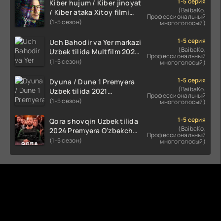
1-5 серия
Kiber hujum / Kiber jinoyat
(BaibaKo,
/ Kiber ataka Xitoy filmi
Профессиональный
Uzbek tilida O'zbekcha
(1-5 сезон)
многоголосый)
(2023-2025) tarjima kino
HD skachat
1-5 серия
Uch Bahodir va Yer markazi
(BaibaKo,
Uzbek tilida Multfilm 2025
Профессиональный
tarjima HD skachat
(1-5 сезон)
многоголосый)
1-5 серия
Dyuna / Dune 1 Premyera
(BaibaKo,
Uzbek tilida 2021
Профессиональный
O'zbekcha tarjima kino HD
(1-5 сезон)
многоголосый)
1-5 серия
Qora shovqin Uzbek tilida
(BaibaKo,
2024 Premyera O'zbekcha
Профессиональный
tarjima kino HD skachat
(1-5 сезон)
многоголосый)
Комментируют