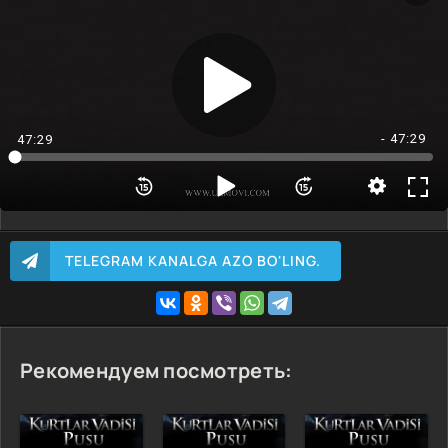
KERAKLI QISMNI TANLASH 👈----
1 Qism
2 Qism
3 Qism
4 Qism
- 47:29
47:29
5 Qism
6 Qism
7 Qism
8 Qism
TELEGRAM KANALGA AZO BO'LING.
9 Qism
10 Qism
Рекомендуем посмотреть: