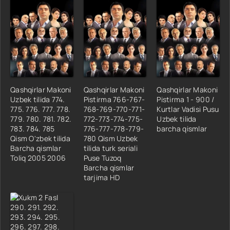
Qashqirlar Makoni
Qashqirlar Makoni
Qashqirlar Makoni
Uzbek tilida 774.
Pistirma 766-767-
Pistirma 1 - 900 /
775. 776. 777. 778.
768-769-770-771-
Kurtlar Vadisi Pusu
779. 780. 781. 782.
772-773-774-775-
Uzbek tilida
783. 784. 785
776-777-778-779-
barcha qismlar
Qism O'zbek tilida
780 Qism Uzbek
Barcha qismlar
tilida turk seriali
Toliq 2005 2006
Puse Tuzoq
Barcha qismlar
tarjima HD