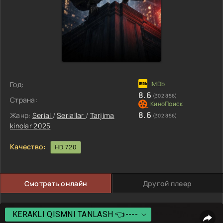
Год:
8.6
(302 856)
Страна:
8.6
Жанр:
Serial
/
Seriallar
/
Tarjima
(302 856)
kinolar 2025
Качество:
HD 720
Смотреть онлайн
Другой плеер
KERAKLI QISMNI TANLASH 👈----