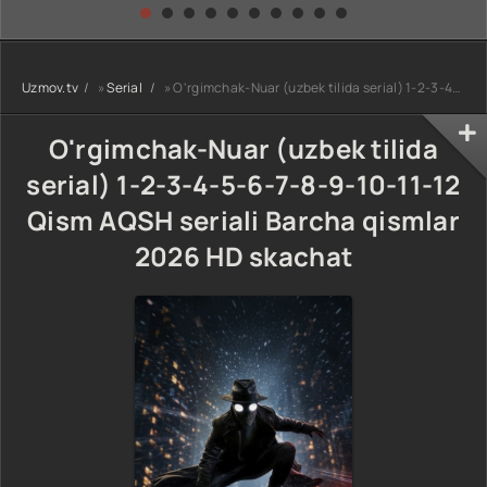
kino) tarjima HD
Uzbek tilida
yuksalishi
skachat
Premyera Netflix
filmi Uzbek tilida
O'zbekcha 2026
Uzmov.tv
»
Serial
» O'rgimchak-Nuar (uzbek tilida serial) 1-2-3-4-5-6-7-8-9-10-11-12 Qism AQSH seriali Barcha qismlar 2026 HD skachat
tarjima kino Full
HD tas-ix
skachat
O'rgimchak-Nuar (uzbek tilida
serial) 1-2-3-4-5-6-7-8-9-10-11-12
Qism AQSH seriali Barcha qismlar
2026 HD skachat