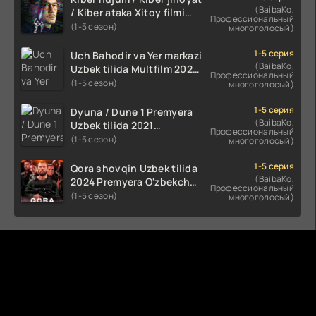
(BaibaKo,
/ Kiber ataka Xitoy filmi
Профессиональный
Uzbek tilida O'zbekcha
(1-5 сезон)
многоголосый)
(2023-2025) tarjima kino
HD skachat
1-5 серия
Uch Bahodir va Yer markazi
(BaibaKo,
Uzbek tilida Multfilm 2025
Профессиональный
tarjima HD skachat
(1-5 сезон)
многоголосый)
1-5 серия
Dyuna / Dune 1 Premyera
(BaibaKo,
Uzbek tilida 2021
Профессиональный
O'zbekcha tarjima kino HD
(1-5 сезон)
многоголосый)
1-5 серия
Qora shovqin Uzbek tilida
(BaibaKo,
2024 Premyera O'zbekcha
Профессиональный
tarjima kino HD skachat
(1-5 сезон)
многоголосый)
Комментируют