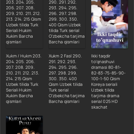
Xukm / Hukm 203.
Xukm 2 Fasl 290.
Ikki taqdir
204. 205. 206.
291. 292. 293.
to'qnashuvi
207. 208. 209.
294. 295. 296.
dramasi 80-81-
210. 211. 212. 213.
297. 298. 299.
82-83-75-85-90-
214. 215 Qism
300. 350. 400
100-1-50 Qism
Uzbek tilida Turk
Qism Uzbek tilida
Koreya seriali
Seriali Hukim
Turk serial
Uzbek tilida
Xukim Barcha
O'zbekcha tarjima
tarjima drama
qismlari
Barcha qismlari
serial 025 HD
skachat