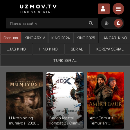
UZMOV.TV
KINO VA SERIAL
Главная
KINO ARXIV
KINO 2024
KINO 2025
JANGARI KINO
UJAS KINO
HIND KINO
SERIAL
KOREYA SERIAL
TURK SERIAL
Li Kroninning
Видео Mortal
Amir Temur /
mumiyosi 2026
kombat 2 / Ólim
Temurlan:
(uzbek tilida
jangi 2 (2026)
Fathchining