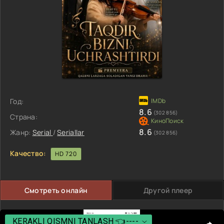
Год:
8.6
(302 856)
Страна:
8.6
Жанр:
Serial
/
Seriallar
(302 856)
Качество:
HD 720
Смотреть онлайн
Другой плеер
KERAKLI QISMNI TANLASH 👈----