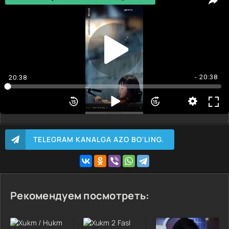
KERAKLI QISMNI TANLASH 👈----
1-6 QISM
7-14 QISM
15-19 QISM
20-33 QISM
- 20:38
20:38
34 QISM
35-49 QISM
43-51 QISM
56-61 QISM
TELEGRAM KANALGA AZO BO'LING.
62-73 QISM
Рекомендуем посмотреть: