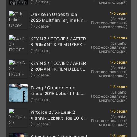
TARJIMA 720p HD Skachat
(1-5 сезон)
многоголосый)
1-5 серия
O'lik Kelin Uzbek tilida
(BaibaKo,
2023 Multfilm Tarjima kino
Профессиональный
skachat
(1-5 сезон)
многоголосый)
1-5 серия
KEYIN 3 / ПОСЛЕ 3 / AFTER
(BaibaKo,
3 ROMANTIK FILM UZBEK
Профессиональный
TILIDA 2021 TARJIMA FILM
(1-5 сезон)
многоголосый)
HD
1-5 серия
KEYIN 2 / ПОСЛЕ 2 / AFTER
(BaibaKo,
2 ROMANTIK FILM UZBEK
Профессиональный
TILIDA 2020 TARJIMA FILM
(1-5 сезон)
многоголосый)
HD
1-5 серия
Tuzoq / Qopqon Hind
(BaibaKo,
kinosi 2016 Uzbek tilida
Профессиональный
tarjima film HD
(1-5 сезон)
многоголосый)
1-5 серия
Yirtqich 2 / Хищник 2
(BaibaKo,
Xishnik Uzbek tilida 2018-
Профессиональный
2024 O'zbekcha tarjima
(1-5 сезон)
многоголосый)
kino HD Skachat
1-5 серия
Kiber hujum / Kiber jinoyat