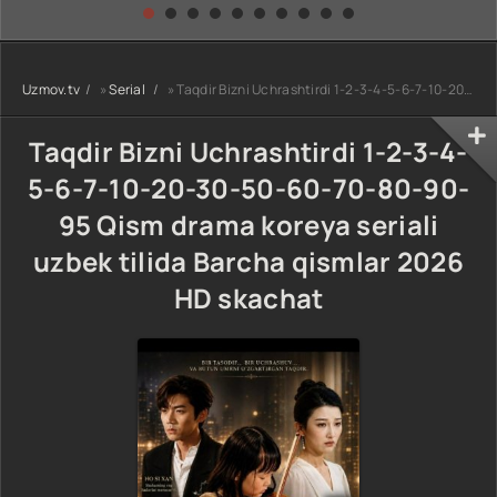
kino) tarjima HD
Uzbek tilida
yuksalishi
skachat
Premyera Netflix
filmi Uzbek tilida
O'zbekcha 2026
Uzmov.tv
»
Serial
» Taqdir Bizni Uchrashtirdi 1-2-3-4-5-6-7-10-20-30-50-60-70-80-90-95 Qism drama koreya seriali uzbek tilida Barcha qismlar 2026 HD skachat
tarjima kino Full
HD tas-ix
skachat
Taqdir Bizni Uchrashtirdi 1-2-3-4-
5-6-7-10-20-30-50-60-70-80-90-
95 Qism drama koreya seriali
uzbek tilida Barcha qismlar 2026
HD skachat