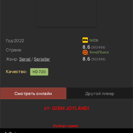
Год:
2022
8.6
(302 856)
Страна:
8.6
Жанр:
Serial
/
Seriallar
(302 856)
Качество:
HD 720
Смотреть онлайн
Другой плеер
41- QISM JOYLANDI
Выбор серии: