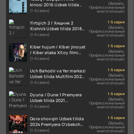
(BaibaKo,
kinosi 2016 Uzbek tilida
Профессиональный
tarjima film HD
(1-5 сезон)
многоголосый)
1-5 серия
Yirtqich 2 / Хищник 2
(BaibaKo,
Xishnik Uzbek tilida 2018-
Профессиональный
2024 O'zbekcha tarjima
(1-5 сезон)
многоголосый)
kino HD Skachat
1-5 серия
Kiber hujum / Kiber jinoyat
(BaibaKo,
/ Kiber ataka Xitoy filmi
Профессиональный
Uzbek tilida O'zbekcha
(1-5 сезон)
многоголосый)
(2023-2025) tarjima kino
HD skachat
1-5 серия
Uch Bahodir va Yer markazi
(BaibaKo,
Uzbek tilida Multfilm 2025
Профессиональный
tarjima HD skachat
(1-5 сезон)
многоголосый)
1-5 серия
Dyuna / Dune 1 Premyera
(BaibaKo,
Uzbek tilida 2021
Профессиональный
O'zbekcha tarjima kino HD
(1-5 сезон)
многоголосый)
1-5 серия
Qora shovqin Uzbek tilida
(BaibaKo,
2024 Premyera O'zbekcha
Профессиональный
tarjima kino HD skachat
(1-5 сезон)
многоголосый)