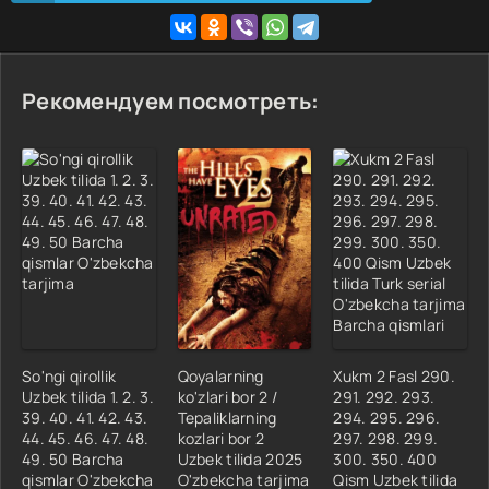
Рекомендуем посмотреть:
So'ngi qirollik
Qoyalarning
Xukm 2 Fasl 290.
Uzbek tilida 1. 2. 3.
ko'zlari bor 2 /
291. 292. 293.
39. 40. 41. 42. 43.
Tepaliklarning
294. 295. 296.
44. 45. 46. 47. 48.
kozlari bor 2
297. 298. 299.
49. 50 Barcha
Uzbek tilida 2025
300. 350. 400
qismlar O'zbekcha
O'zbekcha tarjima
Qism Uzbek tilida