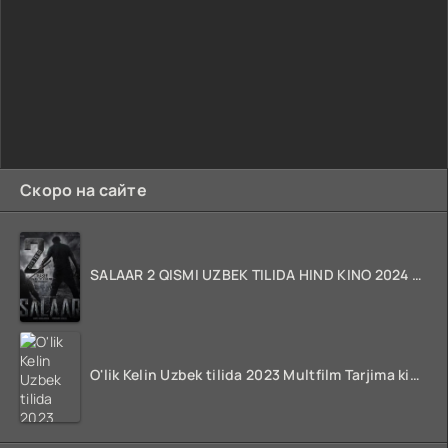
Скоро на сайте
SALAAR 2 QISMI UZBEK TILIDA HIND KINO 2024 TARJIMA 720p HD Skachat
O'lik Kelin Uzbek tilida 2023 Multfilm Tarjima kino skachat