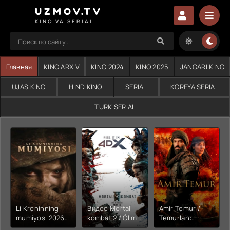
UZMOV.TV
KINO VA SERIAL
Главная
KINO ARXIV
KINO 2024
KINO 2025
JANGARI KINO
UJAS KINO
HIND KINO
SERIAL
KOREYA SERIAL
TURK SERIAL
Li Kroninning
Видео Mortal
Amir Temur /
mumiyosi 2026
kombat 2 / Ólim
Temurlan:
(uzbek tilida
jangi 2 (2026)
Fathchining