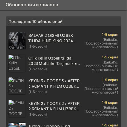
Обновления сериалов
Последние 10 обновлений
1-5 серия
SALAAR 2 QISMI UZBEK
(BaibaKo,
TILIDA HIND KINO 2024
Профессиональный
TARJIMA 720p HD Skachat
(1-5 сезон)
многоголосый)
1-5 серия
O'lik Kelin Uzbek tilida
(BaibaKo,
2023 Multfilm Tarjima kino
Профессиональный
skachat
(1-5 сезон)
многоголосый)
1-5 серия
KEYIN 3 / ПОСЛЕ 3 / AFTER
(BaibaKo,
3 ROMANTIK FILM UZBEK
Профессиональный
TILIDA 2021 TARJIMA FILM
(1-5 сезон)
многоголосый)
HD
1-5 серия
KEYIN 2 / ПОСЛЕ 2 / AFTER
(BaibaKo,
2 ROMANTIK FILM UZBEK
Профессиональный
TILIDA 2020 TARJIMA FILM
(1-5 сезон)
многоголосый)
HD
1-5 серия
Tuzoq / Qopqon Hind