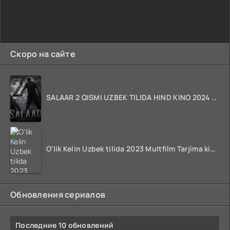
Скоро на сайте
SALAAR 2 QISMI UZBEK TILIDA HIND KINO 2024 TARJIMA 720p HD Skachat
O'lik Kelin Uzbek tilida 2023 Multfilm Tarjima kino skachat
Обновления сериалов
Последние 10 обновлений