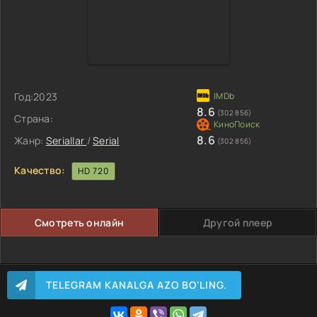
Год:
2023
8.6
(302 856)
Страна:
8.6
Жанр:
Seriallar
/
Serial
(302 856)
Качество:
HD 720
Смотреть онлайн
Другой плеер
TELEGRAM KANALGA AZO BO'LING.