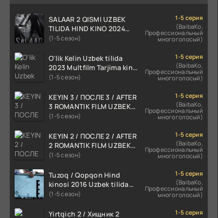
1-5 серия
SALAAR 2 QISMI UZBEK
(BaibaKo,
TILIDA HIND KINO 2024
Профессиональный
TARJIMA 720p HD Skachat
(1-5 сезон)
многоголосый)
1-5 серия
O'lik Kelin Uzbek tilida
(BaibaKo,
2023 Multfilm Tarjima kino
Профессиональный
skachat
(1-5 сезон)
многоголосый)
1-5 серия
KEYIN 3 / ПОСЛЕ 3 / AFTER
(BaibaKo,
3 ROMANTIK FILM UZBEK
Профессиональный
TILIDA 2021 TARJIMA FILM
(1-5 сезон)
многоголосый)
HD
1-5 серия
KEYIN 2 / ПОСЛЕ 2 / AFTER
(BaibaKo,
2 ROMANTIK FILM UZBEK
Профессиональный
TILIDA 2020 TARJIMA FILM
(1-5 сезон)
многоголосый)
HD
1-5 серия
Tuzoq / Qopqon Hind
(BaibaKo,
kinosi 2016 Uzbek tilida
Профессиональный
tarjima film HD
(1-5 сезон)
многоголосый)
1-5 серия
Yirtqich 2 / Хищник 2