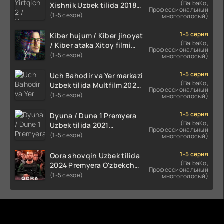
(BaibaKo,
Xishnik Uzbek tilida 2018-
Профессиональный
2024 O'zbekcha tarjima
(1-5 сезон)
многоголосый)
kino HD Skachat
1-5 серия
Kiber hujum / Kiber jinoyat
(BaibaKo,
/ Kiber ataka Xitoy filmi
Профессиональный
Uzbek tilida O'zbekcha
(1-5 сезон)
многоголосый)
(2023-2025) tarjima kino
HD skachat
1-5 серия
Uch Bahodir va Yer markazi
(BaibaKo,
Uzbek tilida Multfilm 2025
Профессиональный
tarjima HD skachat
(1-5 сезон)
многоголосый)
1-5 серия
Dyuna / Dune 1 Premyera
(BaibaKo,
Uzbek tilida 2021
Профессиональный
O'zbekcha tarjima kino HD
(1-5 сезон)
многоголосый)
1-5 серия
Qora shovqin Uzbek tilida
(BaibaKo,
2024 Premyera O'zbekcha
Профессиональный
tarjima kino HD skachat
(1-5 сезон)
многоголосый)
Комментируют