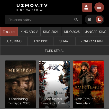
UZMOV.TV
KINO VA SERIAL
Главная
KINO ARXIV
KINO 2024
KINO 2025
JANGARI KINO
UJAS KINO
HIND KINO
SERIAL
KOREYA SERIAL
TURK SERIAL
Li Kroninning
Видео Mortal
Amir Temur /
mumiyosi 2026
kombat 2 / Ólim
Temurlan:
(uzbek tilida
jangi 2 (2026)
Fathchining