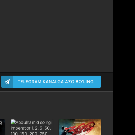
TELEGRAM KANALGA AZO BO'LING.