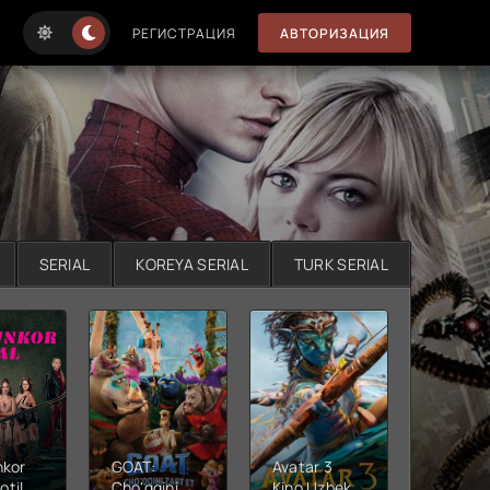
РЕГИСТРАЦИЯ
АВТОРИЗАЦИЯ
SERIAL
KOREYA SERIAL
TURK SERIAL
nkor
GOAT:
Avatar 3
Xushta
otil
Cho'qqini
Kino Uzbek
Ujas ki