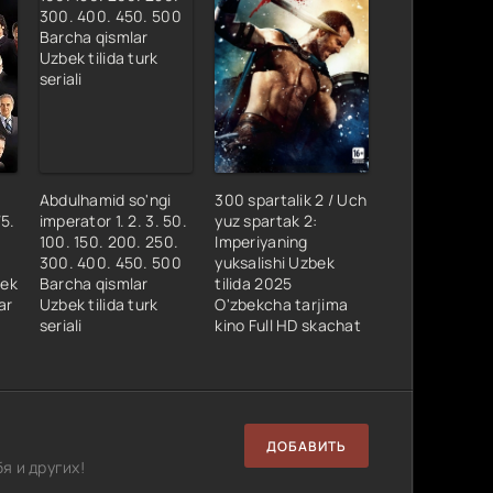
Abdulhamid so'ngi
300 spartalik 2 / Uch
75.
imperator 1. 2. 3. 50.
yuz spartak 2:
100. 150. 200. 250.
Imperiyaning
300. 400. 450. 500
yuksalishi Uzbek
bek
Barcha qismlar
tilida 2025
ar
Uzbek tilida turk
O'zbekcha tarjima
seriali
kino Full HD skachat
ДОБАВИТЬ
я и других!