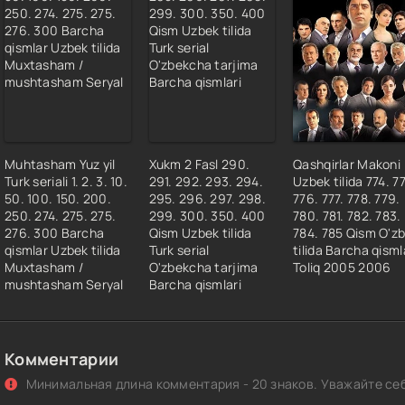
Muhtasham Yuz yil
Xukm 2 Fasl 290.
Qashqirlar Makoni
Turk seriali 1. 2. 3. 10.
291. 292. 293. 294.
Uzbek tilida 774. 7
50. 100. 150. 200.
295. 296. 297. 298.
776. 777. 778. 779.
250. 274. 275. 275.
299. 300. 350. 400
780. 781. 782. 783.
276. 300 Barcha
Qism Uzbek tilida
784. 785 Qism O'z
qismlar Uzbek tilida
Turk serial
tilida Barcha qisml
Muxtasham /
O'zbekcha tarjima
Toliq 2005 2006
mushtasham Seryal
Barcha qismlari
Комментарии
Минимальная длина комментария - 20 знаков. Уважайте себ