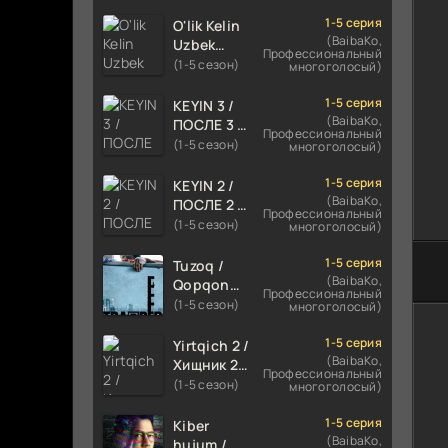
TILIDA
HIND KINO
1-5 серия
O'lik Kelin
2024
(BaibaKo,
Uzbek
Профессиональный
TARJIMA
tilida 2023
(1-5 сезон)
многоголосый)
720p HD
Multfilm
Skachat
Tarjima
1-5 серия
KEYIN 3 /
kino
(BaibaKo,
ПОСЛЕ 3 /
Профессиональный
skachat
AFTER 3
(1-5 сезон)
многоголосый)
ROMANTIK
FILM
1-5 серия
KEYIN 2 /
UZBEK
(BaibaKo,
ПОСЛЕ 2 /
Профессиональный
TILIDA
AFTER 2
(1-5 сезон)
многоголосый)
2021
ROMANTIK
TARJIMA
FILM
1-5 серия
Tuzoq /
FILM HD
UZBEK
(BaibaKo,
Qopqon
Профессиональный
TILIDA
Hind
(1-5 сезон)
многоголосый)
2020
kinosi
TARJIMA
2016 Uzbek
1-5 серия
Yirtqich 2 /
FILM HD
tilida
(BaibaKo,
Хищник 2
Профессиональный
tarjima film
Xishnik
(1-5 сезон)
многоголосый)
HD
Uzbek
tilida 2018-
1-5 серия
Kiber
2024
(BaibaKo,
hujum /