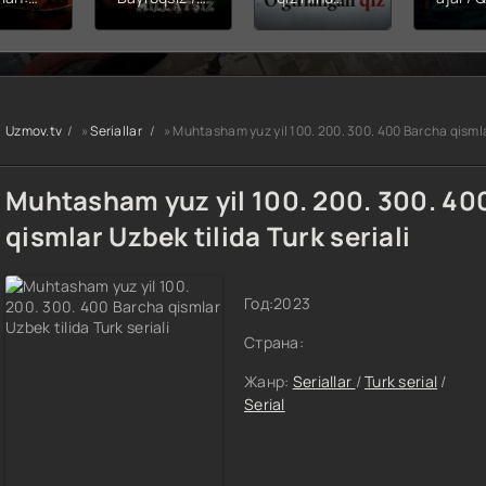
hining
Snayper:
kinosi 2026
Balerin
ishi
Millatsiz /
Uzbek tilida
(uzbek
yera
Bayroqsiz
O'zbekcha
tilida)
x filmi
snayper
tarjima kino
O'zbe
tilida
Premyera
HD skachat
tarjima
kcha
Uzbek tilida
2026 
Uzmov.tv
»
Seriallar
» Muhtasham yuz yil 100. 200. 300. 400 Barcha qismlar
O'zbekcha
skach
a kino
2026
D tas-
tarjima kino
Muhtasham yuz yil 100. 200. 300. 40
achat
Full HD tas-
ix skachat
qismlar Uzbek tilida Turk seriali
Год:
2023
Страна:
Жанр:
Seriallar
/
Turk serial
/
Serial