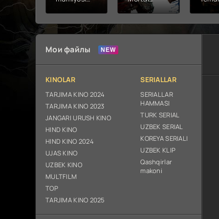
2026 (uzbek
kombat 2 /
Fathc
tilida kino)
Ólim jangi 2
yuksal
tarjima HD
(2026)
Prem
skachat
Uzbek tilida
Netfli
Uzbek 
Мои файлы
O'zbe
2026
tarjim
KINOLAR
SERIALLAR
Full H
ix sk
TARJIMA KINO 2024
SERIALLAR
HAMMASI
TARJIMA KINO 2023
TURK SERIAL
JANGARI URUSH KINO
UZBEK SERIAL
HIND KINO
KOREYA SERIALI
HIND KINO 2024
UZBEK KLIP
UJAS KINO
Qashqirlar
UZBEK KINO
makoni
MULTFILM
TOP
TARJIMA KINO 2025