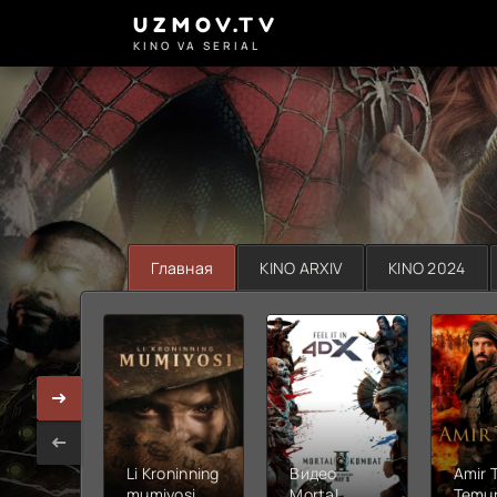
UZMOV.TV
KINO VA SERIAL
Главная
KINO ARXIV
KINO 2024
Li Kroninning
Видео
Amir 
mumiyosi
Mortal
Temur