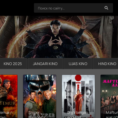
KINO 2025
JANGARI KINO
UJAS KINO
HIND KINO
Temur /
Sniper:
O'g'irlangan
Maftu
lan:
Bayroqsiz /
qiz Hind
ajal / Q