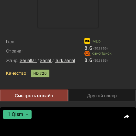
Год:
8.6
(302 856)
Страна:
8.6
Жанр:
Seriallar
/
Serial
/
Turk serial
(302 856)
Качество:
HD 720
Смотреть онлайн
Другой плеер
1 Qism
1 Qism
2 Qism