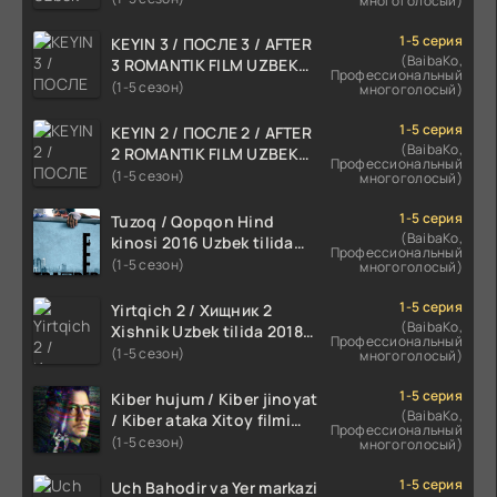
многоголосый)
1-5 серия
KEYIN 3 / ПОСЛЕ 3 / AFTER
(BaibaKo,
3 ROMANTIK FILM UZBEK
Профессиональный
TILIDA 2021 TARJIMA FILM
(1-5 сезон)
многоголосый)
HD
1-5 серия
KEYIN 2 / ПОСЛЕ 2 / AFTER
(BaibaKo,
2 ROMANTIK FILM UZBEK
Профессиональный
TILIDA 2020 TARJIMA FILM
(1-5 сезон)
многоголосый)
HD
1-5 серия
Tuzoq / Qopqon Hind
(BaibaKo,
kinosi 2016 Uzbek tilida
Профессиональный
tarjima film HD
(1-5 сезон)
многоголосый)
1-5 серия
Yirtqich 2 / Хищник 2
(BaibaKo,
Xishnik Uzbek tilida 2018-
Профессиональный
2024 O'zbekcha tarjima
(1-5 сезон)
многоголосый)
kino HD Skachat
1-5 серия
Kiber hujum / Kiber jinoyat
(BaibaKo,
/ Kiber ataka Xitoy filmi
Профессиональный
Uzbek tilida O'zbekcha
(1-5 сезон)
многоголосый)
(2023-2025) tarjima kino
HD skachat
1-5 серия
Uch Bahodir va Yer markazi