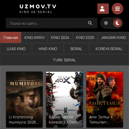
UZMOV.TV
KINO VA SERIAL
Главная
KINO ARXIV
KINO 2024
KINO 2025
JANGARI KINO
UJAS KINO
HIND KINO
SERIAL
KOREYA SERIAL
TURK SERIAL
Li Kroninning
Видео Mortal
Amir Temur /
mumiyosi 2026
kombat 2 / Ólim
Temurlan:
(uzbek tilida
jangi 2 (2026)
Fathchining