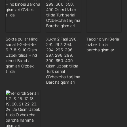
Soxta pullar Hind
Xukm 2 Fasl 290.
Taqdir o'yini Serial
serial 1-2-3-4-5-
291. 292. 293.
uzbek tilida
6-7-8-9-10 Qism
294. 295. 296.
barcha qismlar
Uzbek tilida Hind
297. 298. 299.
kinosi Barcha
300. 350. 400
qismlari O'zbek
Qism Uzbek tilida
tilida
Turk serial
O'zbekcha tarjima
Barcha qismlari