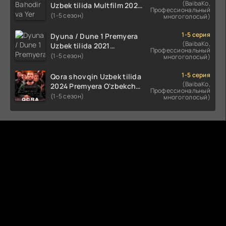
(BaibaKo,
Uzbek tilida Multfilm 2025
Профессиональный
tarjima HD skachat
(1-5 сезон)
многоголосый)
1-5 серия
Dyuna / Dune 1 Premyera
(BaibaKo,
Uzbek tilida 2021
Профессиональный
O'zbekcha tarjima kino HD
(1-5 сезон)
многоголосый)
1-5 серия
Qora shovqin Uzbek tilida
(BaibaKo,
2024 Premyera O'zbekcha
Профессиональный
tarjima kino HD skachat
(1-5 сезон)
многоголосый)
Комментируют