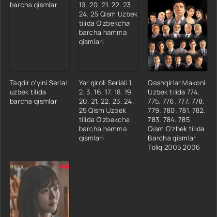
Taqdir o'yini Serial
Yer qiroli Seriali 1.
Qashqirlar Makoni
uzbek tilida
2. 3. 16. 17. 18. 19.
Uzbek tilida 774.
barcha qismlar
20. 21. 22. 23. 24.
775. 776. 777. 778.
25 Qism Uzbek
779. 780. 781. 782.
tilida O'zbekcha
783. 784. 785
barcha hamma
Qism O'zbek tilida
qismlari
Barcha qismlar
Toliq 2005 2006