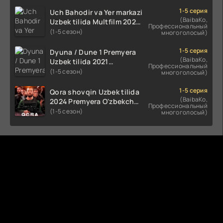
(2023-2025) tarjima kino
HD skachat
1-5 серия
Uch Bahodir va Yer markazi
(BaibaKo,
Uzbek tilida Multfilm 2025
Профессиональный
tarjima HD skachat
(1-5 сезон)
многоголосый)
1-5 серия
Dyuna / Dune 1 Premyera
(BaibaKo,
Uzbek tilida 2021
Профессиональный
O'zbekcha tarjima kino HD
(1-5 сезон)
многоголосый)
1-5 серия
Qora shovqin Uzbek tilida
(BaibaKo,
2024 Premyera O'zbekcha
Профессиональный
tarjima kino HD skachat
(1-5 сезон)
многоголосый)
Комментируют