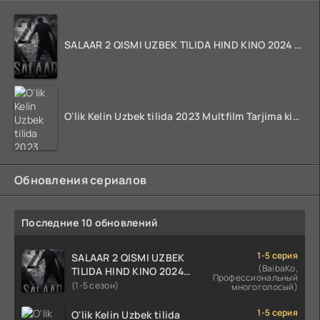
SALAAR 2 QISMI UZBEK TILIDA HIND KINO 2024 TARJIMA 720p HD Skachat
O'lik Kelin Uzbek tilida 2023 Multfilm Tarjima kino skachat
Обновления сериалов
Последние 10 обновлений
1-5 серия
SALAAR 2 QISMI UZBEK
(BaibaKo,
TILIDA HIND KINO 2024
Профессиональный
TARJIMA 720p HD Skachat
(1-5 сезон)
многоголосый)
1-5 серия
O'lik Kelin Uzbek tilida