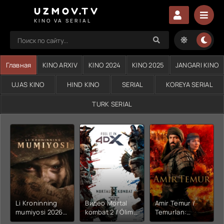
UZMOV.TV
KINO VA SERIAL
Главная
KINO ARXIV
KINO 2024
KINO 2025
JANGARI KINO
UJAS KINO
HIND KINO
SERIAL
KOREYA SERIAL
TURK SERIAL
Li Kroninning
Видео Mortal
Amir Temur /
mumiyosi 2026
kombat 2 / Ólim
Temurlan:
(uzbek tilida
jangi 2 (2026)
Fathchining