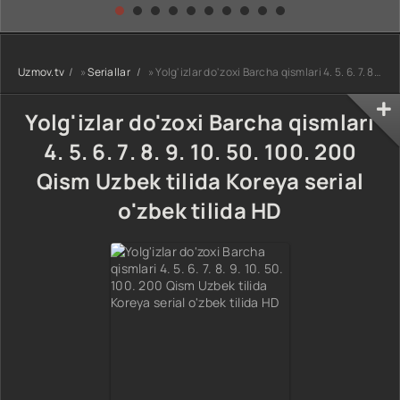
kino) tarjima HD
Uzbek tilida
yuksalishi
skachat
Premyera Netflix
filmi Uzbek tilida
O'zbekcha 2026
Uzmov.tv
»
Seriallar
» Yolg'izlar do'zoxi Barcha qismlari 4. 5. 6. 7. 8. 9. 10. 50. 100. 200 Qism Uzbek tilida Koreya serial o'zbek tilida HD
tarjima kino Full
HD tas-ix
skachat
Yolg'izlar do'zoxi Barcha qismlari
4. 5. 6. 7. 8. 9. 10. 50. 100. 200
Qism Uzbek tilida Koreya serial
o'zbek tilida HD