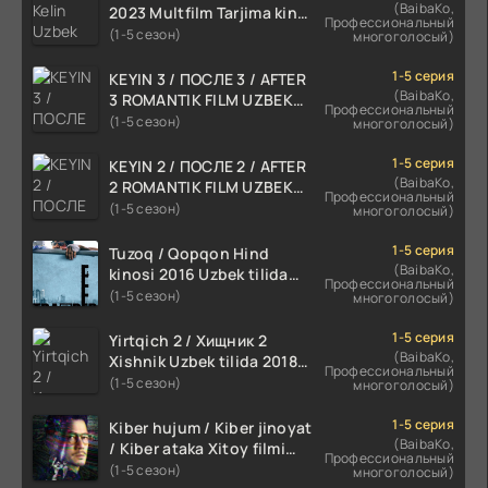
(BaibaKo,
2023 Multfilm Tarjima kino
Профессиональный
skachat
(1-5 сезон)
многоголосый)
1-5 серия
KEYIN 3 / ПОСЛЕ 3 / AFTER
(BaibaKo,
3 ROMANTIK FILM UZBEK
Профессиональный
TILIDA 2021 TARJIMA FILM
(1-5 сезон)
многоголосый)
HD
1-5 серия
KEYIN 2 / ПОСЛЕ 2 / AFTER
(BaibaKo,
2 ROMANTIK FILM UZBEK
Профессиональный
TILIDA 2020 TARJIMA FILM
(1-5 сезон)
многоголосый)
HD
1-5 серия
Tuzoq / Qopqon Hind
(BaibaKo,
kinosi 2016 Uzbek tilida
Профессиональный
tarjima film HD
(1-5 сезон)
многоголосый)
1-5 серия
Yirtqich 2 / Хищник 2
(BaibaKo,
Xishnik Uzbek tilida 2018-
Профессиональный
2024 O'zbekcha tarjima
(1-5 сезон)
многоголосый)
kino HD Skachat
1-5 серия
Kiber hujum / Kiber jinoyat
(BaibaKo,
/ Kiber ataka Xitoy filmi
Профессиональный
Uzbek tilida O'zbekcha
(1-5 сезон)
многоголосый)