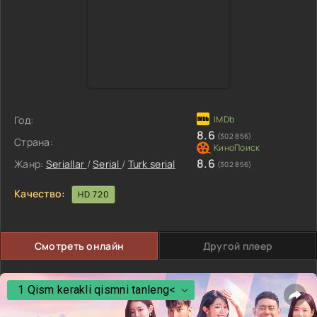
Год:
8.6
(302 856)
Страна:
8.6
Жанр:
Seriallar
/
Serial
/
Turk serial
(302 856)
Качество:
HD 720
Смотреть онлайн
Другой плеер
1 Qism kerakli qismni tanleng<
1 Qism kerakli qismni tanleng<