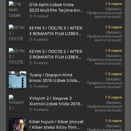
1-5 серия
O'lik Kelin Uzbek tilida
(BaibaKo,
2023 Multfilm Tarjima kino
Профессиональный
skachat
(1-5 сезон)
многоголосый)
1-5 серия
KEYIN 3 / ПОСЛЕ 3 / AFTER
(BaibaKo,
3 ROMANTIK FILM UZBEK
Профессиональный
TILIDA 2021 TARJIMA FILM
(1-5 сезон)
многоголосый)
HD
1-5 серия
KEYIN 2 / ПОСЛЕ 2 / AFTER
(BaibaKo,
2 ROMANTIK FILM UZBEK
Профессиональный
TILIDA 2020 TARJIMA FILM
(1-5 сезон)
многоголосый)
HD
1-5 серия
Tuzoq / Qopqon Hind
(BaibaKo,
kinosi 2016 Uzbek tilida
Профессиональный
tarjima film HD
(1-5 сезон)
многоголосый)
1-5 серия
Yirtqich 2 / Хищник 2
(BaibaKo,
Xishnik Uzbek tilida 2018-
Профессиональный
2024 O'zbekcha tarjima
(1-5 сезон)
многоголосый)
kino HD Skachat
1-5 серия
Kiber hujum / Kiber jinoyat
(BaibaKo,
/ Kiber ataka Xitoy filmi
Профессиональный