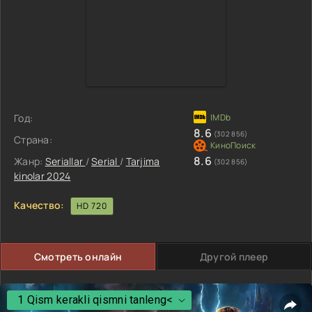
Год:
8.6
(302 856)
Страна:
8.6
Жанр:
Seriallar
/
Serial
/
Tarjima
(302 856)
kinolar 2024
Качество:
HD 720
Смотреть онлайн
Другой плеер
1 Qism kerakli qismni tanleng<