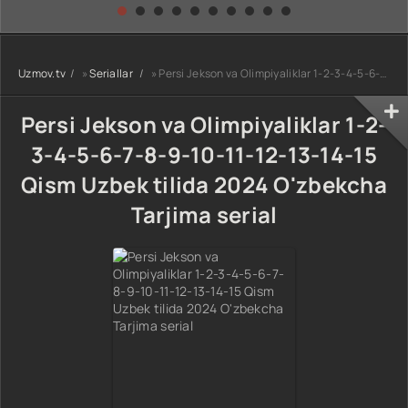
kino) tarjima HD
Uzbek tilida
yuksalishi
skachat
Premyera Netflix
filmi Uzbek tilida
O'zbekcha 2026
Uzmov.tv
»
Seriallar
» Persi Jekson va Olimpiyaliklar 1-2-3-4-5-6-7-8-9-10-11-12-13-14-15 Qism Uzbek tilida 2024 O'zbekcha Tarjima serial
tarjima kino Full
HD tas-ix
skachat
Persi Jekson va Olimpiyaliklar 1-2-
3-4-5-6-7-8-9-10-11-12-13-14-15
Qism Uzbek tilida 2024 O'zbekcha
Tarjima serial