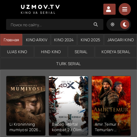
UZMOV.TV
KINO VA SERIAL
Главная
KINO ARXIV
KINO 2024
KINO 2025
JANGARI KINO
UJAS KINO
HIND KINO
SERIAL
KOREYA SERIAL
TURK SERIAL
Li Kroninning
Видео Mortal
Amir Temur /
mumiyosi 2026
kombat 2 / Ólim
Temurlan:
(uzbek tilida
jangi 2 (2026)
Fathchining