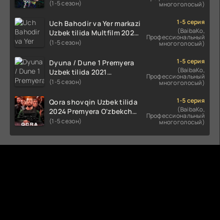
Uzbek tilida O'zbekcha
(1-5 сезон)
многоголосый)
(2023-2025) tarjima kino
HD skachat
1-5 серия
Uch Bahodir va Yer markazi
(BaibaKo,
Uzbek tilida Multfilm 2025
Профессиональный
tarjima HD skachat
(1-5 сезон)
многоголосый)
1-5 серия
Dyuna / Dune 1 Premyera
(BaibaKo,
Uzbek tilida 2021
Профессиональный
O'zbekcha tarjima kino HD
(1-5 сезон)
многоголосый)
1-5 серия
Qora shovqin Uzbek tilida
(BaibaKo,
2024 Premyera O'zbekcha
Профессиональный
tarjima kino HD skachat
(1-5 сезон)
многоголосый)
Комментируют