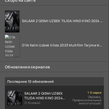
Скоро на сайте
SALAAR 2 QISMI UZBEK TILIDA HIND KINO 2024 TARJIMA 720p HD Skachat
O'lik Kelin Uzbek tilida 2023 Multfilm Tarjima kino skachat
Обновления сериалов
Последние 10 обновлений
1-5 серия
SALAAR 2 QISMI UZBEK
(BaibaKo,
TILIDA HIND KINO 2024
Профессиональный
TARJIMA 720p HD Skachat
(1-5 сезон)
многоголосый)