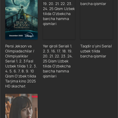
Persi Jekson va
Yer qiroli Seriali 1.
Taqdir o'yini Serial
Olimpiadachilar /
2. 3. 16. 17. 18. 19.
uzbek tilida
Olimpiyaliklar
20. 21. 22. 23. 24.
barcha qismlar
Serial 1. 2. 3 Fasl
25 Qism Uzbek
Uzbek tilida 1. 2. 3.
tilida O'zbekcha
4. 5. 6. 7. 8. 9. 10
barcha hamma
Qism O'zbek tilida
qismlari
Tarjima kino 2025
HD skachat