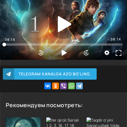
1 Qism kerakli qismni tanleng<
2 Qism
3 Qism
- 38:14
38:14
TELEGRAM KANALGA AZO BO'LING.
Рекомендуем посмотреть: