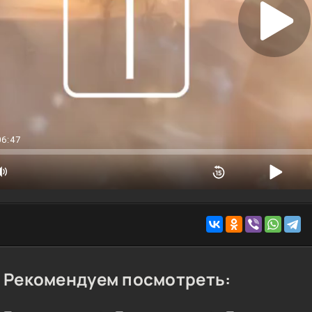
 Qism
 Qism
 Qism
 Qism
0 Qism
06:47
Рекомендуем посмотреть: