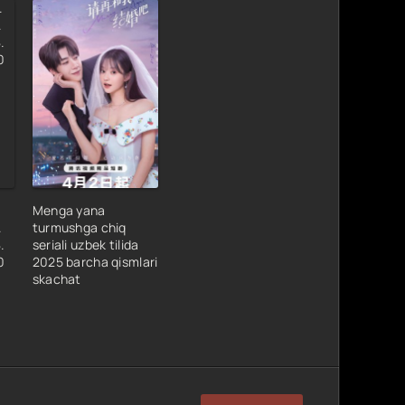
Menga yana
.
turmushga chiq
.
seriali uzbek tilida
0
2025 barcha qismlari
skachat