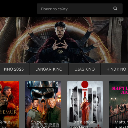
KINO 2025
JANGARI KINO
UJAS KINO
HIND KINO
Temur /
Sniper:
O'g'irlangan
Maftu
lan:
Bayroqsiz /
qiz Hind
ajal / Q