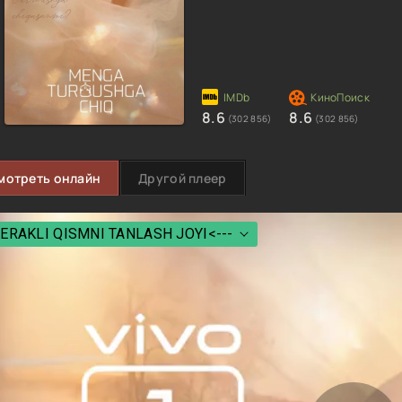
8.6
8.6
(302 856)
(302 856)
мотреть онлайн
Другой плеер
ERAKLI QISMNI TANLASH JOYI<---
ERAKLI QISMNI TANLASH JOYI<---
 Qism
 Qism
 Qism
 Qism
 Qism