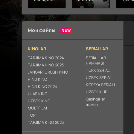
2026 (uzbek
kombat 2 /
Fathc
tilida kino)
Ólim jangi 2
yuksal
tarjima HD
(2026)
Prem
skachat
Uzbek tilida
Netfli
Uzbek 
Мои файлы
O'zbe
2026
tarjim
KINOLAR
SERIALLAR
Full H
ix sk
TARJIMA KINO 2024
SERIALLAR
HAMMASI
TARJIMA KINO 2023
TURK SERIAL
JANGARI URUSH KINO
UZBEK SERIAL
HIND KINO
KOREYA SERIALI
HIND KINO 2024
UZBEK KLIP
UJAS KINO
Qashqirlar
UZBEK KINO
makoni
MULTFILM
TOP
TARJIMA KINO 2025