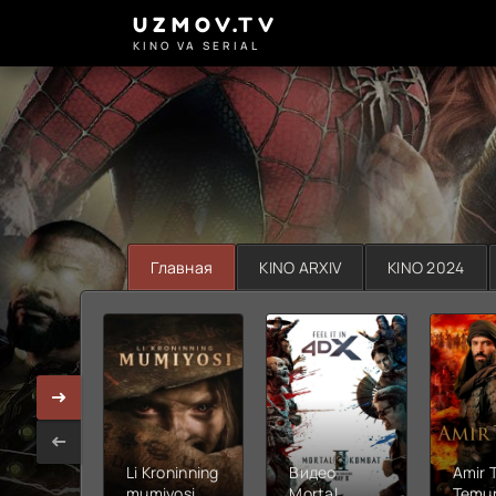
UZMOV.TV
KINO VA SERIAL
Главная
KINO ARXIV
KINO 2024
Li Kroninning
Видео
Amir 
mumiyosi
Mortal
Temur