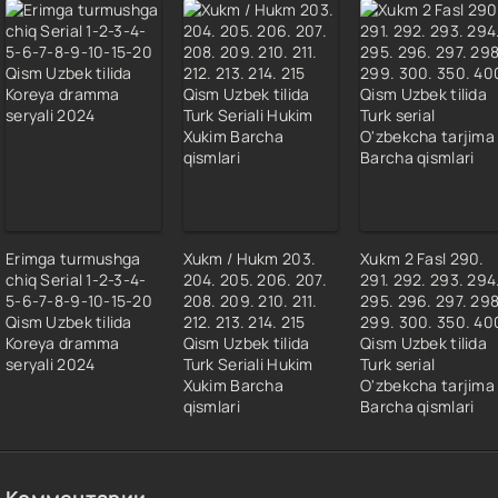
Erimga turmushga
Xukm / Hukm 203.
Xukm 2 Fasl 290.
chiq Serial 1-2-3-4-
204. 205. 206. 207.
291. 292. 293. 294
5-6-7-8-9-10-15-20
208. 209. 210. 211.
295. 296. 297. 298
Qism Uzbek tilida
212. 213. 214. 215
299. 300. 350. 40
Koreya dramma
Qism Uzbek tilida
Qism Uzbek tilida
seryali 2024
Turk Seriali Hukim
Turk serial
Xukim Barcha
O'zbekcha tarjima
qismlari
Barcha qismlari
Комментарии