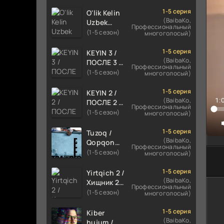
TILIDA
6
HIND KINO
1-5 серия
O'lik Kelin
7
2024
(BaibaKo,
Uzbek
Профессиональный
TARJIMA
tilida 2023
(1-5 сезон)
8
многоголосый)
720p HD
Multfilm
9
Skachat
Tarjima
1-5 серия
KEYIN 3 /
kino
(BaibaKo,
1
ПОСЛЕ 3 /
Профессиональный
skachat
AFTER 3
(1-5 сезон)
многоголосый)
ROMANTIK
FILM
1-5 серия
KEYIN 2 /
UZBEK
(BaibaKo,
1:
ПОСЛЕ 2 /
Профессиональный
TILIDA
AFTER 2
(1-5 сезон)
многоголосый)
2021
ROMANTIK
TARJIMA
FILM
1-5 серия
Tuzoq /
FILM HD
UZBEK
(BaibaKo,
Qopqon
Профессиональный
TILIDA
Hind
(1-5 сезон)
многоголосый)
2020
kinosi
TARJIMA
2016 Uzbek
1-5 серия
Yirtqich 2 /
FILM HD
tilida
(BaibaKo,
Хищник 2
Профессиональный
tarjima film
Xishnik
(1-5 сезон)
многоголосый)
HD
Uzbek
tilida 2018-
1-5 серия
Kiber
2024
(BaibaKo,
hujum /