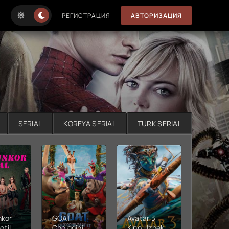
РЕГИСТРАЦИЯ
АВТОРИЗАЦИЯ
SERIAL
KOREYA SERIAL
TURK SERIAL
nkor
GOAT:
Avatar 3
Xushta
otil
Cho'qqini
Kino Uzbek
Ujas ki