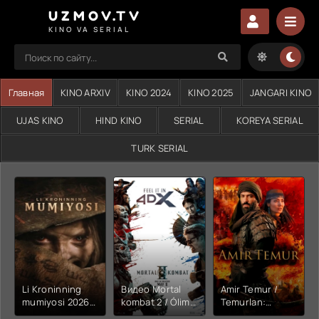
UZMOV.TV
KINO VA SERIAL
Главная
KINO ARXIV
KINO 2024
KINO 2025
JANGARI KINO
UJAS KINO
HIND KINO
SERIAL
KOREYA SERIAL
TURK SERIAL
Li Kroninning
Видео Mortal
Amir Temur /
mumiyosi 2026
kombat 2 / Ólim
Temurlan:
(uzbek tilida
jangi 2 (2026)
Fathchining