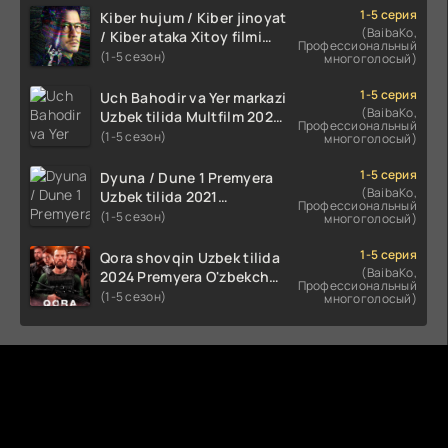
1-5 серия
Kiber hujum / Kiber jinoyat
(BaibaKo,
/ Kiber ataka Xitoy filmi
Профессиональный
Uzbek tilida O'zbekcha
(1-5 сезон)
многоголосый)
(2023-2025) tarjima kino
HD skachat
1-5 серия
Uch Bahodir va Yer markazi
(BaibaKo,
Uzbek tilida Multfilm 2025
Профессиональный
tarjima HD skachat
(1-5 сезон)
многоголосый)
1-5 серия
Dyuna / Dune 1 Premyera
(BaibaKo,
Uzbek tilida 2021
Профессиональный
O'zbekcha tarjima kino HD
(1-5 сезон)
многоголосый)
1-5 серия
Qora shovqin Uzbek tilida
(BaibaKo,
2024 Premyera O'zbekcha
Профессиональный
tarjima kino HD skachat
(1-5 сезон)
многоголосый)
Комментируют