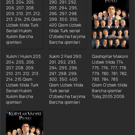
Xukm / Hukm 203.
Xukm 2 Fasl 290.
Qashqirlar Makoni
204. 205. 206.
291. 292. 293.
Uzbek tilida 774.
207. 208. 209.
294. 295. 296.
775. 776. 777. 778.
210. 211. 212. 213.
297. 298. 299.
779. 780. 781. 782.
214. 215 Qism
300. 350. 400
783. 784. 785
Uzbek tilida Turk
Qism Uzbek tilida
Qism O'zbek tilida
Seriali Hukim
Turk serial
Barcha qismlar
Xukim Barcha
O'zbekcha tarjima
Toliq 2005 2006
qismlari
Barcha qismlari