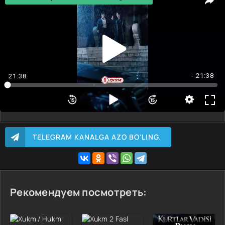
KERAKLI QISMNI TANLASH 👈----
1-10 Qism
11-20 Qism
21-30 Qism
31-40 Qism
- 21:38
21:38
41-50 Qism
51-63 Qism
TELEGRAM KANALGA AZO BO'LING.
Рекомендуем посмотреть: