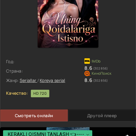
Год:
8.6
(302 856)
Страна:
8.6
Жанр:
Seriallar
/
Koreya serial
(302 856)
Качество:
HD 720
Смотреть онлайн
Другой плеер
KERAKLI QISMNI TANLASH 👈----