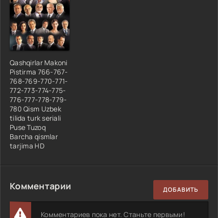
Qashqirlar Makoni
Pistirma 766-767-
768-769-770-771-
772-773-774-775-
776-777-778-779-
780 Qism Uzbek
tilida turk seriali
Puse Tuzoq
Barcha qismlar
tarjima HD
Комментарии
ДОБАВИТЬ
Комментариев пока нет. Станьте первыми!