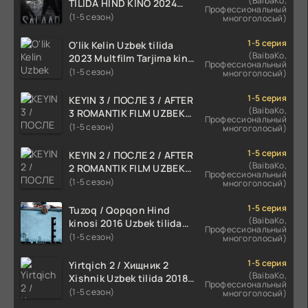
(BaibaKo,
TILIDA HIND KINO 2024
Профессиональный
TARJIMA 720p HD Skachat
(1-5 сезон)
многоголосый)
1-5 серия
O'lik Kelin Uzbek tilida
(BaibaKo,
2023 Multfilm Tarjima kino
Профессиональный
skachat
(1-5 сезон)
многоголосый)
1-5 серия
KEYIN 3 / ПОСЛЕ 3 / AFTER
(BaibaKo,
3 ROMANTIK FILM UZBEK
Профессиональный
TILIDA 2021 TARJIMA FILM
(1-5 сезон)
многоголосый)
HD
1-5 серия
KEYIN 2 / ПОСЛЕ 2 / AFTER
(BaibaKo,
2 ROMANTIK FILM UZBEK
Профессиональный
TILIDA 2020 TARJIMA FILM
(1-5 сезон)
многоголосый)
HD
1-5 серия
Tuzoq / Qopqon Hind
(BaibaKo,
kinosi 2016 Uzbek tilida
Профессиональный
tarjima film HD
(1-5 сезон)
многоголосый)
1-5 серия
Yirtqich 2 / Хищник 2
(BaibaKo,
Xishnik Uzbek tilida 2018-
Профессиональный
2024 O'zbekcha tarjima
(1-5 сезон)
многоголосый)
kino HD Skachat