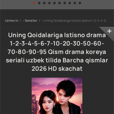
kino) tarjima HD
Uzbek tilida
yuksalishi
skachat
Premyera Netflix
filmi Uzbek tilida
O'zbekcha 2026
Uzmov.tv
»
Seriallar
» Uning Qoidalariga Istisno drama 1-2-3-4-5-6-7-10-20-30-50-60-70-80-90-95 Qism drama koreya seriali uzbek tilida Barcha qismlar 2026 HD skachat
tarjima kino Full
HD tas-ix
skachat
Uning Qoidalariga Istisno drama
1-2-3-4-5-6-7-10-20-30-50-60-
70-80-90-95 Qism drama koreya
seriali uzbek tilida Barcha qismlar
2026 HD skachat