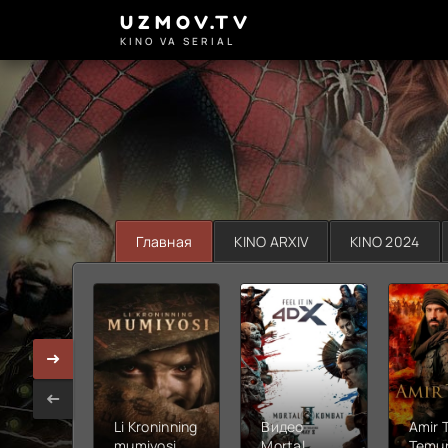
UZMOV.TV
KINO VA SERIAL
Главная
KINO ARXIV
KINO 2024
Li Kroninning
Видео
Amir 
mumiyosi
Mortal
Temur