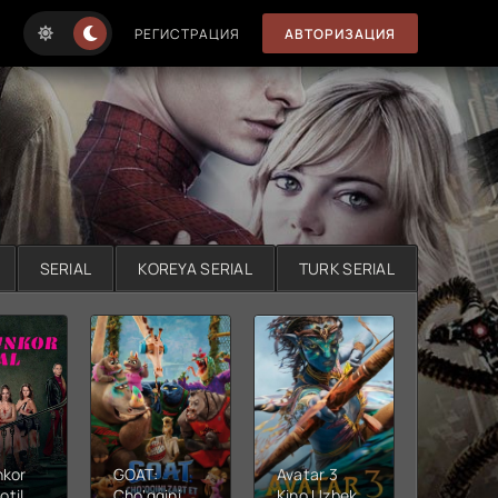
РЕГИСТРАЦИЯ
АВТОРИЗАЦИЯ
SERIAL
KOREYA SERIAL
TURK SERIAL
nkor
GOAT:
Avatar 3
Xushta
otil
Cho'qqini
Kino Uzbek
Ujas ki