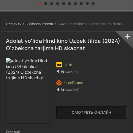
kino) tarjima HD
Uzbek tilida
yuksalishi
skachat
Premyera Netflix
filmi Uzbek tilida
O'zbekcha 2026
Uzmov.tv
»
Облако тегов
» Adolat yo'lida Hind kino Uzbek tilida (2024) O'zbekcha tarjima HD skachat
tarjima kino Full
HD tas-ix
skachat
Adolat yo'lida Hind kino Uzbek tilida (2024)
O'zbekcha tarjima HD skachat
8.6
(302 856)
8.6
(302 856)
СМОТРЕТЬ ОНЛАЙН
Страна: