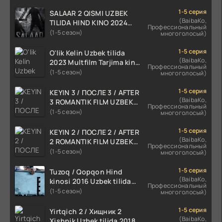
1-5 серия
SALAAR 2 QISMI UZBEK
(BaibaKo,
TILIDA HIND KINO 2024
Профессиональный
TARJIMA 720p HD Skachat
(1-5 сезон)
многоголосый)
1-5 серия
O'lik Kelin Uzbek tilida
(BaibaKo,
2023 Multfilm Tarjima kino
Профессиональный
skachat
(1-5 сезон)
многоголосый)
1-5 серия
KEYIN 3 / ПОСЛЕ 3 / AFTER
(BaibaKo,
3 ROMANTIK FILM UZBEK
Профессиональный
TILIDA 2021 TARJIMA FILM
(1-5 сезон)
многоголосый)
HD
1-5 серия
KEYIN 2 / ПОСЛЕ 2 / AFTER
(BaibaKo,
2 ROMANTIK FILM UZBEK
Профессиональный
TILIDA 2020 TARJIMA FILM
(1-5 сезон)
многоголосый)
HD
1-5 серия
Tuzoq / Qopqon Hind
(BaibaKo,
kinosi 2016 Uzbek tilida
Профессиональный
tarjima film HD
(1-5 сезон)
многоголосый)
1-5 серия
Yirtqich 2 / Хищник 2
(BaibaKo,
Xishnik Uzbek tilida 2018-