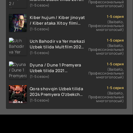
Профессиональный
2024 O'zbekcha tarjima
(1-5 сезон)
многоголосый)
kino HD Skachat
1-5 серия
Kiber hujum / Kiber jinoyat
(BaibaKo,
/ Kiber ataka Xitoy filmi
Профессиональный
Uzbek tilida O'zbekcha
(1-5 сезон)
многоголосый)
(2023-2025) tarjima kino
HD skachat
1-5 серия
Uch Bahodir va Yer markazi
(BaibaKo,
Uzbek tilida Multfilm 2025
Профессиональный
tarjima HD skachat
(1-5 сезон)
многоголосый)
1-5 серия
Dyuna / Dune 1 Premyera
(BaibaKo,
Uzbek tilida 2021
Профессиональный
O'zbekcha tarjima kino HD
(1-5 сезон)
многоголосый)
1-5 серия
Qora shovqin Uzbek tilida
(BaibaKo,
2024 Premyera O'zbekcha
Профессиональный
tarjima kino HD skachat
(1-5 сезон)
многоголосый)
Комментируют