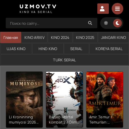
UZMOV.TV
KINO VA SERIAL
Главная
KINO ARXIV
KINO 2024
KINO 2025
JANGARI KINO
UJAS KINO
HIND KINO
SERIAL
KOREYA SERIAL
TURK SERIAL
Li Kroninning
Видео Mortal
Amir Temur /
mumiyosi 2026
kombat 2 / Ólim
Temurlan:
(uzbek tilida
jangi 2 (2026)
Fathchining