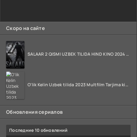
Скоро на сайте
SALAAR 2 QISMI UZBEK TILIDA HIND KINO 2024 TARJIMA 720p HD Skachat
O'lik Kelin Uzbek tilida 2023 Multfilm Tarjima kino skachat
Обновления сериалов
Последние 10 обновлений