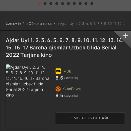
kino) tarjima HD
Uzbek tilida
yuksalishi
skachat
Premyera Netflix
filmi Uzbek tilida
O'zbekcha 2026
Uzmov.tv
»
Облако тегов
» Ajdar Uyi 1. 2. 3. 4. 5. 6. 7. 8. 9. 10. 11. 12. 13. 14. 15. 16. 17 Barcha qismlar Uzbek tilida Seri
tarjima kino Full
HD tas-ix
skachat
Ajdar Uyi 1. 2. 3. 4. 5. 6. 7. 8. 9. 10. 11. 12. 13. 14.
15. 16. 17 Barcha qismlar Uzbek tilida Serial
2022 Tarjima kino
8.6
(302 856)
8.6
(302 856)
СМОТРЕТЬ ОНЛАЙН