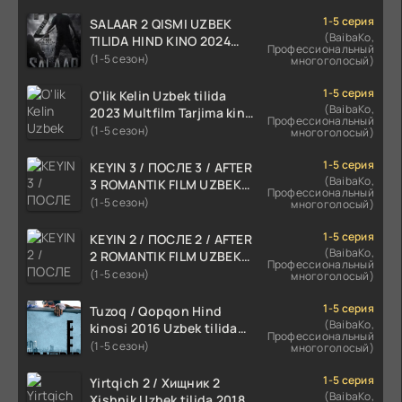
1-5 серия
SALAAR 2 QISMI UZBEK
(BaibaKo,
TILIDA HIND KINO 2024
Профессиональный
TARJIMA 720p HD Skachat
(1-5 сезон)
многоголосый)
1-5 серия
O'lik Kelin Uzbek tilida
(BaibaKo,
2023 Multfilm Tarjima kino
Профессиональный
skachat
(1-5 сезон)
многоголосый)
1-5 серия
KEYIN 3 / ПОСЛЕ 3 / AFTER
(BaibaKo,
3 ROMANTIK FILM UZBEK
Профессиональный
TILIDA 2021 TARJIMA FILM
(1-5 сезон)
многоголосый)
HD
1-5 серия
KEYIN 2 / ПОСЛЕ 2 / AFTER
(BaibaKo,
2 ROMANTIK FILM UZBEK
Профессиональный
TILIDA 2020 TARJIMA FILM
(1-5 сезон)
многоголосый)
HD
1-5 серия
Tuzoq / Qopqon Hind
(BaibaKo,
kinosi 2016 Uzbek tilida
Профессиональный
tarjima film HD
(1-5 сезон)
многоголосый)
1-5 серия
Yirtqich 2 / Хищник 2
(BaibaKo,
Xishnik Uzbek tilida 2018-