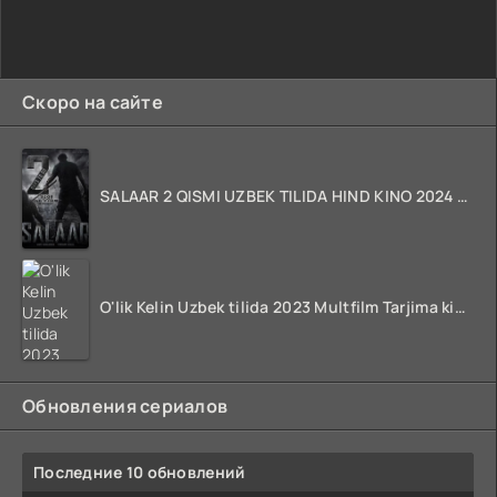
Скоро на сайте
SALAAR 2 QISMI UZBEK TILIDA HIND KINO 2024 TARJIMA 720p HD Skachat
O'lik Kelin Uzbek tilida 2023 Multfilm Tarjima kino skachat
Обновления сериалов
Последние 10 обновлений