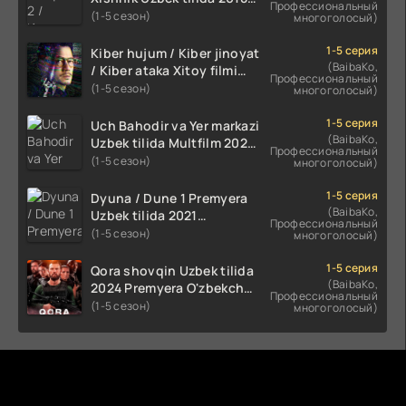
Профессиональный
2024 O'zbekcha tarjima
(1-5 сезон)
многоголосый)
kino HD Skachat
1-5 серия
Kiber hujum / Kiber jinoyat
(BaibaKo,
/ Kiber ataka Xitoy filmi
Профессиональный
Uzbek tilida O'zbekcha
(1-5 сезон)
многоголосый)
(2023-2025) tarjima kino
HD skachat
1-5 серия
Uch Bahodir va Yer markazi
(BaibaKo,
Uzbek tilida Multfilm 2025
Профессиональный
tarjima HD skachat
(1-5 сезон)
многоголосый)
1-5 серия
Dyuna / Dune 1 Premyera
(BaibaKo,
Uzbek tilida 2021
Профессиональный
O'zbekcha tarjima kino HD
(1-5 сезон)
многоголосый)
1-5 серия
Qora shovqin Uzbek tilida
(BaibaKo,
2024 Premyera O'zbekcha
Профессиональный
tarjima kino HD skachat
(1-5 сезон)
многоголосый)
Комментируют