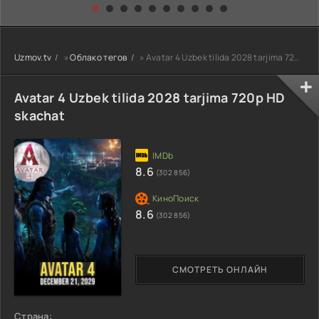
kino) tarjima HD
Uzbek tilida
yuksalishi
skachat
Premyera Netflix
filmi Uzbek tilida
O'zbekcha 2026
Uzmov.tv
»
Облако тегов
» Avatar 4 Uzbek tilida 2028 tarjima 720p HD skachat
tarjima kino Full
HD tas-ix
skachat
Avatar 4 Uzbek tilida 2028 tarjima 720p HD
skachat
8.6
(302 856)
8.6
(302 856)
СМОТРЕТЬ ОНЛАЙН
Страна: