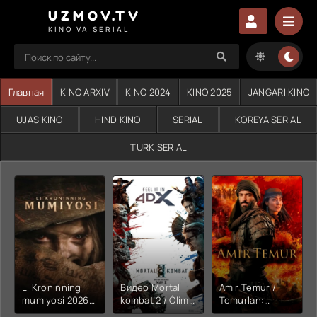
UZMOV.TV
KINO VA SERIAL
Главная
KINO ARXIV
KINO 2024
KINO 2025
JANGARI KINO
UJAS KINO
HIND KINO
SERIAL
KOREYA SERIAL
TURK SERIAL
Li Kroninning
Видео Mortal
Amir Temur /
mumiyosi 2026
kombat 2 / Ólim
Temurlan:
(uzbek tilida
jangi 2 (2026)
Fathchining